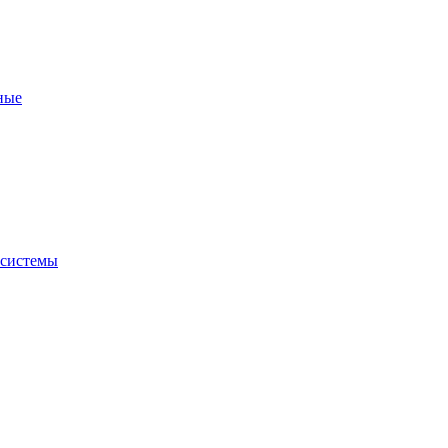
ные
 системы