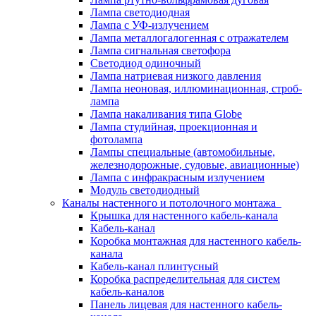
Лампа светодиодная
Лампа с УФ-излучением
Лампа металлогалогенная с отражателем
Лампа сигнальная светофора
Светодиод одиночный
Лампа натриевая низкого давления
Лампа неоновая, иллюминационная, строб-
лампа
Лампа накаливания типа Globe
Лампа студийная, проекционная и
фотолампа
Лампы специальные (автомобильные,
железнодорожные, судовые, авиационные)
Лампа с инфракрасным излучением
Модуль светодиодный
Каналы настенного и потолочного монтажа
Крышка для настенного кабель-канала
Кабель-канал
Коробка монтажная для настенного кабель-
канала
Кабель-канал плинтусный
Коробка распределительная для систем
кабель-каналов
Панель лицевая для настенного кабель-