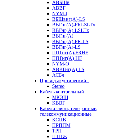
АВБШв
АВВГ
NYM-J
ВБШвнг(А)-LS
ВВГнг(A)-FRLSLTx
ВВГнг(A)-LSLTx
ВВГнг(А)
ВВГнг(А)-FR-LS
ВВГнг(А)-LS
ППГнг(А)-FRHF
ППГнг(А)-HF
NYM-O
АВВГнг(А)-LS
АСБл
Провод акустический
Stereo
Кабель контрольный
МКЭШ
КВВГ
Кабели связи, телефонные,
телекоммуникационные
КСПВ
ПРППМ
ТРП
ПТПЖ