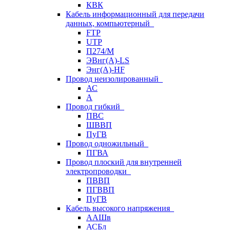
КВК
Кабель информационный для передачи
данных, компьютерный
FTP
UTP
П274/М
ЭВнг(А)-LS
Энг(А)-HF
Провод неизолированный
АС
А
Провод гибкий
ПВС
ШВВП
ПуГВ
Провод одножильный
ПГВА
Провод плоский для внутренней
электропроводки
ПВВП
ПГВВП
ПуГВ
Кабель высокого напряжения
ААШв
АСБл