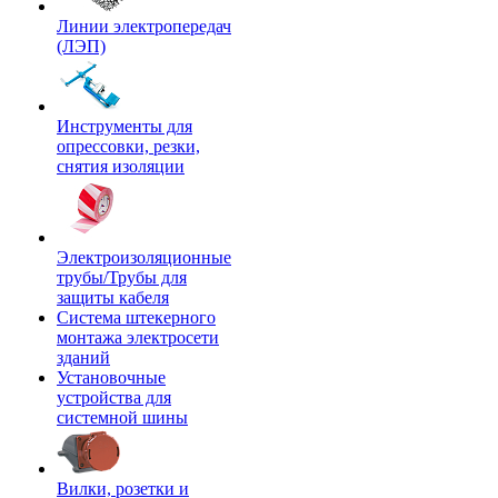
Линии электропередач
(ЛЭП)
Инструменты для
опрессовки, резки,
снятия изоляции
Электроизоляционные
трубы/Трубы для
защиты кабеля
Система штекерного
монтажа электросети
зданий
Установочные
устройства для
системной шины
Вилки, розетки и