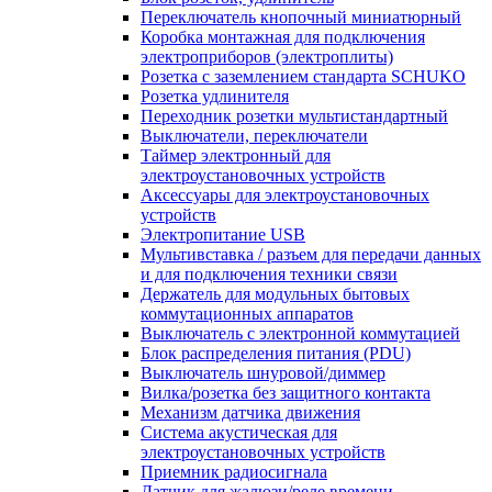
Переключатель кнопочный миниатюрный
Коробка монтажная для подключения
электроприборов (электроплиты)
Розетка с заземлением стандарта SCHUKO
Розетка удлинителя
Переходник розетки мультистандартный
Выключатели, переключатели
Таймер электронный для
электроустановочных устройств
Аксессуары для электроустановочных
устройств
Электропитание USB
Мультивставка / разъем для передачи данных
и для подключения техники связи
Держатель для модульных бытовых
коммутационных аппаратов
Выключатель с электронной коммутацией
Блок распределения питания (PDU)
Выключатель шнуровой/диммер
Вилка/розетка без защитного контакта
Механизм датчика движения
Система акустическая для
электроустановочных устройств
Приемник радиосигнала
Датчик для жалюзи/реле времени