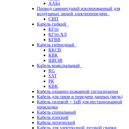
ААБл
Провод самонесущий изолированный для
воздушных линий электропередачи
СИП
Кабель гибкий
КГтп
КГтп-ХЛ
КГВВ
Кабель гибридный
ККСВ
КВК
ШВЭВ
Кабель коаксиальный
RG
SAT
РК
КВК
Кабель охранно-пожарной сигнализации
Кабель для связи и передачи данных (медь)
Кабель силовой < 1кВ для нестационарной
прокладки
Кабель спиральный
Кабель плоский
Кабель оптический
Кабель для электродной дуговой сварки