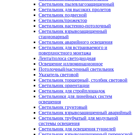
Светильник пылевлагозащищенный
Светильник для высоких пролетов
Светильник подвесной
Светильник/прожектор
Светильник настенно-потолочный
Светильник взрывозащищенный
стационарный
Светильник аварийного освещения
Светильник для встраиваемого и
поверхностного монтажа
Лента/полоса светодиодная
Освещение иллюминационное
Потолочный/настенный светильник
Указатель световой
Светильник торшерный, столбик световой
Светильник ориентации
Светильник для стройплощадок
Светильники для линейных систем
освещения
Светильник грунтовый
Светильник взрывозащищенный аварийный
Светильник трубчатый для модульной
системы освещения
Светильник для освещения туннелей
Светильник взрывозащищенный переносной