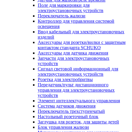
Поле для маркировки для
электроустановочных устройств
Переключатель жалюзи
Контроллер для управления системой
освещения
Ввод кабельный для электроустановочных
изделий
Аксессуары для розетки/вилки с защитным
контактом стандарта SCHUKO
Аксессуары для датчика движения
Запчасти для электроустановочных
устройств
Сигнал световой информационный для
электроустановочных устройств
Розетка для электробритвы
Передатчик/пульт дистанционного
управления для электроустановочных
устройств
Элемент интеллектуального управления
Система датчиков движения
Переключатель трехступенчатый
Настольный розеточный блок
Заглушка для розеток, для защиты детей
Блок управления жалюзи