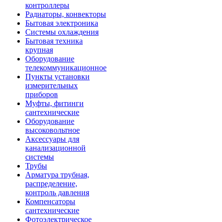
контроллеры
Радиаторы, конвекторы
Бытовая электроника
Системы охлаждения
Бытовая техника
крупная
Оборудование
телекоммуникационное
Пункты установки
измерительных
приборов
Муфты, фитинги
сантехнические
Оборудование
высоковольтное
Аксессуары для
канализационной
системы
Трубы
Арматура трубная,
распределение,
контроль давления
Компенсаторы
сантехнические
Фотоэлектрическое