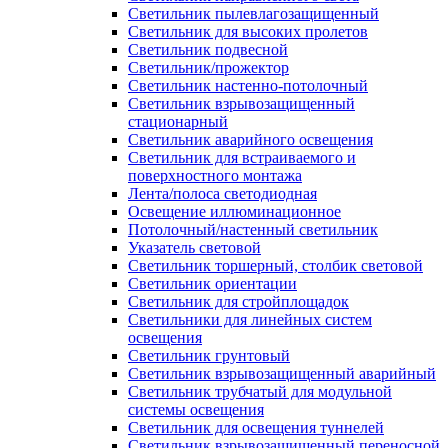
Светильник пылевлагозащищенный
Светильник для высоких пролетов
Светильник подвесной
Светильник/прожектор
Светильник настенно-потолочный
Светильник взрывозащищенный
стационарный
Светильник аварийного освещения
Светильник для встраиваемого и
поверхностного монтажа
Лента/полоса светодиодная
Освещение иллюминационное
Потолочный/настенный светильник
Указатель световой
Светильник торшерный, столбик световой
Светильник ориентации
Светильник для стройплощадок
Светильники для линейных систем
освещения
Светильник грунтовый
Светильник взрывозащищенный аварийный
Светильник трубчатый для модульной
системы освещения
Светильник для освещения туннелей
Светильник взрывозащищенный переносной