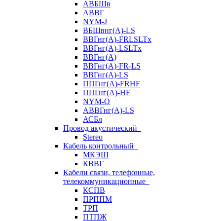
АВБШв
АВВГ
NYM-J
ВБШвнг(А)-LS
ВВГнг(A)-FRLSLTx
ВВГнг(A)-LSLTx
ВВГнг(А)
ВВГнг(А)-FR-LS
ВВГнг(А)-LS
ППГнг(А)-FRHF
ППГнг(А)-HF
NYM-O
АВВГнг(А)-LS
АСБл
Провод акустический
Stereo
Кабель контрольный
МКЭШ
КВВГ
Кабели связи, телефонные,
телекоммуникационные
КСПВ
ПРППМ
ТРП
ПТПЖ