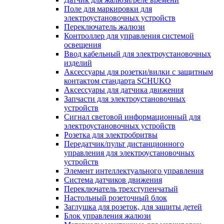
Поле для маркировки для
электроустановочных устройств
Переключатель жалюзи
Контроллер для управления системой
освещения
Ввод кабельный для электроустановочных
изделий
Аксессуары для розетки/вилки с защитным
контактом стандарта SCHUKO
Аксессуары для датчика движения
Запчасти для электроустановочных
устройств
Сигнал световой информационный для
электроустановочных устройств
Розетка для электробритвы
Передатчик/пульт дистанционного
управления для электроустановочных
устройств
Элемент интеллектуального управления
Система датчиков движения
Переключатель трехступенчатый
Настольный розеточный блок
Заглушка для розеток, для защиты детей
Блок управления жалюзи