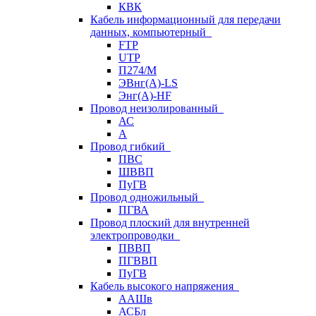
КВК
Кабель информационный для передачи
данных, компьютерный
FTP
UTP
П274/М
ЭВнг(А)-LS
Энг(А)-HF
Провод неизолированный
АС
А
Провод гибкий
ПВС
ШВВП
ПуГВ
Провод одножильный
ПГВА
Провод плоский для внутренней
электропроводки
ПВВП
ПГВВП
ПуГВ
Кабель высокого напряжения
ААШв
АСБл