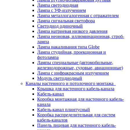
Лампа светодиодная
Лампа с УФ-излучением
Лампа металлогалогенная с отражателем
Лампа сигнальная светофора
Светодиод одиночный
Лампа натриевая низкого давления
Лампа неоновая, иллюминационная, строб-
лампа
Лампа накаливания типа Globe
Лампа студийная, проекционная и
фотолампа
Лампы специальные (автомобильные,
железнодорожные, судовые, авиационные)
Лампа с инфракрасным излучением
Модуль светодиодный
Каналы настенного и потолочного монтажа
Крышка для настенного кабель-канала
Кабель-канал
Коробка монтажная для настенного кабель-
канала
Кабель-канал плинтусный
Коробка распределительная для систем
кабель-каналов
Панель лицевая для настенного кабель-