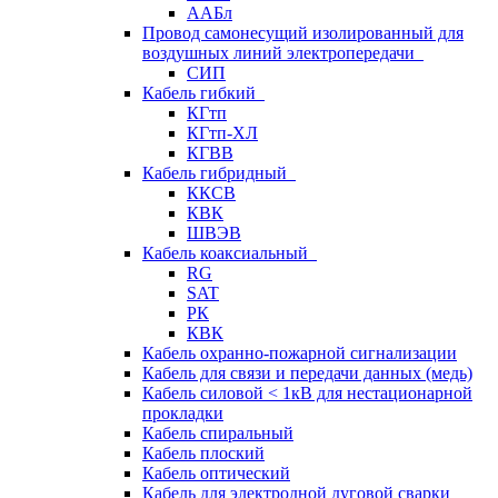
ААБл
Провод самонесущий изолированный для
воздушных линий электропередачи
СИП
Кабель гибкий
КГтп
КГтп-ХЛ
КГВВ
Кабель гибридный
ККСВ
КВК
ШВЭВ
Кабель коаксиальный
RG
SAT
РК
КВК
Кабель охранно-пожарной сигнализации
Кабель для связи и передачи данных (медь)
Кабель силовой < 1кВ для нестационарной
прокладки
Кабель спиральный
Кабель плоский
Кабель оптический
Кабель для электродной дуговой сварки