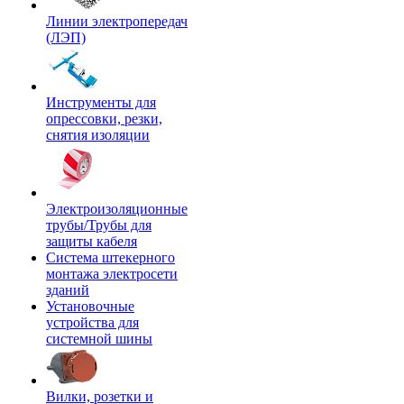
Линии электропередач
(ЛЭП)
Инструменты для
опрессовки, резки,
снятия изоляции
Электроизоляционные
трубы/Трубы для
защиты кабеля
Система штекерного
монтажа электросети
зданий
Установочные
устройства для
системной шины
Вилки, розетки и