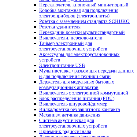
Переключатель кнопочный миниатюрный
Коробка монтажная для подключения
электроприборов (электроплиты)
Розетка с заземлением стандарта SCHUKO
Розетка удлинителя
Переходник розетки мультистандартный
Выключатели, переключатели
Таймер электронный для
электроустановочных устройств
Аксессуары для электроустановочных
устройств
Электропитание USB
Мультивставка / разъем для передачи данных
и для подключения техники связи
Держатель для модульных бытовых
коммутационных аппаратов
Выключатель с электронной коммутацией
Блок распределения питания (PDU)
Выключатель шнуровой/диммер
Вилка/розетка без защитного контакта
Механизм датчика движения
Система акустическая для
электроустановочных устройств
Приемник радиосигнала
Датчик для жалюзи/реле времени