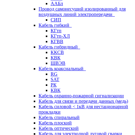
ААБл
Провод самонесущий изолированный для
воздушных линий электропередачи
СИП
Кабель гибкий
КГтп
КГтп-ХЛ
КГВВ
Кабель гибридный
ККСВ
КВК
ШВЭВ
Кабель коаксиальный
RG
SAT
РК
КВК
Кабель охранно-пожарной сигнализации
Кабель для связи и передачи данных (медь)
Кабель силовой < 1кВ для нестационарной
прокладки
Кабель спиральный
Кабель плоский
Кабель оптический
Кабель для электродной дуговой сварки