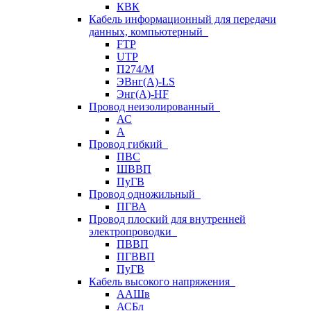
КВК
Кабель информационный для передачи
данных, компьютерный
FTP
UTP
П274/М
ЭВнг(А)-LS
Энг(А)-HF
Провод неизолированный
АС
А
Провод гибкий
ПВС
ШВВП
ПуГВ
Провод одножильный
ПГВА
Провод плоский для внутренней
электропроводки
ПВВП
ПГВВП
ПуГВ
Кабель высокого напряжения
ААШв
АСБл