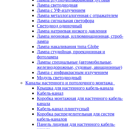
Лампа светодиодная
Лампа с УФ-излучением
Лампа металлогалогенная с отражателем
Лампа сигнальная светофора
Светодиод одиночный
Лампа натриевая низкого давления
Лампа неоновая, иллюминационная, строб-
лампа
Лампа накаливания типа Globe
Лампа студийная, проекционная и
фотолампа
Лампы специальные (автомобильные,
железнодорожные, судовые, авиационные)
Лампа с инфракрасным излучением
Модуль светодиодный
Каналы настенного и потолочного монтажа
Крышка для настенного кабель-канала
Кабель-канал
Коробка монтажная для настенного кабель-
канала
Кабель-канал плинтусный
Коробка распределительная для систем
кабель-каналов
Панель лицевая для настенного кабель-