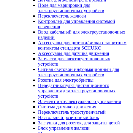
Поле для маркировки для
электроустановочных устройств
Переключатель жалюзи
Контроллер для управления системой
освещения
Ввод кабельный для электроустановочных
изделий
Аксессуары для розетки/вилки с защитным
контактом стандарта SCHUKO
Аксессуары для датчика движения
Запчасти для электроустановочных
устройств
Сигнал световой информационный для
электроустановочных устройств
Розетка для электробритвы
Передатчик/пульт дистанционного
управления для электроустановочных
устройств
Элемент интеллектуального управления
Система датчиков движения
Переключатель трехступенчатый
Настольный розеточный блок
Заглушка для розеток, для защиты детей
Блок управления жалюзи