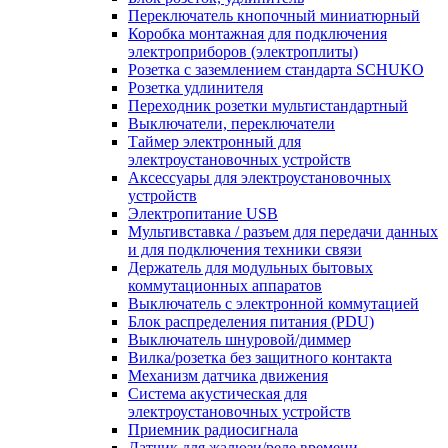
Переключатель кнопочный миниатюрный
Коробка монтажная для подключения
электроприборов (электроплиты)
Розетка с заземлением стандарта SCHUKO
Розетка удлинителя
Переходник розетки мультистандартный
Выключатели, переключатели
Таймер электронный для
электроустановочных устройств
Аксессуары для электроустановочных
устройств
Электропитание USB
Мультивставка / разъем для передачи данных
и для подключения техники связи
Держатель для модульных бытовых
коммутационных аппаратов
Выключатель с электронной коммутацией
Блок распределения питания (PDU)
Выключатель шнуровой/диммер
Вилка/розетка без защитного контакта
Механизм датчика движения
Система акустическая для
электроустановочных устройств
Приемник радиосигнала
Датчик для жалюзи/реле времени