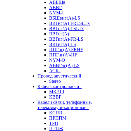
АВБШв
АВВГ
NYM-J
ВБШвнг(А)-LS
ВВГнг(A)-FRLSLTx
ВВГнг(A)-LSLTx
ВВГнг(А)
ВВГнг(А)-FR-LS
ВВГнг(А)-LS
ППГнг(А)-FRHF
ППГнг(А)-HF
NYM-O
АВВГнг(А)-LS
АСБл
Провод акустический
Stereo
Кабель контрольный
МКЭШ
КВВГ
Кабели связи, телефонные,
телекоммуникационные
КСПВ
ПРППМ
ТРП
ПТПЖ