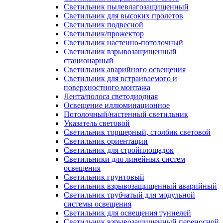
Светильник пылевлагозащищенный
Светильник для высоких пролетов
Светильник подвесной
Светильник/прожектор
Светильник настенно-потолочный
Светильник взрывозащищенный
стационарный
Светильник аварийного освещения
Светильник для встраиваемого и
поверхностного монтажа
Лента/полоса светодиодная
Освещение иллюминационное
Потолочный/настенный светильник
Указатель световой
Светильник торшерный, столбик световой
Светильник ориентации
Светильник для стройплощадок
Светильники для линейных систем
освещения
Светильник грунтовый
Светильник взрывозащищенный аварийный
Светильник трубчатый для модульной
системы освещения
Светильник для освещения туннелей
Светильник взрывозащищенный переносной