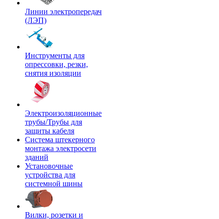
Линии электропередач
(ЛЭП)
Инструменты для
опрессовки, резки,
снятия изоляции
Электроизоляционные
трубы/Трубы для
защиты кабеля
Система штекерного
монтажа электросети
зданий
Установочные
устройства для
системной шины
Вилки, розетки и