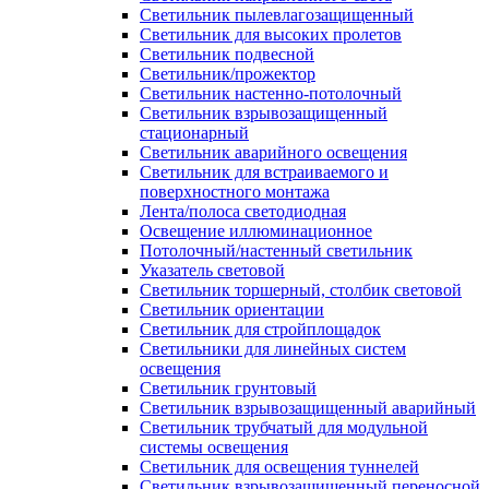
Светильник пылевлагозащищенный
Светильник для высоких пролетов
Светильник подвесной
Светильник/прожектор
Светильник настенно-потолочный
Светильник взрывозащищенный
стационарный
Светильник аварийного освещения
Светильник для встраиваемого и
поверхностного монтажа
Лента/полоса светодиодная
Освещение иллюминационное
Потолочный/настенный светильник
Указатель световой
Светильник торшерный, столбик световой
Светильник ориентации
Светильник для стройплощадок
Светильники для линейных систем
освещения
Светильник грунтовый
Светильник взрывозащищенный аварийный
Светильник трубчатый для модульной
системы освещения
Светильник для освещения туннелей
Светильник взрывозащищенный переносной