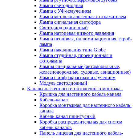
Лампа светодиодная
Лампа с УФ-излучением
Лампа металлогалогенная с отражателем
Лампа сигнальная светофора
Светодиод одиночный
Лампа натриевая низкого давления
Лампа неоновая, иллюминационная, строб-
лампа
Лампа накаливания типа Globe
Лампа студийная, проекционная и
фотолампа
Лампы специальные (автомобильные,
железнодорожные, судовые, авиационные)
Лампа с инфракрасным излучением
Модуль светодиодный
Каналы настенного и потолочного монтажа
Крышка для настенного кабель-канала
Кабель-канал
Коробка монтажная для настенного кабель-
канала
Кабель-канал плинтусный
Коробка распределительная для систем
кабель-каналов
Панель лицевая для настенного кабель-