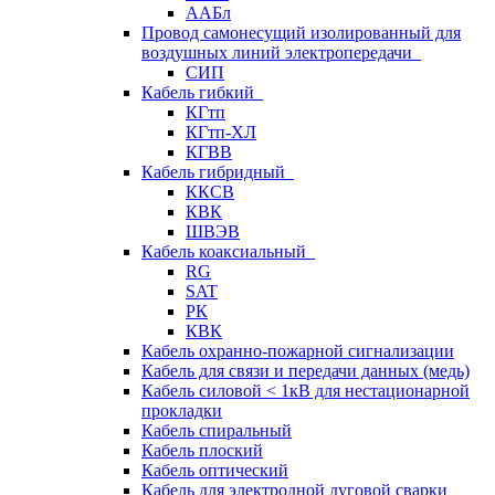
ААБл
Провод самонесущий изолированный для
воздушных линий электропередачи
СИП
Кабель гибкий
КГтп
КГтп-ХЛ
КГВВ
Кабель гибридный
ККСВ
КВК
ШВЭВ
Кабель коаксиальный
RG
SAT
РК
КВК
Кабель охранно-пожарной сигнализации
Кабель для связи и передачи данных (медь)
Кабель силовой < 1кВ для нестационарной
прокладки
Кабель спиральный
Кабель плоский
Кабель оптический
Кабель для электродной дуговой сварки