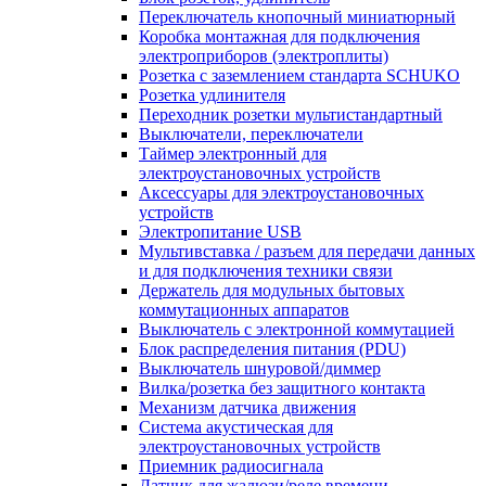
Переключатель кнопочный миниатюрный
Коробка монтажная для подключения
электроприборов (электроплиты)
Розетка с заземлением стандарта SCHUKO
Розетка удлинителя
Переходник розетки мультистандартный
Выключатели, переключатели
Таймер электронный для
электроустановочных устройств
Аксессуары для электроустановочных
устройств
Электропитание USB
Мультивставка / разъем для передачи данных
и для подключения техники связи
Держатель для модульных бытовых
коммутационных аппаратов
Выключатель с электронной коммутацией
Блок распределения питания (PDU)
Выключатель шнуровой/диммер
Вилка/розетка без защитного контакта
Механизм датчика движения
Система акустическая для
электроустановочных устройств
Приемник радиосигнала
Датчик для жалюзи/реле времени