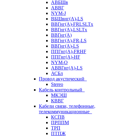
АВБШв
АВВГ
NYM-J
ВБШвнг(А)-LS
ВВГнг(A)-FRLSLTx
ВВГнг(A)-LSLTx
ВВГнг(А)
ВВГнг(А)-FR-LS
ВВГнг(А)-LS
ППГнг(А)-FRHF
ППГнг(А)-HF
NYM-O
АВВГнг(А)-LS
АСБл
Провод акустический
Stereo
Кабель контрольный
МКЭШ
КВВГ
Кабели связи, телефонные,
телекоммуникационные
КСПВ
ПРППМ
ТРП
ПТПЖ