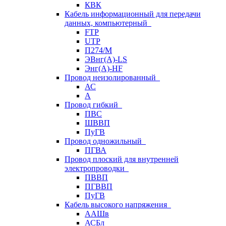
КВК
Кабель информационный для передачи
данных, компьютерный
FTP
UTP
П274/М
ЭВнг(А)-LS
Энг(А)-HF
Провод неизолированный
АС
А
Провод гибкий
ПВС
ШВВП
ПуГВ
Провод одножильный
ПГВА
Провод плоский для внутренней
электропроводки
ПВВП
ПГВВП
ПуГВ
Кабель высокого напряжения
ААШв
АСБл