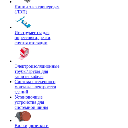
Линии электропередач
(ЛЭП)
Инструменты для
опрессовки, резки,
снятия изоляции
Электроизоляционные
трубы/Трубы для
защиты кабеля
Система штекерного
монтажа электросети
зданий
Установочные
устройства для
системной шины
Вилки, розетки и