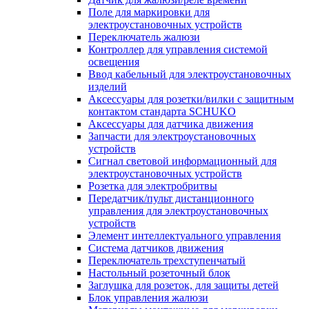
Поле для маркировки для
электроустановочных устройств
Переключатель жалюзи
Контроллер для управления системой
освещения
Ввод кабельный для электроустановочных
изделий
Аксессуары для розетки/вилки с защитным
контактом стандарта SCHUKO
Аксессуары для датчика движения
Запчасти для электроустановочных
устройств
Сигнал световой информационный для
электроустановочных устройств
Розетка для электробритвы
Передатчик/пульт дистанционного
управления для электроустановочных
устройств
Элемент интеллектуального управления
Система датчиков движения
Переключатель трехступенчатый
Настольный розеточный блок
Заглушка для розеток, для защиты детей
Блок управления жалюзи