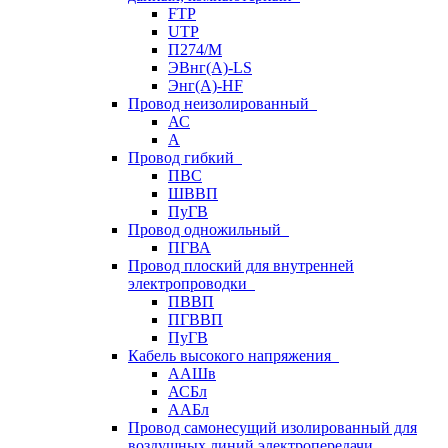
FTP
UTP
П274/М
ЭВнг(А)-LS
Энг(А)-HF
Провод неизолированный
АС
А
Провод гибкий
ПВС
ШВВП
ПуГВ
Провод одножильный
ПГВА
Провод плоский для внутренней
электропроводки
ПВВП
ПГВВП
ПуГВ
Кабель высокого напряжения
ААШв
АСБл
ААБл
Провод самонесущий изолированный для
воздушных линий электропередачи