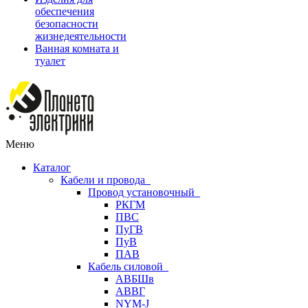
обеспечения
безопасности
жизнедеятельности
Ванная комната и
туалет
Меню
Каталог
Кабели и провода
Провод установочный
РКГМ
ПВС
ПуГВ
ПуВ
ПАВ
Кабель силовой
АВБШв
АВВГ
NYM-J