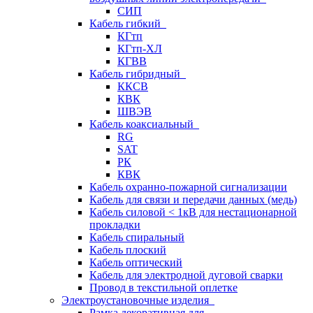
СИП
Кабель гибкий
КГтп
КГтп-ХЛ
КГВВ
Кабель гибридный
ККСВ
КВК
ШВЭВ
Кабель коаксиальный
RG
SAT
РК
КВК
Кабель охранно-пожарной сигнализации
Кабель для связи и передачи данных (медь)
Кабель силовой < 1кВ для нестационарной
прокладки
Кабель спиральный
Кабель плоский
Кабель оптический
Кабель для электродной дуговой сварки
Провод в текстильной оплетке
Электроустановочные изделия
Рамка декоративная для