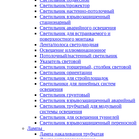
Светильник/прожектор
Светильник настенно-потолочный
Светильник взрывозащищенный
стационарный
Светильник аварийного освещения
Светильник для встраиваемого и
поверхностного монтажа
Лента/полоса светодиодная
Освещение иллюминационное
Потолочный/настенный светильник
Указатель световой
Светильник торшерный, столбик световой
Светильник ориентации
Светильник для стройплощадок
Светильники для линейных систем
освещения
Светильник грунтовый
Светильник взрывозащищенный аварийный
Светильник трубчатый для модульной
системы освещения
Светильник для освещения туннелей
Светильник взрывозащищенный переносной
Лампы
Лампа накаливания трубчатая