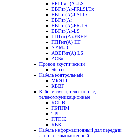
ВБШвнг(А)-LS
ВВГнг(A)-FRLSLTx
ВВГнг(A)-LSLTx
ВВГнг(А)
ВВГнг(А)-FR-LS
ВВГнг(А)-LS
ППГнг(А)-FRHF
ППГнг(А)-HF
NYM-O
АВВГнг(А)-LS
АСБл
Провод акустический
Stereo
Кабель контрольный
МКЭШ
КВВГ
Кабели связи, телефонные,
телекоммуникационные
КСПВ
ПРППМ
ТРП
ПТПЖ
КВК
Кабель информационный для передачи
данных, компьютерный