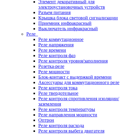
Элемент декоративный для
электроустановочных устройств
Разъем питания
Крышка блока световой сигнализации
Приемник инфракрасный
Выключатель инфракрасный
Реле
Реле коммутационное
Реле напряжения
Реле времени
Реле контроля фаз
Реле контроля уровня/заполнения
Розетка-реле
Реле мощности
Блок-контакт с выдержкой времени
Аксессуары для коммутационного реле
Реле контроля тока
Реле твердотельное
Реле контроля спротивления изоляции/
заземления
Реле контроля температуры
Реле направления мощности
Оптрон
Реле контроля расхода
Реле контроля выбега двигателя