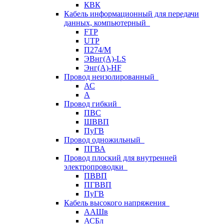
КВК
Кабель информационный для передачи
данных, компьютерный
FTP
UTP
П274/М
ЭВнг(А)-LS
Энг(А)-HF
Провод неизолированный
АС
А
Провод гибкий
ПВС
ШВВП
ПуГВ
Провод одножильный
ПГВА
Провод плоский для внутренней
электропроводки
ПВВП
ПГВВП
ПуГВ
Кабель высокого напряжения
ААШв
АСБл