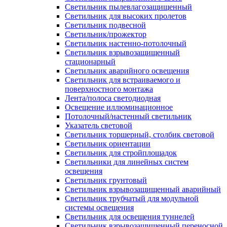
Светильник пылевлагозащищенный
Светильник для высоких пролетов
Светильник подвесной
Светильник/прожектор
Светильник настенно-потолочный
Светильник взрывозащищенный
стационарный
Светильник аварийного освещения
Светильник для встраиваемого и
поверхностного монтажа
Лента/полоса светодиодная
Освещение иллюминационное
Потолочный/настенный светильник
Указатель световой
Светильник торшерный, столбик световой
Светильник ориентации
Светильник для стройплощадок
Светильники для линейных систем
освещения
Светильник грунтовый
Светильник взрывозащищенный аварийный
Светильник трубчатый для модульной
системы освещения
Светильник для освещения туннелей
Светильник взрывозащищенный переносной