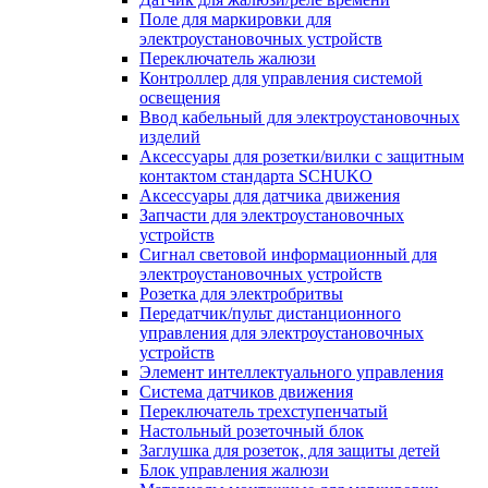
Поле для маркировки для
электроустановочных устройств
Переключатель жалюзи
Контроллер для управления системой
освещения
Ввод кабельный для электроустановочных
изделий
Аксессуары для розетки/вилки с защитным
контактом стандарта SCHUKO
Аксессуары для датчика движения
Запчасти для электроустановочных
устройств
Сигнал световой информационный для
электроустановочных устройств
Розетка для электробритвы
Передатчик/пульт дистанционного
управления для электроустановочных
устройств
Элемент интеллектуального управления
Система датчиков движения
Переключатель трехступенчатый
Настольный розеточный блок
Заглушка для розеток, для защиты детей
Блок управления жалюзи