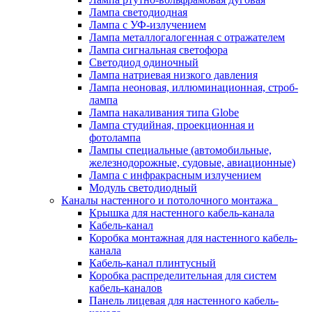
Лампа светодиодная
Лампа с УФ-излучением
Лампа металлогалогенная с отражателем
Лампа сигнальная светофора
Светодиод одиночный
Лампа натриевая низкого давления
Лампа неоновая, иллюминационная, строб-
лампа
Лампа накаливания типа Globe
Лампа студийная, проекционная и
фотолампа
Лампы специальные (автомобильные,
железнодорожные, судовые, авиационные)
Лампа с инфракрасным излучением
Модуль светодиодный
Каналы настенного и потолочного монтажа
Крышка для настенного кабель-канала
Кабель-канал
Коробка монтажная для настенного кабель-
канала
Кабель-канал плинтусный
Коробка распределительная для систем
кабель-каналов
Панель лицевая для настенного кабель-