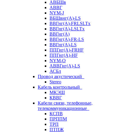
АВБШв
АВВГ
NYM-J
ВБШвнг(А)-LS
ВВГнг(A)-FRLSLTx
ВВГнг(A)-LSLTx
ВВГнг(А)
ВВГнг(А)-FR-LS
ВВГнг(А)-LS
ППГнг(А)-FRHF
ППГнг(А)-HF
NYM-O
АВВГнг(А)-LS
АСБл
Провод акустический
Stereo
Кабель контрольный
МКЭШ
КВВГ
Кабели связи, телефонные,
телекоммуникационные
КСПВ
ПРППМ
ТРП
ПТПЖ