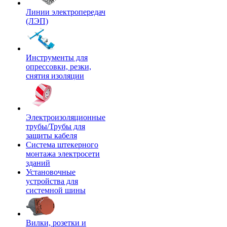
Линии электропередач
(ЛЭП)
Инструменты для
опрессовки, резки,
снятия изоляции
Электроизоляционные
трубы/Трубы для
защиты кабеля
Система штекерного
монтажа электросети
зданий
Установочные
устройства для
системной шины
Вилки, розетки и