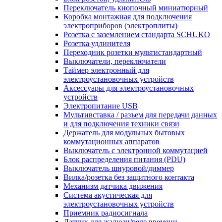
Переключатель кнопочный миниатюрный
Коробка монтажная для подключения
электроприборов (электроплиты)
Розетка с заземлением стандарта SCHUKO
Розетка удлинителя
Переходник розетки мультистандартный
Выключатели, переключатели
Таймер электронный для
электроустановочных устройств
Аксессуары для электроустановочных
устройств
Электропитание USB
Мультивставка / разъем для передачи данных
и для подключения техники связи
Держатель для модульных бытовых
коммутационных аппаратов
Выключатель с электронной коммутацией
Блок распределения питания (PDU)
Выключатель шнуровой/диммер
Вилка/розетка без защитного контакта
Механизм датчика движения
Система акустическая для
электроустановочных устройств
Приемник радиосигнала
Датчик для жалюзи/реле времени