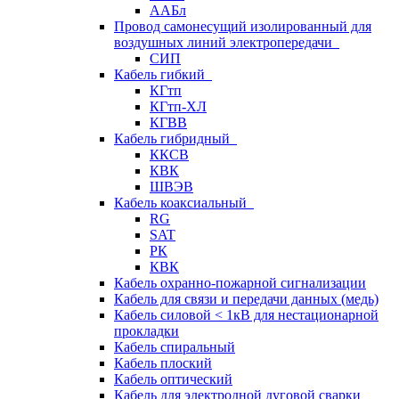
ААБл
Провод самонесущий изолированный для
воздушных линий электропередачи
СИП
Кабель гибкий
КГтп
КГтп-ХЛ
КГВВ
Кабель гибридный
ККСВ
КВК
ШВЭВ
Кабель коаксиальный
RG
SAT
РК
КВК
Кабель охранно-пожарной сигнализации
Кабель для связи и передачи данных (медь)
Кабель силовой < 1кВ для нестационарной
прокладки
Кабель спиральный
Кабель плоский
Кабель оптический
Кабель для электродной дуговой сварки