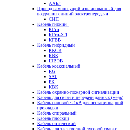
ААБл
Провод самонесущий изолированный для
воздушных линий электропередачи
СИП
Кабель гибкий
КГтп
КГтп-ХЛ
КГВВ
Кабель гибридный
ККСВ
КВК
ШВЭВ
Кабель коаксиальный
RG
SAT
РК
КВК
Кабель охранно-пожарной сигнализации
Кабель для связи и передачи данных (медь)
Кабель силовой < 1кВ для нестационарной
прокладки
Кабель спиральный
Кабель плоский
Кабель оптический
Кабель для электродной дуговой сварки