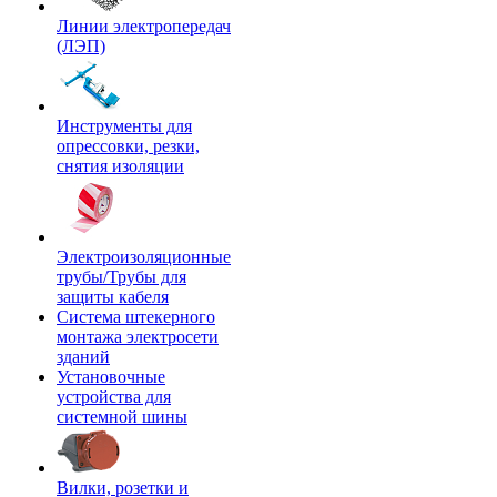
Линии электропередач
(ЛЭП)
Инструменты для
опрессовки, резки,
снятия изоляции
Электроизоляционные
трубы/Трубы для
защиты кабеля
Система штекерного
монтажа электросети
зданий
Установочные
устройства для
системной шины
Вилки, розетки и