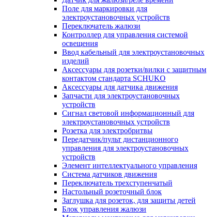
Поле для маркировки для
электроустановочных устройств
Переключатель жалюзи
Контроллер для управления системой
освещения
Ввод кабельный для электроустановочных
изделий
Аксессуары для розетки/вилки с защитным
контактом стандарта SCHUKO
Аксессуары для датчика движения
Запчасти для электроустановочных
устройств
Сигнал световой информационный для
электроустановочных устройств
Розетка для электробритвы
Передатчик/пульт дистанционного
управления для электроустановочных
устройств
Элемент интеллектуального управления
Система датчиков движения
Переключатель трехступенчатый
Настольный розеточный блок
Заглушка для розеток, для защиты детей
Блок управления жалюзи