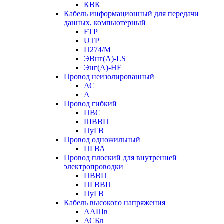
КВК
Кабель информационный для передачи
данных, компьютерный
FTP
UTP
П274/М
ЭВнг(А)-LS
Энг(А)-HF
Провод неизолированный
АС
А
Провод гибкий
ПВС
ШВВП
ПуГВ
Провод одножильный
ПГВА
Провод плоский для внутренней
электропроводки
ПВВП
ПГВВП
ПуГВ
Кабель высокого напряжения
ААШв
АСБл