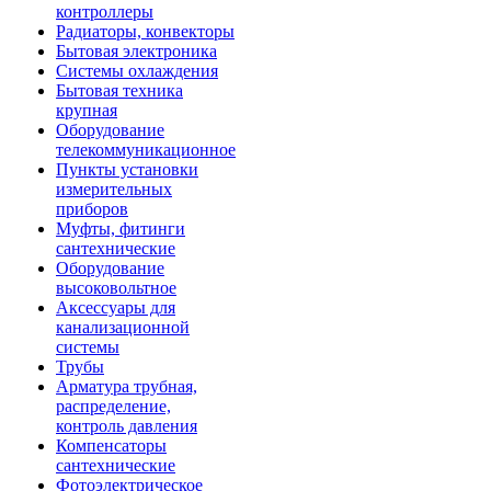
контроллеры
Радиаторы, конвекторы
Бытовая электроника
Системы охлаждения
Бытовая техника
крупная
Оборудование
телекоммуникационное
Пункты установки
измерительных
приборов
Муфты, фитинги
сантехнические
Оборудование
высоковольтное
Аксессуары для
канализационной
системы
Трубы
Арматура трубная,
распределение,
контроль давления
Компенсаторы
сантехнические
Фотоэлектрическое