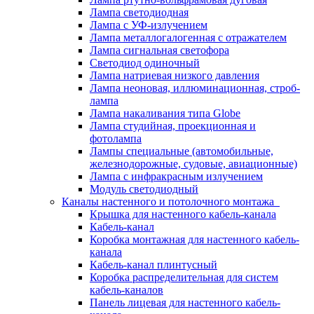
Лампа светодиодная
Лампа с УФ-излучением
Лампа металлогалогенная с отражателем
Лампа сигнальная светофора
Светодиод одиночный
Лампа натриевая низкого давления
Лампа неоновая, иллюминационная, строб-
лампа
Лампа накаливания типа Globe
Лампа студийная, проекционная и
фотолампа
Лампы специальные (автомобильные,
железнодорожные, судовые, авиационные)
Лампа с инфракрасным излучением
Модуль светодиодный
Каналы настенного и потолочного монтажа
Крышка для настенного кабель-канала
Кабель-канал
Коробка монтажная для настенного кабель-
канала
Кабель-канал плинтусный
Коробка распределительная для систем
кабель-каналов
Панель лицевая для настенного кабель-