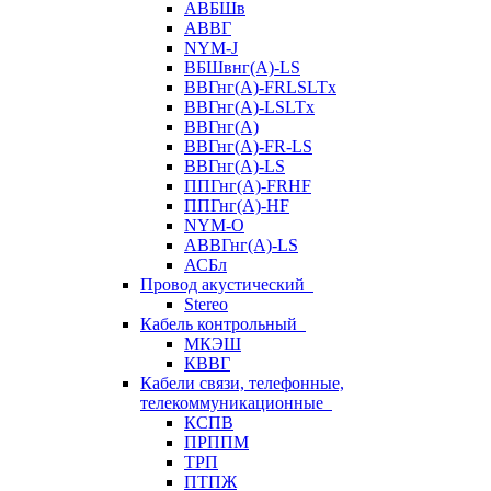
АВБШв
АВВГ
NYM-J
ВБШвнг(А)-LS
ВВГнг(A)-FRLSLTx
ВВГнг(A)-LSLTx
ВВГнг(А)
ВВГнг(А)-FR-LS
ВВГнг(А)-LS
ППГнг(А)-FRHF
ППГнг(А)-HF
NYM-O
АВВГнг(А)-LS
АСБл
Провод акустический
Stereo
Кабель контрольный
МКЭШ
КВВГ
Кабели связи, телефонные,
телекоммуникационные
КСПВ
ПРППМ
ТРП
ПТПЖ