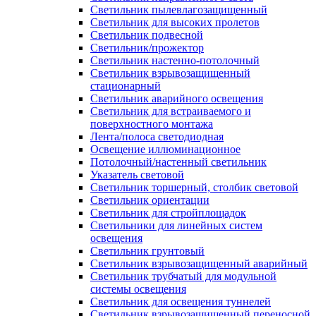
Светильник пылевлагозащищенный
Светильник для высоких пролетов
Светильник подвесной
Светильник/прожектор
Светильник настенно-потолочный
Светильник взрывозащищенный
стационарный
Светильник аварийного освещения
Светильник для встраиваемого и
поверхностного монтажа
Лента/полоса светодиодная
Освещение иллюминационное
Потолочный/настенный светильник
Указатель световой
Светильник торшерный, столбик световой
Светильник ориентации
Светильник для стройплощадок
Светильники для линейных систем
освещения
Светильник грунтовый
Светильник взрывозащищенный аварийный
Светильник трубчатый для модульной
системы освещения
Светильник для освещения туннелей
Светильник взрывозащищенный переносной