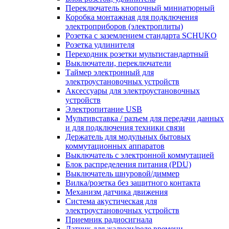
Переключатель кнопочный миниатюрный
Коробка монтажная для подключения
электроприборов (электроплиты)
Розетка с заземлением стандарта SCHUKO
Розетка удлинителя
Переходник розетки мультистандартный
Выключатели, переключатели
Таймер электронный для
электроустановочных устройств
Аксессуары для электроустановочных
устройств
Электропитание USB
Мультивставка / разъем для передачи данных
и для подключения техники связи
Держатель для модульных бытовых
коммутационных аппаратов
Выключатель с электронной коммутацией
Блок распределения питания (PDU)
Выключатель шнуровой/диммер
Вилка/розетка без защитного контакта
Механизм датчика движения
Система акустическая для
электроустановочных устройств
Приемник радиосигнала
Датчик для жалюзи/реле времени