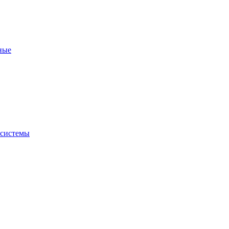
ные
 системы