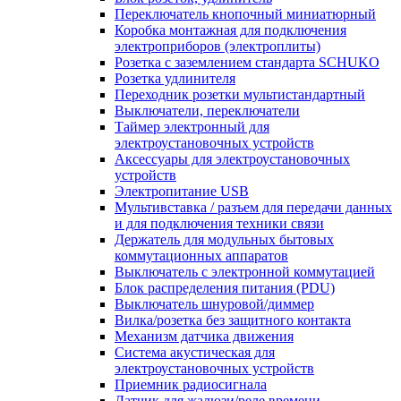
Переключатель кнопочный миниатюрный
Коробка монтажная для подключения
электроприборов (электроплиты)
Розетка с заземлением стандарта SCHUKO
Розетка удлинителя
Переходник розетки мультистандартный
Выключатели, переключатели
Таймер электронный для
электроустановочных устройств
Аксессуары для электроустановочных
устройств
Электропитание USB
Мультивставка / разъем для передачи данных
и для подключения техники связи
Держатель для модульных бытовых
коммутационных аппаратов
Выключатель с электронной коммутацией
Блок распределения питания (PDU)
Выключатель шнуровой/диммер
Вилка/розетка без защитного контакта
Механизм датчика движения
Система акустическая для
электроустановочных устройств
Приемник радиосигнала
Датчик для жалюзи/реле времени