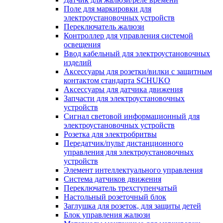
Поле для маркировки для
электроустановочных устройств
Переключатель жалюзи
Контроллер для управления системой
освещения
Ввод кабельный для электроустановочных
изделий
Аксессуары для розетки/вилки с защитным
контактом стандарта SCHUKO
Аксессуары для датчика движения
Запчасти для электроустановочных
устройств
Сигнал световой информационный для
электроустановочных устройств
Розетка для электробритвы
Передатчик/пульт дистанционного
управления для электроустановочных
устройств
Элемент интеллектуального управления
Система датчиков движения
Переключатель трехступенчатый
Настольный розеточный блок
Заглушка для розеток, для защиты детей
Блок управления жалюзи