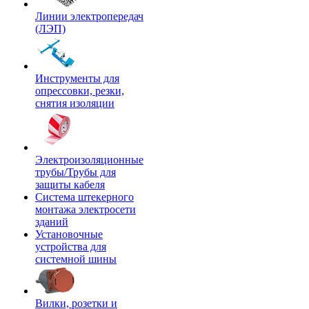
Линии электропередач
(ЛЭП)
Инструменты для
опрессовки, резки,
снятия изоляции
Электроизоляционные
трубы/Трубы для
защиты кабеля
Система штекерного
монтажа электросети
зданий
Установочные
устройства для
системной шины
Вилки, розетки и