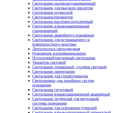
Светильник пылевлагозащищенный
Светильник для высоких пролетов
Светильник подвесной
Светильник/прожектор
Светильник настенно-потолочный
Светильник взрывозащищенный
стационарный
Светильник аварийного освещения
Светильник для встраиваемого и
поверхностного монтажа
Лента/полоса светодиодная
Освещение иллюминационное
Потолочный/настенный светильник
Указатель световой
Светильник торшерный, столбик световой
Светильник ориентации
Светильник для стройплощадок
Светильники для линейных систем
освещения
Светильник грунтовый
Светильник взрывозащищенный аварийный
Светильник трубчатый для модульной
системы освещения
Светильник для освещения туннелей
Светильник взрывозащищенный переносной