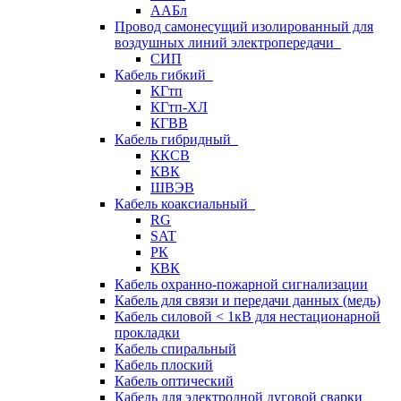
ААБл
Провод самонесущий изолированный для
воздушных линий электропередачи
СИП
Кабель гибкий
КГтп
КГтп-ХЛ
КГВВ
Кабель гибридный
ККСВ
КВК
ШВЭВ
Кабель коаксиальный
RG
SAT
РК
КВК
Кабель охранно-пожарной сигнализации
Кабель для связи и передачи данных (медь)
Кабель силовой < 1кВ для нестационарной
прокладки
Кабель спиральный
Кабель плоский
Кабель оптический
Кабель для электродной дуговой сварки