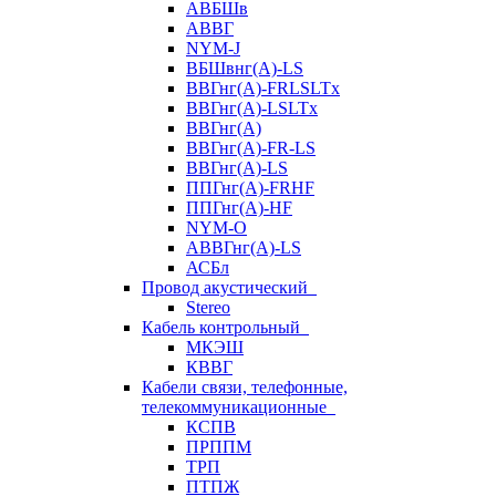
АВБШв
АВВГ
NYM-J
ВБШвнг(А)-LS
ВВГнг(A)-FRLSLTx
ВВГнг(A)-LSLTx
ВВГнг(А)
ВВГнг(А)-FR-LS
ВВГнг(А)-LS
ППГнг(А)-FRHF
ППГнг(А)-HF
NYM-O
АВВГнг(А)-LS
АСБл
Провод акустический
Stereo
Кабель контрольный
МКЭШ
КВВГ
Кабели связи, телефонные,
телекоммуникационные
КСПВ
ПРППМ
ТРП
ПТПЖ