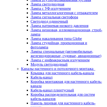
Лампа светодиодная
Лампа с УФ-излучением
Лампа металлогалогенная с отражателем
Лампа сигнальная светофора
Светодиод одиночный
Лампа натриевая низкого давления
Лампа неоновая, иллюминационная, строб-
лампа
Лампа накаливания типа Globe
Лампа студийная, проекционная и
фотолампа
Лампы специальные (автомобильные,
железнодорожные, судовые, авиационные)
Лампа с инфракрасным излучением
Модуль светодиодный
Каналы настенного и потолочного монтажа
Крышка для настенного кабель-канала
Кабель-канал
Коробка монтажная для настенного кабель-
канала
Кабель-канал плинтусный
Коробка распределительная для систем
кабель-каналов
Панель лицевая для настенного кабель-