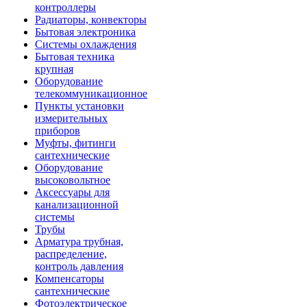
контроллеры
Радиаторы, конвекторы
Бытовая электроника
Системы охлаждения
Бытовая техника
крупная
Оборудование
телекоммуникационное
Пункты установки
измерительных
приборов
Муфты, фитинги
сантехнические
Оборудование
высоковольтное
Аксессуары для
канализационной
системы
Трубы
Арматура трубная,
распределение,
контроль давления
Компенсаторы
сантехнические
Фотоэлектрическое