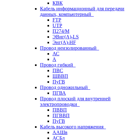
КВК
Кабель информационный для передачи
данных, компьютерный
FTP
UTP
П274/М
ЭВнг(А)-LS
Энг(А)-HF
Провод неизолированный
АС
А
Провод гибкий
ПВС
ШВВП
ПуГВ
Провод одножильный
ПГВА
Провод плоский для внутренней
электропроводки
ПВВП
ПГВВП
ПуГВ
Кабель высокого напряжения
ААШв
АСБл