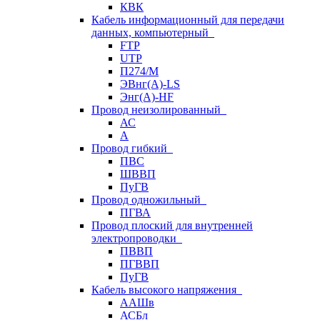
КВК
Кабель информационный для передачи
данных, компьютерный
FTP
UTP
П274/М
ЭВнг(А)-LS
Энг(А)-HF
Провод неизолированный
АС
А
Провод гибкий
ПВС
ШВВП
ПуГВ
Провод одножильный
ПГВА
Провод плоский для внутренней
электропроводки
ПВВП
ПГВВП
ПуГВ
Кабель высокого напряжения
ААШв
АСБл