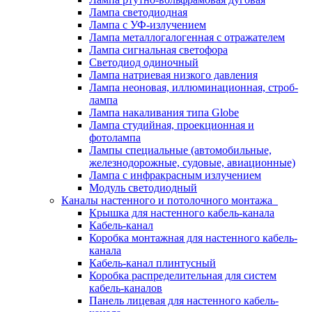
Лампа светодиодная
Лампа с УФ-излучением
Лампа металлогалогенная с отражателем
Лампа сигнальная светофора
Светодиод одиночный
Лампа натриевая низкого давления
Лампа неоновая, иллюминационная, строб-
лампа
Лампа накаливания типа Globe
Лампа студийная, проекционная и
фотолампа
Лампы специальные (автомобильные,
железнодорожные, судовые, авиационные)
Лампа с инфракрасным излучением
Модуль светодиодный
Каналы настенного и потолочного монтажа
Крышка для настенного кабель-канала
Кабель-канал
Коробка монтажная для настенного кабель-
канала
Кабель-канал плинтусный
Коробка распределительная для систем
кабель-каналов
Панель лицевая для настенного кабель-