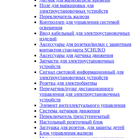
Поле для маркировки для
электроустановочных устройств
Переключатель жалюзи
Контроллер для управления системой
освещения
Ввод кабельный для электроустановочных
изделий
Аксессуары для розетки/вилки с защитным
контактом стандарта SCHUKO
Аксессуары для датчика движения
Запчасти для электроустановочных
устройств
Сигнал световой информационный для
электроустановочных устройств
Розетка для электробритвы
Передатчик/пульт дистанционного
управления для электроустановочных
устройств
Элемент интеллектуального управления
Система датчиков движения
Переключатель трехступенчатый
Настольный розеточный блок
Заглушка для розеток, для защиты детей
Блок управления жалюзи