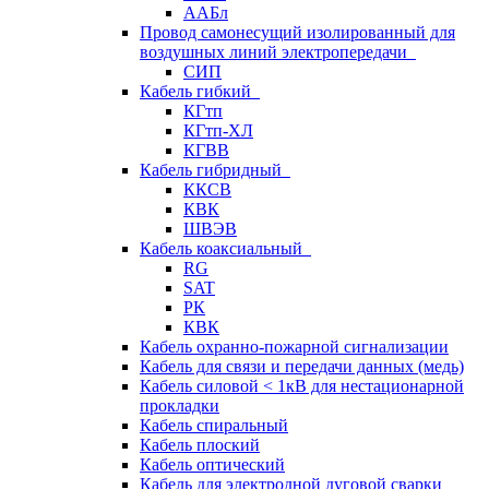
ААБл
Провод самонесущий изолированный для
воздушных линий электропередачи
СИП
Кабель гибкий
КГтп
КГтп-ХЛ
КГВВ
Кабель гибридный
ККСВ
КВК
ШВЭВ
Кабель коаксиальный
RG
SAT
РК
КВК
Кабель охранно-пожарной сигнализации
Кабель для связи и передачи данных (медь)
Кабель силовой < 1кВ для нестационарной
прокладки
Кабель спиральный
Кабель плоский
Кабель оптический
Кабель для электродной дуговой сварки