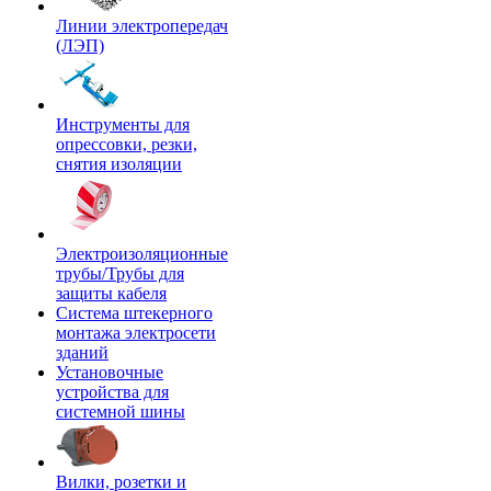
Линии электропередач
(ЛЭП)
Инструменты для
опрессовки, резки,
снятия изоляции
Электроизоляционные
трубы/Трубы для
защиты кабеля
Система штекерного
монтажа электросети
зданий
Установочные
устройства для
системной шины
Вилки, розетки и