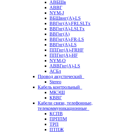
АВБШв
АВВГ
NYM-J
ВБШвнг(А)-LS
ВВГнг(A)-FRLSLTx
ВВГнг(A)-LSLTx
ВВГнг(А)
ВВГнг(А)-FR-LS
ВВГнг(А)-LS
ППГнг(А)-FRHF
ППГнг(А)-HF
NYM-O
АВВГнг(А)-LS
АСБл
Провод акустический
Stereo
Кабель контрольный
МКЭШ
КВВГ
Кабели связи, телефонные,
телекоммуникационные
КСПВ
ПРППМ
ТРП
ПТПЖ