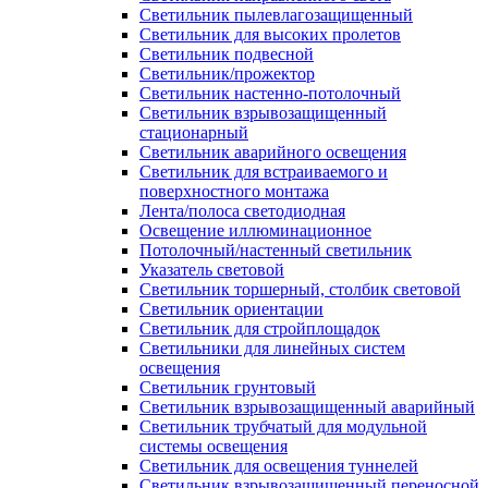
Светильник пылевлагозащищенный
Светильник для высоких пролетов
Светильник подвесной
Светильник/прожектор
Светильник настенно-потолочный
Светильник взрывозащищенный
стационарный
Светильник аварийного освещения
Светильник для встраиваемого и
поверхностного монтажа
Лента/полоса светодиодная
Освещение иллюминационное
Потолочный/настенный светильник
Указатель световой
Светильник торшерный, столбик световой
Светильник ориентации
Светильник для стройплощадок
Светильники для линейных систем
освещения
Светильник грунтовый
Светильник взрывозащищенный аварийный
Светильник трубчатый для модульной
системы освещения
Светильник для освещения туннелей
Светильник взрывозащищенный переносной