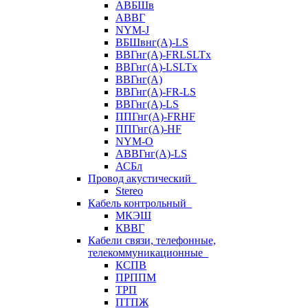
АВБШв
АВВГ
NYM-J
ВБШвнг(А)-LS
ВВГнг(A)-FRLSLTx
ВВГнг(A)-LSLTx
ВВГнг(А)
ВВГнг(А)-FR-LS
ВВГнг(А)-LS
ППГнг(А)-FRHF
ППГнг(А)-HF
NYM-O
АВВГнг(А)-LS
АСБл
Провод акустический
Stereo
Кабель контрольный
МКЭШ
КВВГ
Кабели связи, телефонные,
телекоммуникационные
КСПВ
ПРППМ
ТРП
ПТПЖ