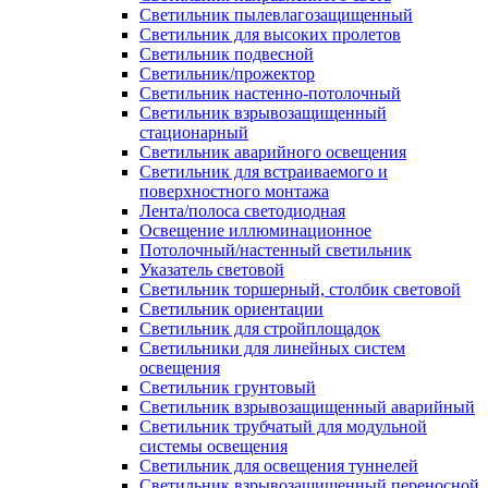
Светильник пылевлагозащищенный
Светильник для высоких пролетов
Светильник подвесной
Светильник/прожектор
Светильник настенно-потолочный
Светильник взрывозащищенный
стационарный
Светильник аварийного освещения
Светильник для встраиваемого и
поверхностного монтажа
Лента/полоса светодиодная
Освещение иллюминационное
Потолочный/настенный светильник
Указатель световой
Светильник торшерный, столбик световой
Светильник ориентации
Светильник для стройплощадок
Светильники для линейных систем
освещения
Светильник грунтовый
Светильник взрывозащищенный аварийный
Светильник трубчатый для модульной
системы освещения
Светильник для освещения туннелей
Светильник взрывозащищенный переносной