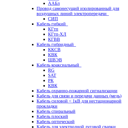
ААБл
Провод самонесущий изолированный для
воздушных линий электропередачи
СИП
Кабель гибкий
КГтп
КГтп-ХЛ
КГВВ
Кабель гибридный
ККСВ
КВК
ШВЭВ
Кабель коаксиальный
RG
SAT
РК
КВК
Кабель охранно-пожарной сигнализации
Кабель для связи и передачи данных (медь)
Кабель силовой < 1кВ для нестационарной
прокладки
Кабель спиральный
Кабель плоский
Кабель оптический
Кабель для электродной дуговой сварки