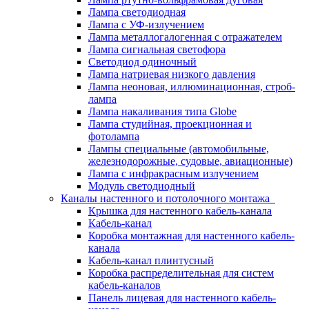
Лампа светодиодная
Лампа с УФ-излучением
Лампа металлогалогенная с отражателем
Лампа сигнальная светофора
Светодиод одиночный
Лампа натриевая низкого давления
Лампа неоновая, иллюминационная, строб-
лампа
Лампа накаливания типа Globe
Лампа студийная, проекционная и
фотолампа
Лампы специальные (автомобильные,
железнодорожные, судовые, авиационные)
Лампа с инфракрасным излучением
Модуль светодиодный
Каналы настенного и потолочного монтажа
Крышка для настенного кабель-канала
Кабель-канал
Коробка монтажная для настенного кабель-
канала
Кабель-канал плинтусный
Коробка распределительная для систем
кабель-каналов
Панель лицевая для настенного кабель-