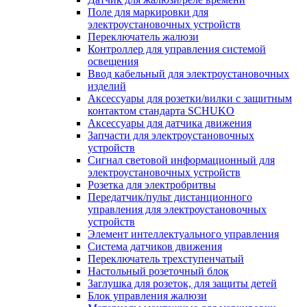
Поле для маркировки для
электроустановочных устройств
Переключатель жалюзи
Контроллер для управления системой
освещения
Ввод кабельный для электроустановочных
изделий
Аксессуары для розетки/вилки с защитным
контактом стандарта SCHUKO
Аксессуары для датчика движения
Запчасти для электроустановочных
устройств
Сигнал световой информационный для
электроустановочных устройств
Розетка для электробритвы
Передатчик/пульт дистанционного
управления для электроустановочных
устройств
Элемент интеллектуального управления
Система датчиков движения
Переключатель трехступенчатый
Настольный розеточный блок
Заглушка для розеток, для защиты детей
Блок управления жалюзи