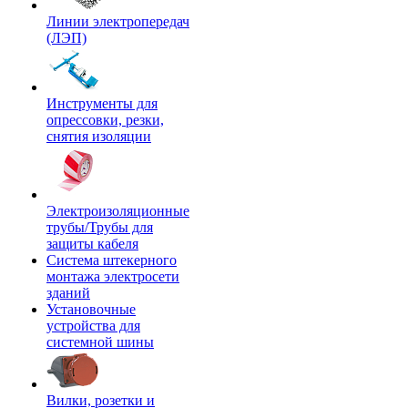
Линии электропередач
(ЛЭП)
Инструменты для
опрессовки, резки,
снятия изоляции
Электроизоляционные
трубы/Трубы для
защиты кабеля
Система штекерного
монтажа электросети
зданий
Установочные
устройства для
системной шины
Вилки, розетки и