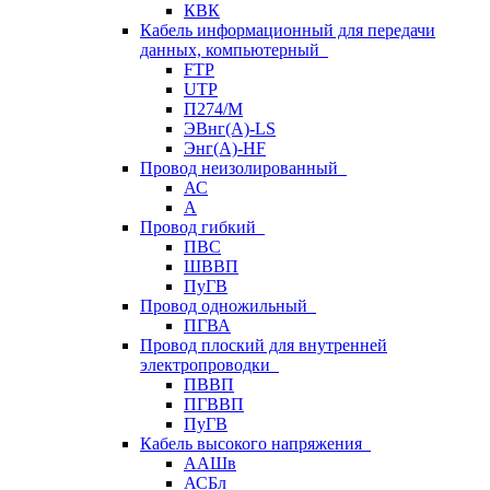
КВК
Кабель информационный для передачи
данных, компьютерный
FTP
UTP
П274/М
ЭВнг(А)-LS
Энг(А)-HF
Провод неизолированный
АС
А
Провод гибкий
ПВС
ШВВП
ПуГВ
Провод одножильный
ПГВА
Провод плоский для внутренней
электропроводки
ПВВП
ПГВВП
ПуГВ
Кабель высокого напряжения
ААШв
АСБл