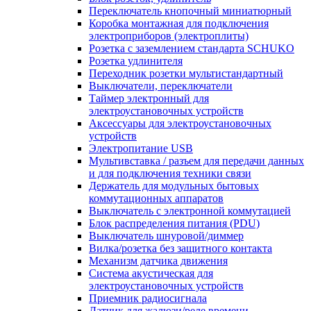
Переключатель кнопочный миниатюрный
Коробка монтажная для подключения
электроприборов (электроплиты)
Розетка с заземлением стандарта SCHUKO
Розетка удлинителя
Переходник розетки мультистандартный
Выключатели, переключатели
Таймер электронный для
электроустановочных устройств
Аксессуары для электроустановочных
устройств
Электропитание USB
Мультивставка / разъем для передачи данных
и для подключения техники связи
Держатель для модульных бытовых
коммутационных аппаратов
Выключатель с электронной коммутацией
Блок распределения питания (PDU)
Выключатель шнуровой/диммер
Вилка/розетка без защитного контакта
Механизм датчика движения
Система акустическая для
электроустановочных устройств
Приемник радиосигнала
Датчик для жалюзи/реле времени