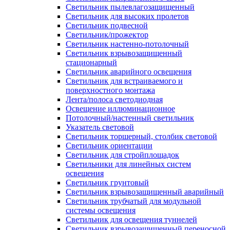
Светильник пылевлагозащищенный
Светильник для высоких пролетов
Светильник подвесной
Светильник/прожектор
Светильник настенно-потолочный
Светильник взрывозащищенный
стационарный
Светильник аварийного освещения
Светильник для встраиваемого и
поверхностного монтажа
Лента/полоса светодиодная
Освещение иллюминационное
Потолочный/настенный светильник
Указатель световой
Светильник торшерный, столбик световой
Светильник ориентации
Светильник для стройплощадок
Светильники для линейных систем
освещения
Светильник грунтовый
Светильник взрывозащищенный аварийный
Светильник трубчатый для модульной
системы освещения
Светильник для освещения туннелей
Светильник взрывозащищенный переносной