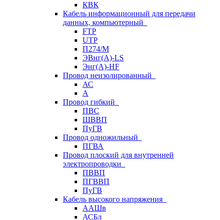
КВК
Кабель информационный для передачи
данных, компьютерный
FTP
UTP
П274/М
ЭВнг(А)-LS
Энг(А)-HF
Провод неизолированный
АС
А
Провод гибкий
ПВС
ШВВП
ПуГВ
Провод одножильный
ПГВА
Провод плоский для внутренней
электропроводки
ПВВП
ПГВВП
ПуГВ
Кабель высокого напряжения
ААШв
АСБл