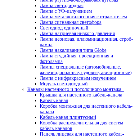
Лампа светодиодная
Лампа с УФ-излучением
Лампа металлогалогенная с отражателем
Лампа сигнальная светофора
Светодиод одиночный
Лампа натриевая низкого давления
Лампа неоновая, иллюминационная, строб-
лампа
Лампа накаливания типа Globe
Лампа студийная, проекционная и
фотолампа
Лампы специальные (автомобильные,
железнодорожные, судовые, авиационные)
Лампа с инфракрасным излучением
Модуль светодиодный
Каналы настенного и потолочного монтажа
Крышка для настенного кабель-канала
Кабель-канал
Коробка монтажная для настенного кабель-
канала
Кабель-канал плинтусный
Коробка распределительная для систем
кабель-каналов
Панель лицевая для настенного кабель-