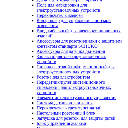
Поле для маркировки для
электроустановочных устройств
Переключатель жалюзи
Контроллер для управления системой
освещения
Ввод кабельный для электроустановочных
изделий
Аксессуары для розетки/вилки с защитным
контактом стандарта SCHUKO
Аксессуары для датчика движения
Запчасти для электроустановочных
устройств
Сигнал световой информационный для
электроустановочных устройств
Розетка для электробритвы
Передатчик/пульт дистанционного
управления для электроустановочных
устройств
Элемент интеллектуального управления
Система датчиков движения
Переключатель трехступенчатый
Настольный розеточный блок
Заглушка для розеток, для защиты детей
Блок управления жалюзи