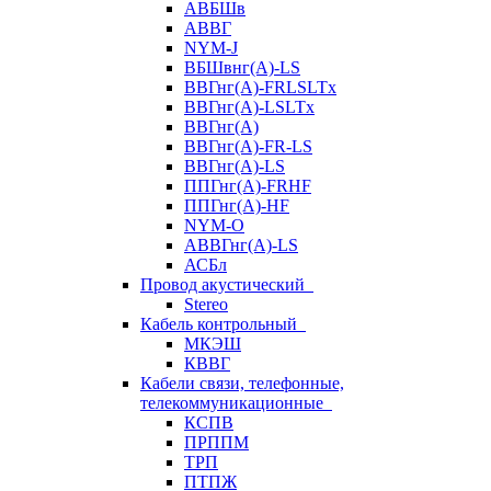
АВБШв
АВВГ
NYM-J
ВБШвнг(А)-LS
ВВГнг(A)-FRLSLTx
ВВГнг(A)-LSLTx
ВВГнг(А)
ВВГнг(А)-FR-LS
ВВГнг(А)-LS
ППГнг(А)-FRHF
ППГнг(А)-HF
NYM-O
АВВГнг(А)-LS
АСБл
Провод акустический
Stereo
Кабель контрольный
МКЭШ
КВВГ
Кабели связи, телефонные,
телекоммуникационные
КСПВ
ПРППМ
ТРП
ПТПЖ