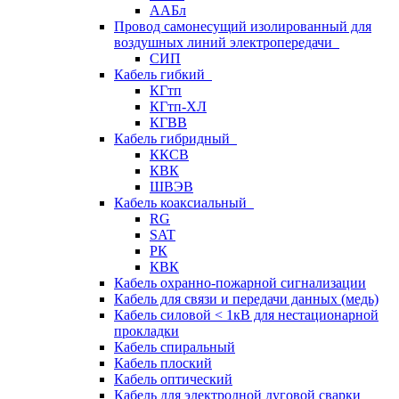
ААБл
Провод самонесущий изолированный для
воздушных линий электропередачи
СИП
Кабель гибкий
КГтп
КГтп-ХЛ
КГВВ
Кабель гибридный
ККСВ
КВК
ШВЭВ
Кабель коаксиальный
RG
SAT
РК
КВК
Кабель охранно-пожарной сигнализации
Кабель для связи и передачи данных (медь)
Кабель силовой < 1кВ для нестационарной
прокладки
Кабель спиральный
Кабель плоский
Кабель оптический
Кабель для электродной дуговой сварки