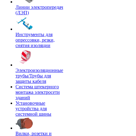
Линии электропередач
(ЛЭП)
Инструменты для
опрессовки, резки,
снятия изоляции
Электроизоляционные
трубы/Трубы для
защиты кабеля
Система штекерного
монтажа электросети
зданий
Установочные
устройства для
системной шины
Вилки, розетки и