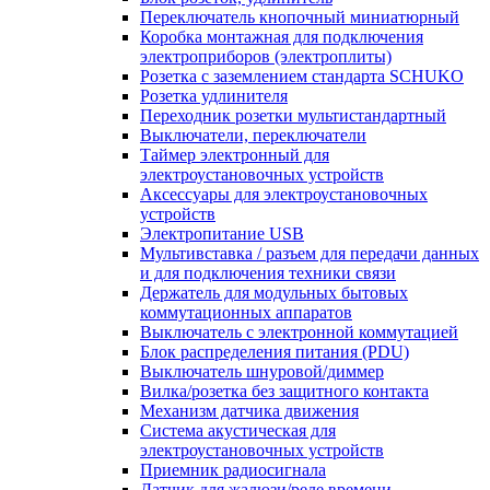
Переключатель кнопочный миниатюрный
Коробка монтажная для подключения
электроприборов (электроплиты)
Розетка с заземлением стандарта SCHUKO
Розетка удлинителя
Переходник розетки мультистандартный
Выключатели, переключатели
Таймер электронный для
электроустановочных устройств
Аксессуары для электроустановочных
устройств
Электропитание USB
Мультивставка / разъем для передачи данных
и для подключения техники связи
Держатель для модульных бытовых
коммутационных аппаратов
Выключатель с электронной коммутацией
Блок распределения питания (PDU)
Выключатель шнуровой/диммер
Вилка/розетка без защитного контакта
Механизм датчика движения
Система акустическая для
электроустановочных устройств
Приемник радиосигнала
Датчик для жалюзи/реле времени