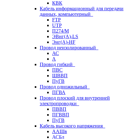
КВК
Кабель информационный для передачи
данных, компьютерный
FTP
UTP
П274/М
ЭВнг(А)-LS
Энг(А)-HF
Провод неизолированный
АС
А
Провод гибкий
ПВС
ШВВП
ПуГВ
Провод одножильный
ПГВА
Провод плоский для внутренней
электропроводки
ПВВП
ПГВВП
ПуГВ
Кабель высокого напряжения
ААШв
АСБл