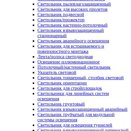
Светильник пылевлагозащищенный
Светильник для высоких пролетов
Светильник подвесной
Светильник/прожектор
Светильник настенно-потолочный
Светильник взрывозащищенный
стационарный
Светильник аварийного освещения
Светильник для встраиваемого и
поверхностного монтажа
Лента/полоса светодиодная
Освещение иллюминационное
Потолочный/настенный светильник
Указатель световой
Светильник торшерный, столбик световой
Светильник ориентации
Светильник для стройплощадок
Светильники для линейных систем
освещения
Светильник грунтовый
Светильник взрывозащищенный аварийный
Светильник трубчатый для модульной
системы освещения
Светильник для освещения туннелей
Светильник взрывозащищенный переносной