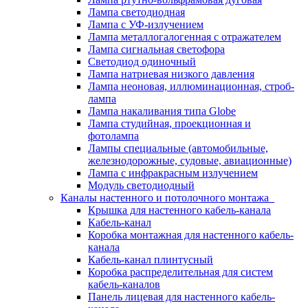
Лампа светодиодная
Лампа с УФ-излучением
Лампа металлогалогенная с отражателем
Лампа сигнальная светофора
Светодиод одиночный
Лампа натриевая низкого давления
Лампа неоновая, иллюминационная, строб-
лампа
Лампа накаливания типа Globe
Лампа студийная, проекционная и
фотолампа
Лампы специальные (автомобильные,
железнодорожные, судовые, авиационные)
Лампа с инфракрасным излучением
Модуль светодиодный
Каналы настенного и потолочного монтажа
Крышка для настенного кабель-канала
Кабель-канал
Коробка монтажная для настенного кабель-
канала
Кабель-канал плинтусный
Коробка распределительная для систем
кабель-каналов
Панель лицевая для настенного кабель-