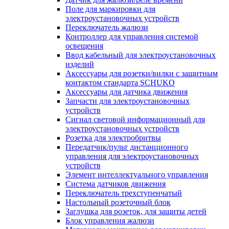
Поле для маркировки для
электроустановочных устройств
Переключатель жалюзи
Контроллер для управления системой
освещения
Ввод кабельный для электроустановочных
изделий
Аксессуары для розетки/вилки с защитным
контактом стандарта SCHUKO
Аксессуары для датчика движения
Запчасти для электроустановочных
устройств
Сигнал световой информационный для
электроустановочных устройств
Розетка для электробритвы
Передатчик/пульт дистанционного
управления для электроустановочных
устройств
Элемент интеллектуального управления
Система датчиков движения
Переключатель трехступенчатый
Настольный розеточный блок
Заглушка для розеток, для защиты детей
Блок управления жалюзи