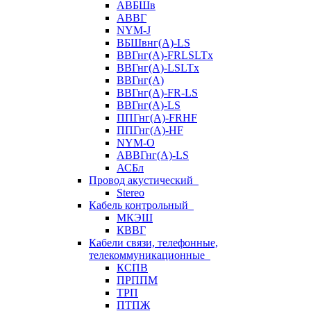
АВБШв
АВВГ
NYM-J
ВБШвнг(А)-LS
ВВГнг(A)-FRLSLTx
ВВГнг(A)-LSLTx
ВВГнг(А)
ВВГнг(А)-FR-LS
ВВГнг(А)-LS
ППГнг(А)-FRHF
ППГнг(А)-HF
NYM-O
АВВГнг(А)-LS
АСБл
Провод акустический
Stereo
Кабель контрольный
МКЭШ
КВВГ
Кабели связи, телефонные,
телекоммуникационные
КСПВ
ПРППМ
ТРП
ПТПЖ