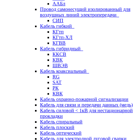
ААБл
Провод самонесущий изолированный для
воздушных линий электропередачи
СИП
Кабель гибкий
КГтп
КГтп-ХЛ
КГВВ
Кабель гибридный
ККСВ
КВК
ШВЭВ
Кабель коаксиальный
RG
SAT
РК
КВК
Кабель охранно-пожарной сигнализации
Кабель для связи и передачи данных (медь)
Кабель силовой < 1кВ для нестационарной
прокладки
Кабель спиральный
Кабель плоский
Кабель оптический
Кабель для электродной дуговой сварки