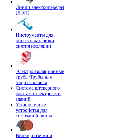
Линии электропередач
(ЛЭП)
Инструменты для
опрессовки, резки,
снятия изоляции
Электроизоляционные
трубы/Трубы для
защиты кабеля
Система штекерного
монтажа электросети
зданий
Установочные
устройства для
системной шины
Вилки, розетки и