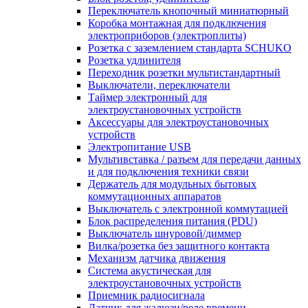
Переключатель кнопочный миниатюрный
Коробка монтажная для подключения
электроприборов (электроплиты)
Розетка с заземлением стандарта SCHUKO
Розетка удлинителя
Переходник розетки мультистандартный
Выключатели, переключатели
Таймер электронный для
электроустановочных устройств
Аксессуары для электроустановочных
устройств
Электропитание USB
Мультивставка / разъем для передачи данных
и для подключения техники связи
Держатель для модульных бытовых
коммутационных аппаратов
Выключатель с электронной коммутацией
Блок распределения питания (PDU)
Выключатель шнуровой/диммер
Вилка/розетка без защитного контакта
Механизм датчика движения
Система акустическая для
электроустановочных устройств
Приемник радиосигнала
Датчик для жалюзи/реле времени