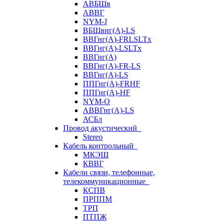
АВБШв
АВВГ
NYM-J
ВБШвнг(А)-LS
ВВГнг(A)-FRLSLTx
ВВГнг(A)-LSLTx
ВВГнг(А)
ВВГнг(А)-FR-LS
ВВГнг(А)-LS
ППГнг(А)-FRHF
ППГнг(А)-HF
NYM-O
АВВГнг(А)-LS
АСБл
Провод акустический
Stereo
Кабель контрольный
МКЭШ
КВВГ
Кабели связи, телефонные,
телекоммуникационные
КСПВ
ПРППМ
ТРП
ПТПЖ