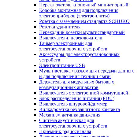
Переключатель кнопочный миниатюрный
Коробка монтажная для подключения
электроприборов (электроплиты)
Розетка с заземлением стандарта SCHUKO
Розетка удлинителя
Переходник розетки мультистандартный
Выключатели, переключатели
Таймер электронный для
электроустановочных устройств
Аксессуары для электроустановочных
устройств
Электропитание USB
Мультивставка / разъем для передачи данных
и для подключения техники связи
Держатель для модульных бытовых
коммутационных аппаратов
Выключатель с электронной коммутацией
Блок распределения питания (PDU)
Выключатель шнуровой/диммер
Вилка/розетка без защитного контакта
Механизм датчика движения
Система акустическая для
электроустановочных устройств
Приемник радиосигнала
Датчик для жалюзи/реле времени