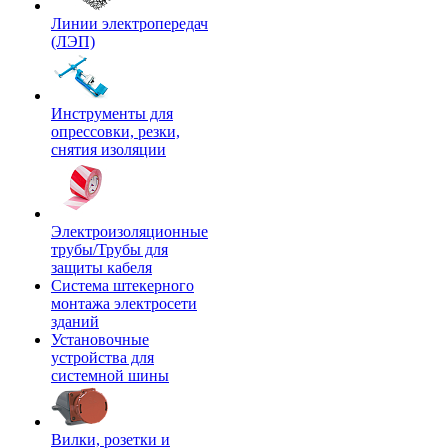
Линии электропередач
(ЛЭП)
Инструменты для
опрессовки, резки,
снятия изоляции
Электроизоляционные
трубы/Трубы для
защиты кабеля
Система штекерного
монтажа электросети
зданий
Установочные
устройства для
системной шины
Вилки, розетки и