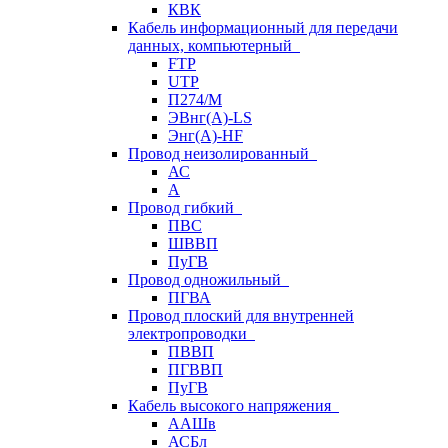
КВК
Кабель информационный для передачи
данных, компьютерный
FTP
UTP
П274/М
ЭВнг(А)-LS
Энг(А)-HF
Провод неизолированный
АС
А
Провод гибкий
ПВС
ШВВП
ПуГВ
Провод одножильный
ПГВА
Провод плоский для внутренней
электропроводки
ПВВП
ПГВВП
ПуГВ
Кабель высокого напряжения
ААШв
АСБл