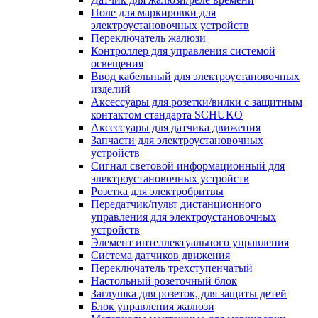
Поле для маркировки для
электроустановочных устройств
Переключатель жалюзи
Контроллер для управления системой
освещения
Ввод кабельный для электроустановочных
изделий
Аксессуары для розетки/вилки с защитным
контактом стандарта SCHUKO
Аксессуары для датчика движения
Запчасти для электроустановочных
устройств
Сигнал световой информационный для
электроустановочных устройств
Розетка для электробритвы
Передатчик/пульт дистанционного
управления для электроустановочных
устройств
Элемент интеллектуального управления
Система датчиков движения
Переключатель трехступенчатый
Настольный розеточный блок
Заглушка для розеток, для защиты детей
Блок управления жалюзи