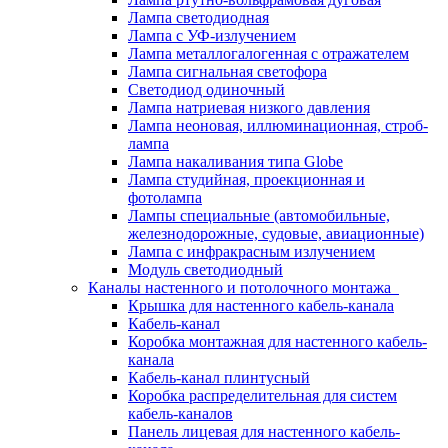
Лампа светодиодная
Лампа с УФ-излучением
Лампа металлогалогенная с отражателем
Лампа сигнальная светофора
Светодиод одиночный
Лампа натриевая низкого давления
Лампа неоновая, иллюминационная, строб-
лампа
Лампа накаливания типа Globe
Лампа студийная, проекционная и
фотолампа
Лампы специальные (автомобильные,
железнодорожные, судовые, авиационные)
Лампа с инфракрасным излучением
Модуль светодиодный
Каналы настенного и потолочного монтажа
Крышка для настенного кабель-канала
Кабель-канал
Коробка монтажная для настенного кабель-
канала
Кабель-канал плинтусный
Коробка распределительная для систем
кабель-каналов
Панель лицевая для настенного кабель-