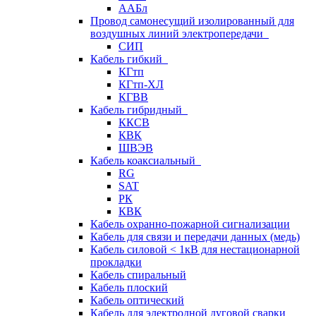
ААБл
Провод самонесущий изолированный для
воздушных линий электропередачи
СИП
Кабель гибкий
КГтп
КГтп-ХЛ
КГВВ
Кабель гибридный
ККСВ
КВК
ШВЭВ
Кабель коаксиальный
RG
SAT
РК
КВК
Кабель охранно-пожарной сигнализации
Кабель для связи и передачи данных (медь)
Кабель силовой < 1кВ для нестационарной
прокладки
Кабель спиральный
Кабель плоский
Кабель оптический
Кабель для электродной дуговой сварки