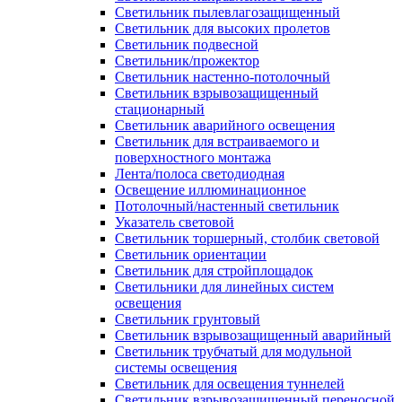
Светильник пылевлагозащищенный
Светильник для высоких пролетов
Светильник подвесной
Светильник/прожектор
Светильник настенно-потолочный
Светильник взрывозащищенный
стационарный
Светильник аварийного освещения
Светильник для встраиваемого и
поверхностного монтажа
Лента/полоса светодиодная
Освещение иллюминационное
Потолочный/настенный светильник
Указатель световой
Светильник торшерный, столбик световой
Светильник ориентации
Светильник для стройплощадок
Светильники для линейных систем
освещения
Светильник грунтовый
Светильник взрывозащищенный аварийный
Светильник трубчатый для модульной
системы освещения
Светильник для освещения туннелей
Светильник взрывозащищенный переносной