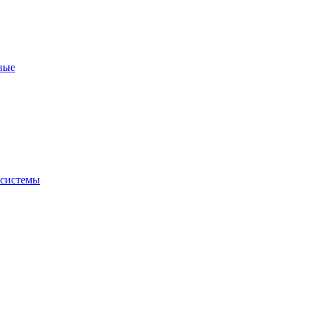
ные
 системы