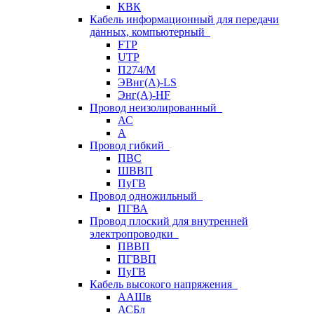
КВК
Кабель информационный для передачи
данных, компьютерный
FTP
UTP
П274/М
ЭВнг(А)-LS
Энг(А)-HF
Провод неизолированный
АС
А
Провод гибкий
ПВС
ШВВП
ПуГВ
Провод одножильный
ПГВА
Провод плоский для внутренней
электропроводки
ПВВП
ПГВВП
ПуГВ
Кабель высокого напряжения
ААШв
АСБл