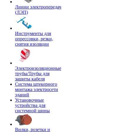
Линии электропередач
(ЛЭП)
Инструменты для
опрессовки, резки,
снятия изоляции
Электроизоляционные
трубы/Трубы для
защиты кабеля
Система штекерного
монтажа электросети
зданий
Установочные
устройства для
системной шины
Вилки, розетки и