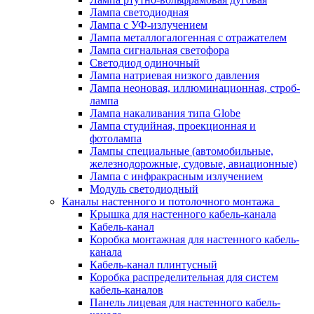
Лампа светодиодная
Лампа с УФ-излучением
Лампа металлогалогенная с отражателем
Лампа сигнальная светофора
Светодиод одиночный
Лампа натриевая низкого давления
Лампа неоновая, иллюминационная, строб-
лампа
Лампа накаливания типа Globe
Лампа студийная, проекционная и
фотолампа
Лампы специальные (автомобильные,
железнодорожные, судовые, авиационные)
Лампа с инфракрасным излучением
Модуль светодиодный
Каналы настенного и потолочного монтажа
Крышка для настенного кабель-канала
Кабель-канал
Коробка монтажная для настенного кабель-
канала
Кабель-канал плинтусный
Коробка распределительная для систем
кабель-каналов
Панель лицевая для настенного кабель-