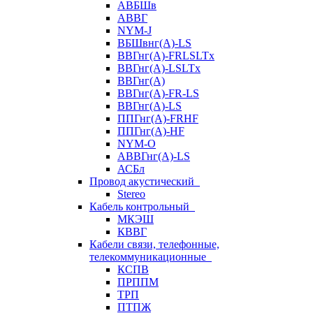
АВБШв
АВВГ
NYM-J
ВБШвнг(А)-LS
ВВГнг(A)-FRLSLTx
ВВГнг(A)-LSLTx
ВВГнг(А)
ВВГнг(А)-FR-LS
ВВГнг(А)-LS
ППГнг(А)-FRHF
ППГнг(А)-HF
NYM-O
АВВГнг(А)-LS
АСБл
Провод акустический
Stereo
Кабель контрольный
МКЭШ
КВВГ
Кабели связи, телефонные,
телекоммуникационные
КСПВ
ПРППМ
ТРП
ПТПЖ