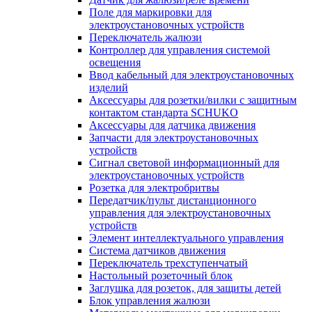
Поле для маркировки для
электроустановочных устройств
Переключатель жалюзи
Контроллер для управления системой
освещения
Ввод кабельный для электроустановочных
изделий
Аксессуары для розетки/вилки с защитным
контактом стандарта SCHUKO
Аксессуары для датчика движения
Запчасти для электроустановочных
устройств
Сигнал световой информационный для
электроустановочных устройств
Розетка для электробритвы
Передатчик/пульт дистанционного
управления для электроустановочных
устройств
Элемент интеллектуального управления
Система датчиков движения
Переключатель трехступенчатый
Настольный розеточный блок
Заглушка для розеток, для защиты детей
Блок управления жалюзи