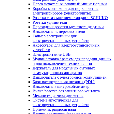
Переключатель кнопочный миниатюрный
Коробка монтажная для подключения
электроприборов (электроплиты)
Розетка с заземлением стандарта SCHUKO
Розетка удлинителя
Переходник розетки мультистандартный
Выключатели, переключатели
Таймер электронный для
электроустановочных устройств
Аксессуары для электроустановочных
устройств
Электропитание USB
Мультивставка / разъем для передачи данных
и для подключения техники связи
Держатель для модульных бытовых
коммутационных аппаратов
Выключатель с электронной коммутацией
Блок распределения питания (PDU)
Выключатель шнуровой/диммер
Вилка/розетка без защитного контакта
Механизм датчика движения
Система акустическая для
электроустановочных устройств
Приемник радиосигнала
Датчик для жалюзи/реле времени