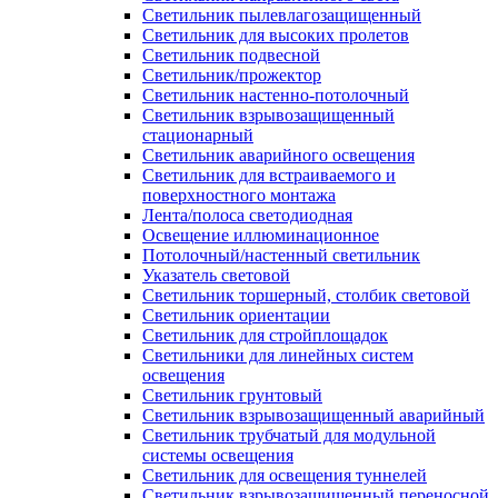
Светильник пылевлагозащищенный
Светильник для высоких пролетов
Светильник подвесной
Светильник/прожектор
Светильник настенно-потолочный
Светильник взрывозащищенный
стационарный
Светильник аварийного освещения
Светильник для встраиваемого и
поверхностного монтажа
Лента/полоса светодиодная
Освещение иллюминационное
Потолочный/настенный светильник
Указатель световой
Светильник торшерный, столбик световой
Светильник ориентации
Светильник для стройплощадок
Светильники для линейных систем
освещения
Светильник грунтовый
Светильник взрывозащищенный аварийный
Светильник трубчатый для модульной
системы освещения
Светильник для освещения туннелей
Светильник взрывозащищенный переносной