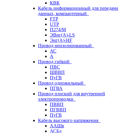
КВК
Кабель информационный для передачи
данных, компьютерный
FTP
UTP
П274/М
ЭВнг(А)-LS
Энг(А)-HF
Провод неизолированный
АС
А
Провод гибкий
ПВС
ШВВП
ПуГВ
Провод одножильный
ПГВА
Провод плоский для внутренней
электропроводки
ПВВП
ПГВВП
ПуГВ
Кабель высокого напряжения
ААШв
АСБл