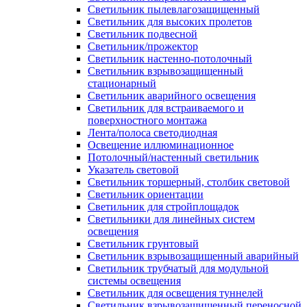
Светильник пылевлагозащищенный
Светильник для высоких пролетов
Светильник подвесной
Светильник/прожектор
Светильник настенно-потолочный
Светильник взрывозащищенный
стационарный
Светильник аварийного освещения
Светильник для встраиваемого и
поверхностного монтажа
Лента/полоса светодиодная
Освещение иллюминационное
Потолочный/настенный светильник
Указатель световой
Светильник торшерный, столбик световой
Светильник ориентации
Светильник для стройплощадок
Светильники для линейных систем
освещения
Светильник грунтовый
Светильник взрывозащищенный аварийный
Светильник трубчатый для модульной
системы освещения
Светильник для освещения туннелей
Светильник взрывозащищенный переносной