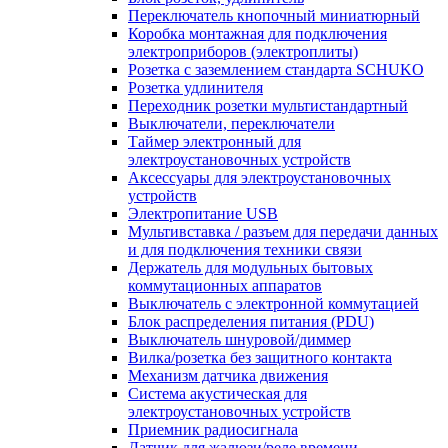
Переключатель кнопочный миниатюрный
Коробка монтажная для подключения
электроприборов (электроплиты)
Розетка с заземлением стандарта SCHUKO
Розетка удлинителя
Переходник розетки мультистандартный
Выключатели, переключатели
Таймер электронный для
электроустановочных устройств
Аксессуары для электроустановочных
устройств
Электропитание USB
Мультивставка / разъем для передачи данных
и для подключения техники связи
Держатель для модульных бытовых
коммутационных аппаратов
Выключатель с электронной коммутацией
Блок распределения питания (PDU)
Выключатель шнуровой/диммер
Вилка/розетка без защитного контакта
Механизм датчика движения
Система акустическая для
электроустановочных устройств
Приемник радиосигнала
Датчик для жалюзи/реле времени