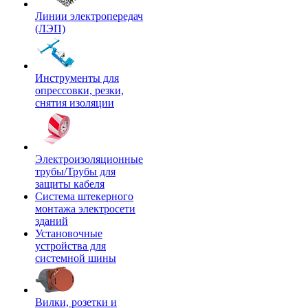
Линии электропередач
(ЛЭП)
Инструменты для
опрессовки, резки,
снятия изоляции
Электроизоляционные
трубы/Трубы для
защиты кабеля
Система штекерного
монтажа электросети
зданий
Установочные
устройства для
системной шины
Вилки, розетки и