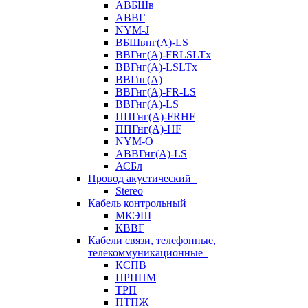
АВБШв
АВВГ
NYM-J
ВБШвнг(А)-LS
ВВГнг(A)-FRLSLTx
ВВГнг(A)-LSLTx
ВВГнг(А)
ВВГнг(А)-FR-LS
ВВГнг(А)-LS
ППГнг(А)-FRHF
ППГнг(А)-HF
NYM-O
АВВГнг(А)-LS
АСБл
Провод акустический
Stereo
Кабель контрольный
МКЭШ
КВВГ
Кабели связи, телефонные,
телекоммуникационные
КСПВ
ПРППМ
ТРП
ПТПЖ