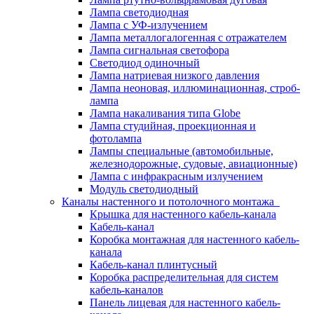
Лампа светодиодная
Лампа с УФ-излучением
Лампа металлогалогенная с отражателем
Лампа сигнальная светофора
Светодиод одиночный
Лампа натриевая низкого давления
Лампа неоновая, иллюминационная, строб-
лампа
Лампа накаливания типа Globe
Лампа студийная, проекционная и
фотолампа
Лампы специальные (автомобильные,
железнодорожные, судовые, авиационные)
Лампа с инфракрасным излучением
Модуль светодиодный
Каналы настенного и потолочного монтажа
Крышка для настенного кабель-канала
Кабель-канал
Коробка монтажная для настенного кабель-
канала
Кабель-канал плинтусный
Коробка распределительная для систем
кабель-каналов
Панель лицевая для настенного кабель-