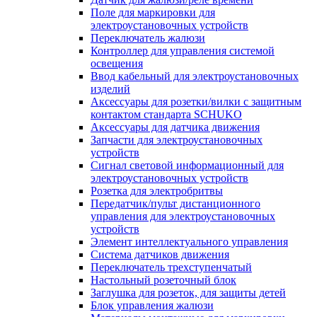
Поле для маркировки для
электроустановочных устройств
Переключатель жалюзи
Контроллер для управления системой
освещения
Ввод кабельный для электроустановочных
изделий
Аксессуары для розетки/вилки с защитным
контактом стандарта SCHUKO
Аксессуары для датчика движения
Запчасти для электроустановочных
устройств
Сигнал световой информационный для
электроустановочных устройств
Розетка для электробритвы
Передатчик/пульт дистанционного
управления для электроустановочных
устройств
Элемент интеллектуального управления
Система датчиков движения
Переключатель трехступенчатый
Настольный розеточный блок
Заглушка для розеток, для защиты детей
Блок управления жалюзи