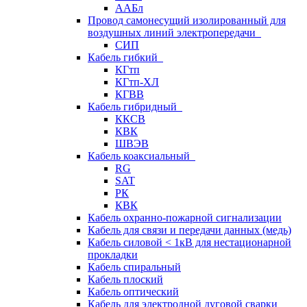
ААБл
Провод самонесущий изолированный для
воздушных линий электропередачи
СИП
Кабель гибкий
КГтп
КГтп-ХЛ
КГВВ
Кабель гибридный
ККСВ
КВК
ШВЭВ
Кабель коаксиальный
RG
SAT
РК
КВК
Кабель охранно-пожарной сигнализации
Кабель для связи и передачи данных (медь)
Кабель силовой < 1кВ для нестационарной
прокладки
Кабель спиральный
Кабель плоский
Кабель оптический
Кабель для электродной дуговой сварки