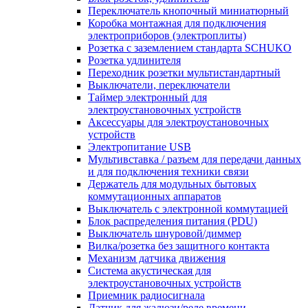
Переключатель кнопочный миниатюрный
Коробка монтажная для подключения
электроприборов (электроплиты)
Розетка с заземлением стандарта SCHUKO
Розетка удлинителя
Переходник розетки мультистандартный
Выключатели, переключатели
Таймер электронный для
электроустановочных устройств
Аксессуары для электроустановочных
устройств
Электропитание USB
Мультивставка / разъем для передачи данных
и для подключения техники связи
Держатель для модульных бытовых
коммутационных аппаратов
Выключатель с электронной коммутацией
Блок распределения питания (PDU)
Выключатель шнуровой/диммер
Вилка/розетка без защитного контакта
Механизм датчика движения
Система акустическая для
электроустановочных устройств
Приемник радиосигнала
Датчик для жалюзи/реле времени