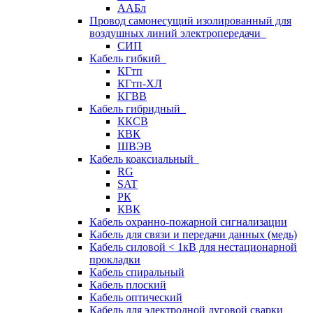
ААБл
Провод самонесущий изолированный для
воздушных линий электропередачи
СИП
Кабель гибкий
КГтп
КГтп-ХЛ
КГВВ
Кабель гибридный
ККСВ
КВК
ШВЭВ
Кабель коаксиальный
RG
SAT
РК
КВК
Кабель охранно-пожарной сигнализации
Кабель для связи и передачи данных (медь)
Кабель силовой < 1кВ для нестационарной
прокладки
Кабель спиральный
Кабель плоский
Кабель оптический
Кабель для электродной дуговой сварки