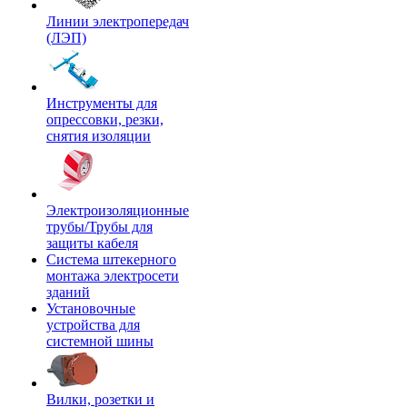
Линии электропередач
(ЛЭП)
Инструменты для
опрессовки, резки,
снятия изоляции
Электроизоляционные
трубы/Трубы для
защиты кабеля
Система штекерного
монтажа электросети
зданий
Установочные
устройства для
системной шины
Вилки, розетки и