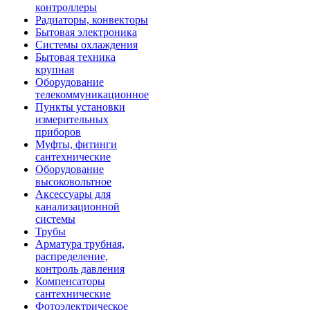
контроллеры
Радиаторы, конвекторы
Бытовая электроника
Системы охлаждения
Бытовая техника
крупная
Оборудование
телекоммуникационное
Пункты установки
измерительных
приборов
Муфты, фитинги
сантехнические
Оборудование
высоковольтное
Аксессуары для
канализационной
системы
Трубы
Арматура трубная,
распределение,
контроль давления
Компенсаторы
сантехнические
Фотоэлектрическое