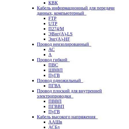
КВК
Кабель информационный для передачи
данных, компьютерный
FTP
UTP
П274/М
ЭВнг(А)-LS
Энг(А)-HF
Провод неизолированный
АС
А
Провод гибкий
ПВС
ШВВП
ПуГВ
Провод одножильный
ПГВА
Провод плоский для внутренней
электропроводки
ПВВП
ПГВВП
ПуГВ
Кабель высокого напряжения
ААШв
АСБл