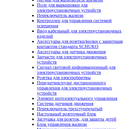
Поле для маркировки для
электроустановочных устройств
Переключатель жалюзи
Контроллер для управления системой
освещения
Ввод кабельный для электроустановочных
изделий
Аксессуары для розетки/вилки с защитным
контактом стандарта SCHUKO
Аксессуары для датчика движения
Запчасти для электроустановочных
устройств
Сигнал световой информационный для
электроустановочных устройств
Розетка для электробритвы
Передатчик/пульт дистанционного
управления для электроустановочных
устройств
Элемент интеллектуального управления
Система датчиков движения
Переключатель трехступенчатый
Настольный розеточный блок
Заглушка для розеток, для защиты детей
Блок управления жалюзи