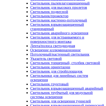
Светильник пылевлагозащищенный
Светильник для высоких пролетов
Светильник подвесной
Светильник/прожектор
Светильник настенно-потолочный
Светильник взрывозащищенный
стационарный
Светильник аварийного освещения
Светильник для встраиваемого и
поверхностного монтажа
Лента/полоса светодиодная
Освещение иллюминационное
Потолочный/настенный светильник
Указатель световой
Светильник торшерный, столбик световой
Светильник ориентации
Светильник для стройплощадок
Светильники для линейных систем
освещения
Светильник грунтовый
Светильник взрывозащищенный аварийный
Светильник трубчатый для модульной
системы освещения
Светильник для освещения туннелей
Светильник взрывозащищенный переносной