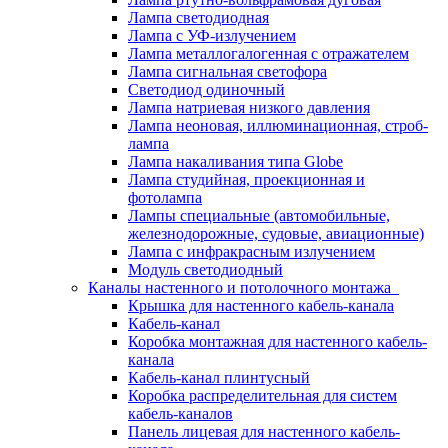
Лампа светодиодная
Лампа с УФ-излучением
Лампа металлогалогенная с отражателем
Лампа сигнальная светофора
Светодиод одиночный
Лампа натриевая низкого давления
Лампа неоновая, иллюминационная, строб-
лампа
Лампа накаливания типа Globe
Лампа студийная, проекционная и
фотолампа
Лампы специальные (автомобильные,
железнодорожные, судовые, авиационные)
Лампа с инфракрасным излучением
Модуль светодиодный
Каналы настенного и потолочного монтажа
Крышка для настенного кабель-канала
Кабель-канал
Коробка монтажная для настенного кабель-
канала
Кабель-канал плинтусный
Коробка распределительная для систем
кабель-каналов
Панель лицевая для настенного кабель-