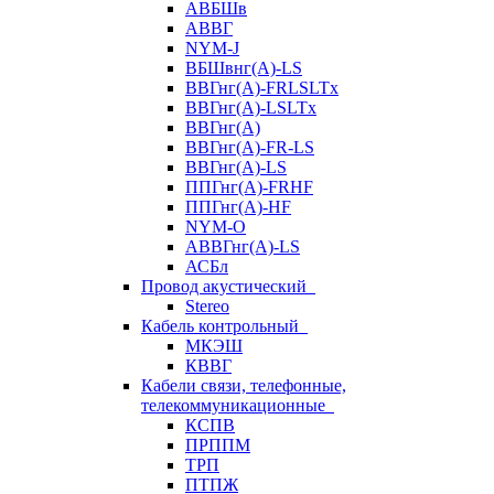
АВБШв
АВВГ
NYM-J
ВБШвнг(А)-LS
ВВГнг(A)-FRLSLTx
ВВГнг(A)-LSLTx
ВВГнг(А)
ВВГнг(А)-FR-LS
ВВГнг(А)-LS
ППГнг(А)-FRHF
ППГнг(А)-HF
NYM-O
АВВГнг(А)-LS
АСБл
Провод акустический
Stereo
Кабель контрольный
МКЭШ
КВВГ
Кабели связи, телефонные,
телекоммуникационные
КСПВ
ПРППМ
ТРП
ПТПЖ