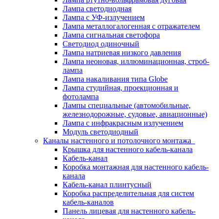
Лампа светодиодная
Лампа с УФ-излучением
Лампа металлогалогенная с отражателем
Лампа сигнальная светофора
Светодиод одиночный
Лампа натриевая низкого давления
Лампа неоновая, иллюминационная, строб-
лампа
Лампа накаливания типа Globe
Лампа студийная, проекционная и
фотолампа
Лампы специальные (автомобильные,
железнодорожные, судовые, авиационные)
Лампа с инфракрасным излучением
Модуль светодиодный
Каналы настенного и потолочного монтажа
Крышка для настенного кабель-канала
Кабель-канал
Коробка монтажная для настенного кабель-
канала
Кабель-канал плинтусный
Коробка распределительная для систем
кабель-каналов
Панель лицевая для настенного кабель-