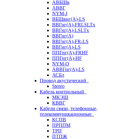
АВБШв
АВВГ
NYM-J
ВБШвнг(А)-LS
ВВГнг(A)-FRLSLTx
ВВГнг(A)-LSLTx
ВВГнг(А)
ВВГнг(А)-FR-LS
ВВГнг(А)-LS
ППГнг(А)-FRHF
ППГнг(А)-HF
NYM-O
АВВГнг(А)-LS
АСБл
Провод акустический
Stereo
Кабель контрольный
МКЭШ
КВВГ
Кабели связи, телефонные,
телекоммуникационные
КСПВ
ПРППМ
ТРП
ПТПЖ