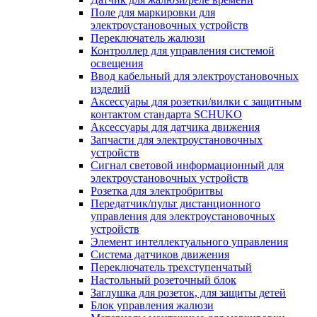
Поле для маркировки для
электроустановочных устройств
Переключатель жалюзи
Контроллер для управления системой
освещения
Ввод кабельный для электроустановочных
изделий
Аксессуары для розетки/вилки с защитным
контактом стандарта SCHUKO
Аксессуары для датчика движения
Запчасти для электроустановочных
устройств
Сигнал световой информационный для
электроустановочных устройств
Розетка для электробритвы
Передатчик/пульт дистанционного
управления для электроустановочных
устройств
Элемент интеллектуального управления
Система датчиков движения
Переключатель трехступенчатый
Настольный розеточный блок
Заглушка для розеток, для защиты детей
Блок управления жалюзи