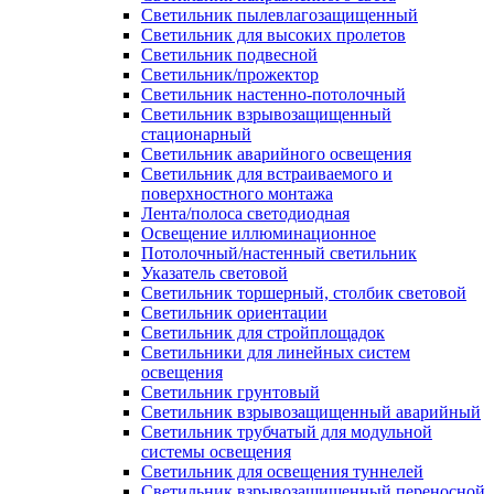
Светильник пылевлагозащищенный
Светильник для высоких пролетов
Светильник подвесной
Светильник/прожектор
Светильник настенно-потолочный
Светильник взрывозащищенный
стационарный
Светильник аварийного освещения
Светильник для встраиваемого и
поверхностного монтажа
Лента/полоса светодиодная
Освещение иллюминационное
Потолочный/настенный светильник
Указатель световой
Светильник торшерный, столбик световой
Светильник ориентации
Светильник для стройплощадок
Светильники для линейных систем
освещения
Светильник грунтовый
Светильник взрывозащищенный аварийный
Светильник трубчатый для модульной
системы освещения
Светильник для освещения туннелей
Светильник взрывозащищенный переносной