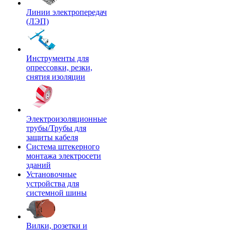
Линии электропередач
(ЛЭП)
Инструменты для
опрессовки, резки,
снятия изоляции
Электроизоляционные
трубы/Трубы для
защиты кабеля
Система штекерного
монтажа электросети
зданий
Установочные
устройства для
системной шины
Вилки, розетки и