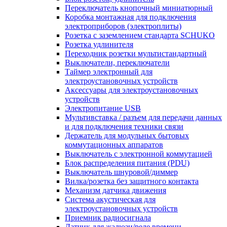
Переключатель кнопочный миниатюрный
Коробка монтажная для подключения
электроприборов (электроплиты)
Розетка с заземлением стандарта SCHUKO
Розетка удлинителя
Переходник розетки мультистандартный
Выключатели, переключатели
Таймер электронный для
электроустановочных устройств
Аксессуары для электроустановочных
устройств
Электропитание USB
Мультивставка / разъем для передачи данных
и для подключения техники связи
Держатель для модульных бытовых
коммутационных аппаратов
Выключатель с электронной коммутацией
Блок распределения питания (PDU)
Выключатель шнуровой/диммер
Вилка/розетка без защитного контакта
Механизм датчика движения
Система акустическая для
электроустановочных устройств
Приемник радиосигнала
Датчик для жалюзи/реле времени