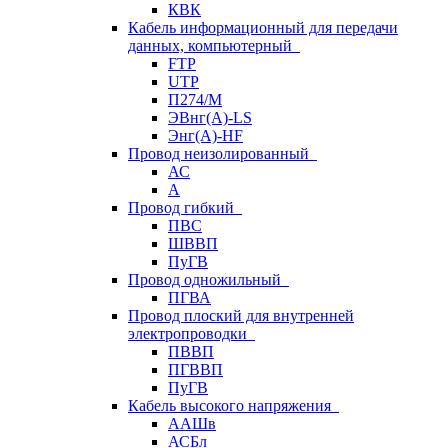
КВК
Кабель информационный для передачи
данных, компьютерный
FTP
UTP
П274/М
ЭВнг(А)-LS
Энг(А)-HF
Провод неизолированный
АС
А
Провод гибкий
ПВС
ШВВП
ПуГВ
Провод одножильный
ПГВА
Провод плоский для внутренней
электропроводки
ПВВП
ПГВВП
ПуГВ
Кабель высокого напряжения
ААШв
АСБл