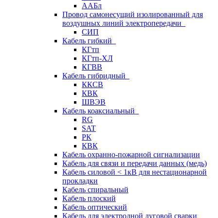
ААБл
Провод самонесущий изолированный для
воздушных линий электропередачи
СИП
Кабель гибкий
КГтп
КГтп-ХЛ
КГВВ
Кабель гибридный
ККСВ
КВК
ШВЭВ
Кабель коаксиальный
RG
SAT
РК
КВК
Кабель охранно-пожарной сигнализации
Кабель для связи и передачи данных (медь)
Кабель силовой < 1кВ для нестационарной
прокладки
Кабель спиральный
Кабель плоский
Кабель оптический
Кабель для электродной дуговой сварки