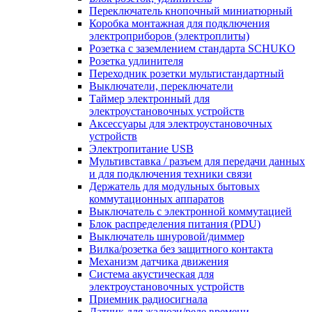
Переключатель кнопочный миниатюрный
Коробка монтажная для подключения
электроприборов (электроплиты)
Розетка с заземлением стандарта SCHUKO
Розетка удлинителя
Переходник розетки мультистандартный
Выключатели, переключатели
Таймер электронный для
электроустановочных устройств
Аксессуары для электроустановочных
устройств
Электропитание USB
Мультивставка / разъем для передачи данных
и для подключения техники связи
Держатель для модульных бытовых
коммутационных аппаратов
Выключатель с электронной коммутацией
Блок распределения питания (PDU)
Выключатель шнуровой/диммер
Вилка/розетка без защитного контакта
Механизм датчика движения
Система акустическая для
электроустановочных устройств
Приемник радиосигнала
Датчик для жалюзи/реле времени