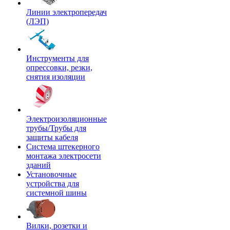
Линии электропередач
(ЛЭП)
Инструменты для
опрессовки, резки,
снятия изоляции
Электроизоляционные
трубы/Трубы для
защиты кабеля
Система штекерного
монтажа электросети
зданий
Установочные
устройства для
системной шины
Вилки, розетки и