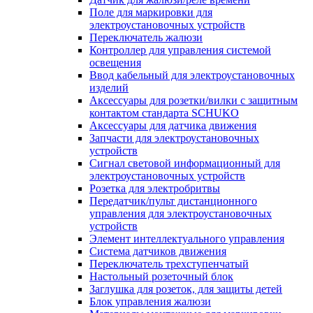
Поле для маркировки для
электроустановочных устройств
Переключатель жалюзи
Контроллер для управления системой
освещения
Ввод кабельный для электроустановочных
изделий
Аксессуары для розетки/вилки с защитным
контактом стандарта SCHUKO
Аксессуары для датчика движения
Запчасти для электроустановочных
устройств
Сигнал световой информационный для
электроустановочных устройств
Розетка для электробритвы
Передатчик/пульт дистанционного
управления для электроустановочных
устройств
Элемент интеллектуального управления
Система датчиков движения
Переключатель трехступенчатый
Настольный розеточный блок
Заглушка для розеток, для защиты детей
Блок управления жалюзи