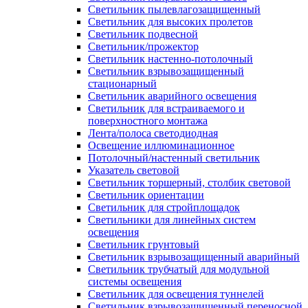
Светильник пылевлагозащищенный
Светильник для высоких пролетов
Светильник подвесной
Светильник/прожектор
Светильник настенно-потолочный
Светильник взрывозащищенный
стационарный
Светильник аварийного освещения
Светильник для встраиваемого и
поверхностного монтажа
Лента/полоса светодиодная
Освещение иллюминационное
Потолочный/настенный светильник
Указатель световой
Светильник торшерный, столбик световой
Светильник ориентации
Светильник для стройплощадок
Светильники для линейных систем
освещения
Светильник грунтовый
Светильник взрывозащищенный аварийный
Светильник трубчатый для модульной
системы освещения
Светильник для освещения туннелей
Светильник взрывозащищенный переносной