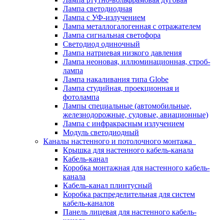
Лампа светодиодная
Лампа с УФ-излучением
Лампа металлогалогенная с отражателем
Лампа сигнальная светофора
Светодиод одиночный
Лампа натриевая низкого давления
Лампа неоновая, иллюминационная, строб-
лампа
Лампа накаливания типа Globe
Лампа студийная, проекционная и
фотолампа
Лампы специальные (автомобильные,
железнодорожные, судовые, авиационные)
Лампа с инфракрасным излучением
Модуль светодиодный
Каналы настенного и потолочного монтажа
Крышка для настенного кабель-канала
Кабель-канал
Коробка монтажная для настенного кабель-
канала
Кабель-канал плинтусный
Коробка распределительная для систем
кабель-каналов
Панель лицевая для настенного кабель-