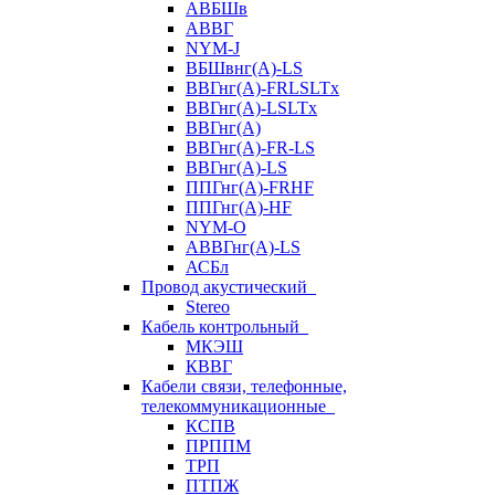
АВБШв
АВВГ
NYM-J
ВБШвнг(А)-LS
ВВГнг(A)-FRLSLTx
ВВГнг(A)-LSLTx
ВВГнг(А)
ВВГнг(А)-FR-LS
ВВГнг(А)-LS
ППГнг(А)-FRHF
ППГнг(А)-HF
NYM-O
АВВГнг(А)-LS
АСБл
Провод акустический
Stereo
Кабель контрольный
МКЭШ
КВВГ
Кабели связи, телефонные,
телекоммуникационные
КСПВ
ПРППМ
ТРП
ПТПЖ