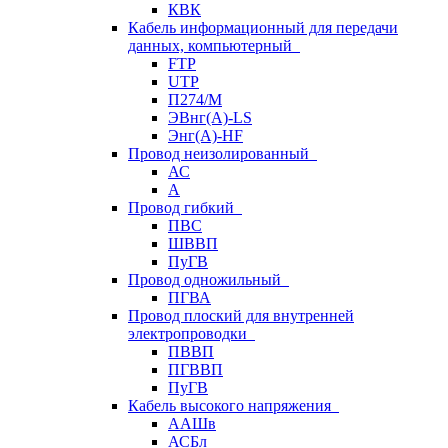
КВК
Кабель информационный для передачи
данных, компьютерный
FTP
UTP
П274/М
ЭВнг(А)-LS
Энг(А)-HF
Провод неизолированный
АС
А
Провод гибкий
ПВС
ШВВП
ПуГВ
Провод одножильный
ПГВА
Провод плоский для внутренней
электропроводки
ПВВП
ПГВВП
ПуГВ
Кабель высокого напряжения
ААШв
АСБл