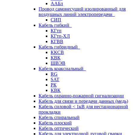
ААБл
Провод самонесущий изолированный для
воздушных линий электропередачи
СИП
Кабель гибкий
КГтп
КГтп-ХЛ
КГВВ
Кабель гибридный
ККСВ
КВК
ШВЭВ
Кабель коаксиальный
RG
SAT
РК
КВК
Кабель охранно-пожарной сигнализации
Кабель для связи и передачи данных (медь)
Кабель силовой < 1кВ для нестационарной
прокладки
Кабель спиральный
Кабель плоский
Кабель оптический
Кабель для электродной дуговой сварки