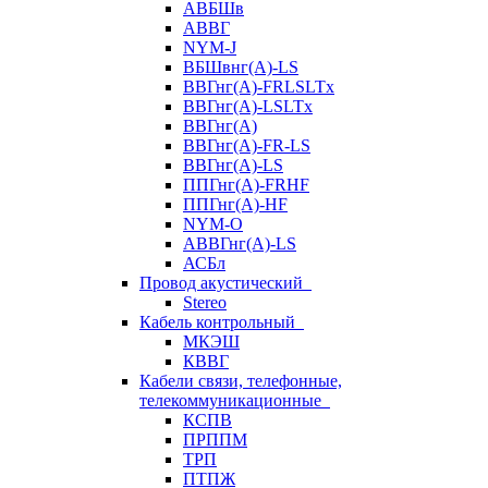
АВБШв
АВВГ
NYM-J
ВБШвнг(А)-LS
ВВГнг(A)-FRLSLTx
ВВГнг(A)-LSLTx
ВВГнг(А)
ВВГнг(А)-FR-LS
ВВГнг(А)-LS
ППГнг(А)-FRHF
ППГнг(А)-HF
NYM-O
АВВГнг(А)-LS
АСБл
Провод акустический
Stereo
Кабель контрольный
МКЭШ
КВВГ
Кабели связи, телефонные,
телекоммуникационные
КСПВ
ПРППМ
ТРП
ПТПЖ