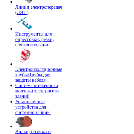
Линии электропередач
(ЛЭП)
Инструменты для
опрессовки, резки,
снятия изоляции
Электроизоляционные
трубы/Трубы для
защиты кабеля
Система штекерного
монтажа электросети
зданий
Установочные
устройства для
системной шины
Вилки, розетки и