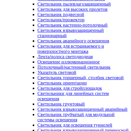
Светильник пылевлагозащищенный
Светильник для высоких пролетов
Светильник подвесной
Светильник/прожектор
Светильник настенно-потолочный
Светильник взрывозащищенный
стационарный
Светильник аварийного освещения
Светильник для встраиваемого и
поверхностного монтажа
Лента/полоса светодиодная
Освещение иллюминационное
Потолочный/настенный светильник
Указатель световой
Светильник торшерный, столбик световой
Светильник ориентации
Светильник для стройплощадок
Светильники для линейных систем
освещения
Светильник грунтовый
Светильник взрывозащищенный аварийный
Светильник трубчатый для модульной
системы освещения
Светильник для освещения туннелей
Светильник взрывозащищенный переносной