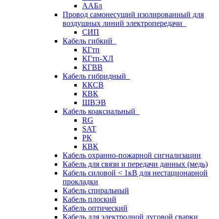
ААБл
Провод самонесущий изолированный для
воздушных линий электропередачи
СИП
Кабель гибкий
КГтп
КГтп-ХЛ
КГВВ
Кабель гибридный
ККСВ
КВК
ШВЭВ
Кабель коаксиальный
RG
SAT
РК
КВК
Кабель охранно-пожарной сигнализации
Кабель для связи и передачи данных (медь)
Кабель силовой < 1кВ для нестационарной
прокладки
Кабель спиральный
Кабель плоский
Кабель оптический
Кабель для электродной дуговой сварки