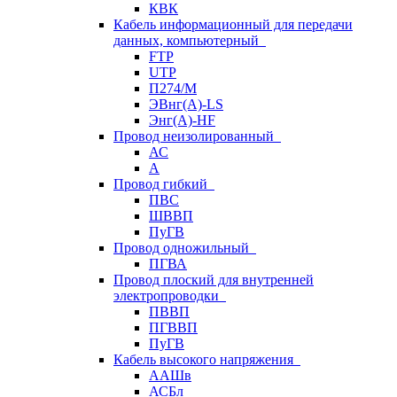
КВК
Кабель информационный для передачи
данных, компьютерный
FTP
UTP
П274/М
ЭВнг(А)-LS
Энг(А)-HF
Провод неизолированный
АС
А
Провод гибкий
ПВС
ШВВП
ПуГВ
Провод одножильный
ПГВА
Провод плоский для внутренней
электропроводки
ПВВП
ПГВВП
ПуГВ
Кабель высокого напряжения
ААШв
АСБл