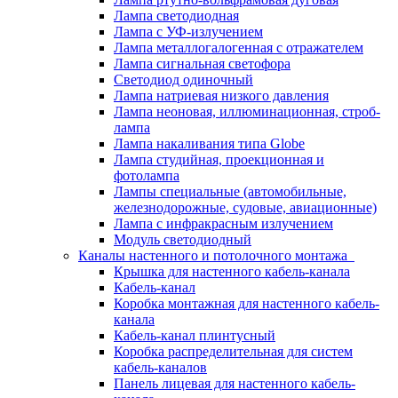
Лампа светодиодная
Лампа с УФ-излучением
Лампа металлогалогенная с отражателем
Лампа сигнальная светофора
Светодиод одиночный
Лампа натриевая низкого давления
Лампа неоновая, иллюминационная, строб-
лампа
Лампа накаливания типа Globe
Лампа студийная, проекционная и
фотолампа
Лампы специальные (автомобильные,
железнодорожные, судовые, авиационные)
Лампа с инфракрасным излучением
Модуль светодиодный
Каналы настенного и потолочного монтажа
Крышка для настенного кабель-канала
Кабель-канал
Коробка монтажная для настенного кабель-
канала
Кабель-канал плинтусный
Коробка распределительная для систем
кабель-каналов
Панель лицевая для настенного кабель-