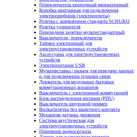
Переключатель кнопочный миниатюрный
Коробка монтажная для подключения
электроприборов (электроплиты)
Розетка с заземлением стандарта SCHUKO
Розетка удлинителя
Переходник розетки мультистандартный
Выключатели, переключатели
Таймер электронный для
электроустановочных устройств
Аксессуары для электроустановочных
устройств
Электропитание USB
Мультивставка / разъем для передачи данных
и для подключения техники связи
Держатель для модульных бытовых
коммутационных аппаратов
Выключатель с электронной коммутацией
Блок распределения питания (PDU)
Выключатель шнуровой/диммер
Вилка/розетка без защитного контакта
Механизм датчика движения
Система акустическая для
электроустановочных устройств
Приемник радиосигнала
Датчик для жалюзи/реле времени