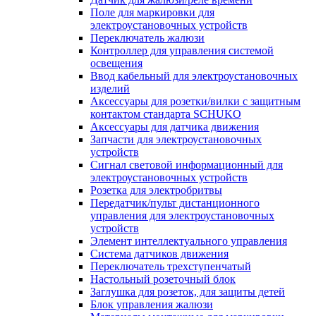
Поле для маркировки для
электроустановочных устройств
Переключатель жалюзи
Контроллер для управления системой
освещения
Ввод кабельный для электроустановочных
изделий
Аксессуары для розетки/вилки с защитным
контактом стандарта SCHUKO
Аксессуары для датчика движения
Запчасти для электроустановочных
устройств
Сигнал световой информационный для
электроустановочных устройств
Розетка для электробритвы
Передатчик/пульт дистанционного
управления для электроустановочных
устройств
Элемент интеллектуального управления
Система датчиков движения
Переключатель трехступенчатый
Настольный розеточный блок
Заглушка для розеток, для защиты детей
Блок управления жалюзи