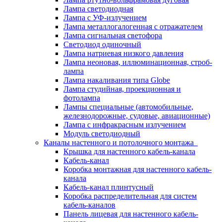
Лампа светодиодная
Лампа с УФ-излучением
Лампа металлогалогенная с отражателем
Лампа сигнальная светофора
Светодиод одиночный
Лампа натриевая низкого давления
Лампа неоновая, иллюминационная, строб-
лампа
Лампа накаливания типа Globe
Лампа студийная, проекционная и
фотолампа
Лампы специальные (автомобильные,
железнодорожные, судовые, авиационные)
Лампа с инфракрасным излучением
Модуль светодиодный
Каналы настенного и потолочного монтажа
Крышка для настенного кабель-канала
Кабель-канал
Коробка монтажная для настенного кабель-
канала
Кабель-канал плинтусный
Коробка распределительная для систем
кабель-каналов
Панель лицевая для настенного кабель-