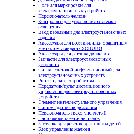
Поле для маркировки для
электроустановочных устройств
Переключатель жалюзи
Контроллер для управления системой
освещения
Ввод кабельный для электроустановочных
изделий
Аксессуары для розетки/вилки с защитным
контактом стандарта SCHUKO
Аксессуары для датчика движения
Запчасти для электроустановочных
устройств
Сигнал световой информационный для
электроустановочных устройств
Розетка для электробритвы
Передатчик/пульт дистанционного
управления для электроустановочных
устройств
Элемент интеллектуального управления
Система датчиков движения
Переключатель трехступенчатый
Настольный розеточный блок
Заглушка для розеток, для защиты детей
Блок управления жалюзи