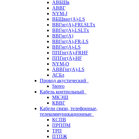
АВБШв
АВВГ
NYM-J
ВБШвнг(А)-LS
ВВГнг(A)-FRLSLTx
ВВГнг(A)-LSLTx
ВВГнг(А)
ВВГнг(А)-FR-LS
ВВГнг(А)-LS
ППГнг(А)-FRHF
ППГнг(А)-HF
NYM-O
АВВГнг(А)-LS
АСБл
Провод акустический
Stereo
Кабель контрольный
МКЭШ
КВВГ
Кабели связи, телефонные,
телекоммуникационные
КСПВ
ПРППМ
ТРП
ПТПЖ