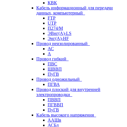
КВК
Кабель информационный для передачи
данных, компьютерный
FTP
UTP
П274/М
ЭВнг(А)-LS
Энг(А)-HF
Провод неизолированный
АС
А
Провод гибкий
ПВС
ШВВП
ПуГВ
Провод одножильный
ПГВА
Провод плоский для внутренней
электропроводки
ПВВП
ПГВВП
ПуГВ
Кабель высокого напряжения
ААШв
АСБл