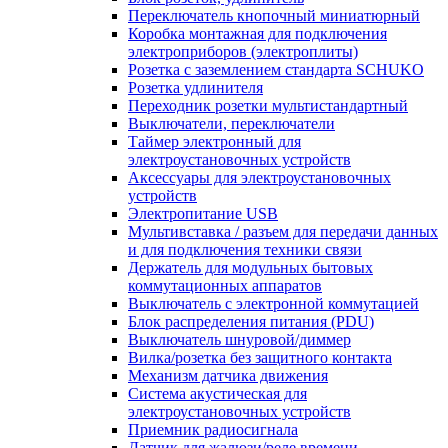
Переключатель кнопочный миниатюрный
Коробка монтажная для подключения
электроприборов (электроплиты)
Розетка с заземлением стандарта SCHUKO
Розетка удлинителя
Переходник розетки мультистандартный
Выключатели, переключатели
Таймер электронный для
электроустановочных устройств
Аксессуары для электроустановочных
устройств
Электропитание USB
Мультивставка / разъем для передачи данных
и для подключения техники связи
Держатель для модульных бытовых
коммутационных аппаратов
Выключатель с электронной коммутацией
Блок распределения питания (PDU)
Выключатель шнуровой/диммер
Вилка/розетка без защитного контакта
Механизм датчика движения
Система акустическая для
электроустановочных устройств
Приемник радиосигнала
Датчик для жалюзи/реле времени