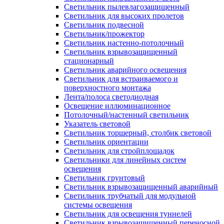
Светильник пылевлагозащищенный
Светильник для высоких пролетов
Светильник подвесной
Светильник/прожектор
Светильник настенно-потолочный
Светильник взрывозащищенный
стационарный
Светильник аварийного освещения
Светильник для встраиваемого и
поверхностного монтажа
Лента/полоса светодиодная
Освещение иллюминационное
Потолочный/настенный светильник
Указатель световой
Светильник торшерный, столбик световой
Светильник ориентации
Светильник для стройплощадок
Светильники для линейных систем
освещения
Светильник грунтовый
Светильник взрывозащищенный аварийный
Светильник трубчатый для модульной
системы освещения
Светильник для освещения туннелей
Светильник взрывозащищенный переносной