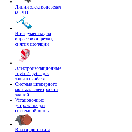
Линии электропередач
(ЛЭП)
Инструменты для
опрессовки, резки,
снятия изоляции
Электроизоляционные
трубы/Трубы для
защиты кабеля
Система штекерного
монтажа электросети
зданий
Установочные
устройства для
системной шины
Вилки, розетки и