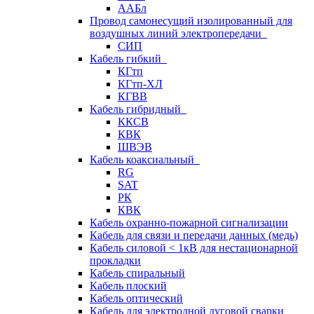
ААБл
Провод самонесущий изолированный для
воздушных линий электропередачи
СИП
Кабель гибкий
КГтп
КГтп-ХЛ
КГВВ
Кабель гибридный
ККСВ
КВК
ШВЭВ
Кабель коаксиальный
RG
SAT
РК
КВК
Кабель охранно-пожарной сигнализации
Кабель для связи и передачи данных (медь)
Кабель силовой < 1кВ для нестационарной
прокладки
Кабель спиральный
Кабель плоский
Кабель оптический
Кабель для электродной дуговой сварки