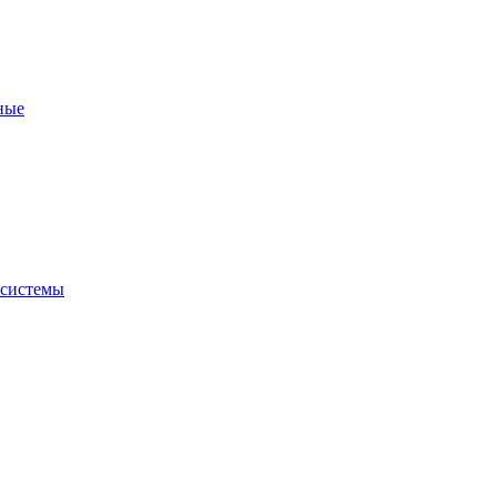
ные
 системы