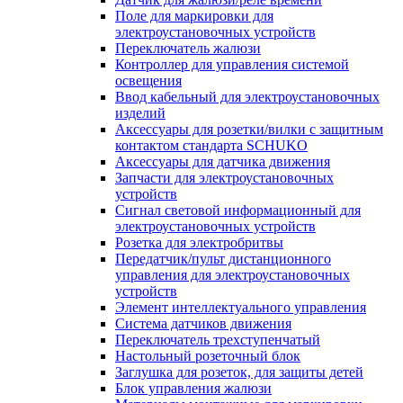
Поле для маркировки для
электроустановочных устройств
Переключатель жалюзи
Контроллер для управления системой
освещения
Ввод кабельный для электроустановочных
изделий
Аксессуары для розетки/вилки с защитным
контактом стандарта SCHUKO
Аксессуары для датчика движения
Запчасти для электроустановочных
устройств
Сигнал световой информационный для
электроустановочных устройств
Розетка для электробритвы
Передатчик/пульт дистанционного
управления для электроустановочных
устройств
Элемент интеллектуального управления
Система датчиков движения
Переключатель трехступенчатый
Настольный розеточный блок
Заглушка для розеток, для защиты детей
Блок управления жалюзи