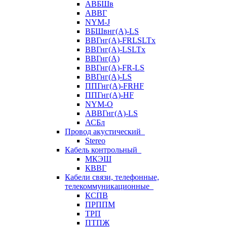
АВБШв
АВВГ
NYM-J
ВБШвнг(А)-LS
ВВГнг(A)-FRLSLTx
ВВГнг(A)-LSLTx
ВВГнг(А)
ВВГнг(А)-FR-LS
ВВГнг(А)-LS
ППГнг(А)-FRHF
ППГнг(А)-HF
NYM-O
АВВГнг(А)-LS
АСБл
Провод акустический
Stereo
Кабель контрольный
МКЭШ
КВВГ
Кабели связи, телефонные,
телекоммуникационные
КСПВ
ПРППМ
ТРП
ПТПЖ