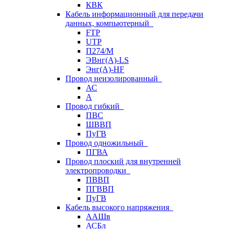
КВК
Кабель информационный для передачи
данных, компьютерный
FTP
UTP
П274/М
ЭВнг(А)-LS
Энг(А)-HF
Провод неизолированный
АС
А
Провод гибкий
ПВС
ШВВП
ПуГВ
Провод одножильный
ПГВА
Провод плоский для внутренней
электропроводки
ПВВП
ПГВВП
ПуГВ
Кабель высокого напряжения
ААШв
АСБл