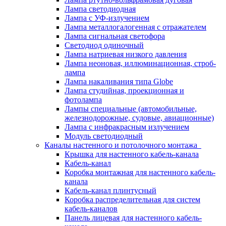
Лампа светодиодная
Лампа с УФ-излучением
Лампа металлогалогенная с отражателем
Лампа сигнальная светофора
Светодиод одиночный
Лампа натриевая низкого давления
Лампа неоновая, иллюминационная, строб-
лампа
Лампа накаливания типа Globe
Лампа студийная, проекционная и
фотолампа
Лампы специальные (автомобильные,
железнодорожные, судовые, авиационные)
Лампа с инфракрасным излучением
Модуль светодиодный
Каналы настенного и потолочного монтажа
Крышка для настенного кабель-канала
Кабель-канал
Коробка монтажная для настенного кабель-
канала
Кабель-канал плинтусный
Коробка распределительная для систем
кабель-каналов
Панель лицевая для настенного кабель-