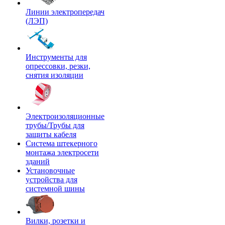
Линии электропередач
(ЛЭП)
Инструменты для
опрессовки, резки,
снятия изоляции
Электроизоляционные
трубы/Трубы для
защиты кабеля
Система штекерного
монтажа электросети
зданий
Установочные
устройства для
системной шины
Вилки, розетки и