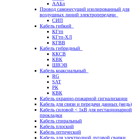
ААБл
Провод самонесущий изолированный для
воздушных линий электропередачи
СИП
Кабель гибкий
КГтп
КГтп-ХЛ
КГВВ
Кабель гибридный
ККСВ
КВК
ШВЭВ
Кабель коаксиальный
RG
SAT
РК
КВК
Кабель охранно-пожарной сигнализации
Кабель для связи и передачи данных (медь)
Кабель силовой < 1кВ для нестационарной
прокладки
Кабель спиральный
Кабель плоский
Кабель оптический
Кабель для электродной дуговой сварки