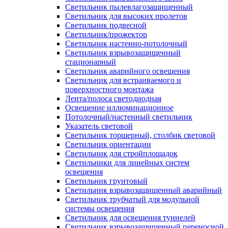
Светильник пылевлагозащищенный
Светильник для высоких пролетов
Светильник подвесной
Светильник/прожектор
Светильник настенно-потолочный
Светильник взрывозащищенный
стационарный
Светильник аварийного освещения
Светильник для встраиваемого и
поверхностного монтажа
Лента/полоса светодиодная
Освещение иллюминационное
Потолочный/настенный светильник
Указатель световой
Светильник торшерный, столбик световой
Светильник ориентации
Светильник для стройплощадок
Светильники для линейных систем
освещения
Светильник грунтовый
Светильник взрывозащищенный аварийный
Светильник трубчатый для модульной
системы освещения
Светильник для освещения туннелей
Светильник взрывозащищенный переносной