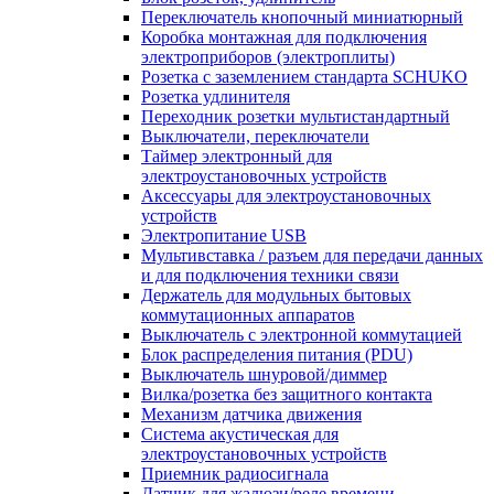
Переключатель кнопочный миниатюрный
Коробка монтажная для подключения
электроприборов (электроплиты)
Розетка с заземлением стандарта SCHUKO
Розетка удлинителя
Переходник розетки мультистандартный
Выключатели, переключатели
Таймер электронный для
электроустановочных устройств
Аксессуары для электроустановочных
устройств
Электропитание USB
Мультивставка / разъем для передачи данных
и для подключения техники связи
Держатель для модульных бытовых
коммутационных аппаратов
Выключатель с электронной коммутацией
Блок распределения питания (PDU)
Выключатель шнуровой/диммер
Вилка/розетка без защитного контакта
Механизм датчика движения
Система акустическая для
электроустановочных устройств
Приемник радиосигнала
Датчик для жалюзи/реле времени