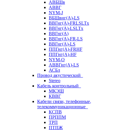
АВБШв
АВВГ
NYM-J
ВБШвнг(А)-LS
ВВГнг(A)-FRLSLTx
ВВГнг(A)-LSLTx
ВВГнг(А)
ВВГнг(А)-FR-LS
ВВГнг(А)-LS
ППГнг(А)-FRHF
ППГнг(А)-HF
NYM-O
АВВГнг(А)-LS
АСБл
Провод акустический
Stereo
Кабель контрольный
МКЭШ
КВВГ
Кабели связи, телефонные,
телекоммуникационные
КСПВ
ПРППМ
ТРП
ПТПЖ