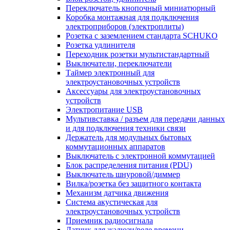
Переключатель кнопочный миниатюрный
Коробка монтажная для подключения
электроприборов (электроплиты)
Розетка с заземлением стандарта SCHUKO
Розетка удлинителя
Переходник розетки мультистандартный
Выключатели, переключатели
Таймер электронный для
электроустановочных устройств
Аксессуары для электроустановочных
устройств
Электропитание USB
Мультивставка / разъем для передачи данных
и для подключения техники связи
Держатель для модульных бытовых
коммутационных аппаратов
Выключатель с электронной коммутацией
Блок распределения питания (PDU)
Выключатель шнуровой/диммер
Вилка/розетка без защитного контакта
Механизм датчика движения
Система акустическая для
электроустановочных устройств
Приемник радиосигнала
Датчик для жалюзи/реле времени