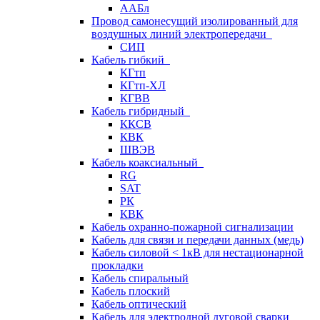
ААБл
Провод самонесущий изолированный для
воздушных линий электропередачи
СИП
Кабель гибкий
КГтп
КГтп-ХЛ
КГВВ
Кабель гибридный
ККСВ
КВК
ШВЭВ
Кабель коаксиальный
RG
SAT
РК
КВК
Кабель охранно-пожарной сигнализации
Кабель для связи и передачи данных (медь)
Кабель силовой < 1кВ для нестационарной
прокладки
Кабель спиральный
Кабель плоский
Кабель оптический
Кабель для электродной дуговой сварки