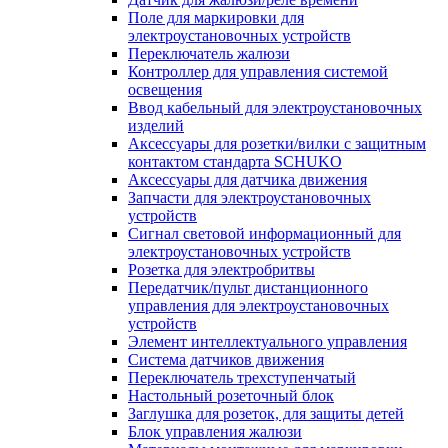
Поле для маркировки для
электроустановочных устройств
Переключатель жалюзи
Контроллер для управления системой
освещения
Ввод кабельный для электроустановочных
изделий
Аксессуары для розетки/вилки с защитным
контактом стандарта SCHUKO
Аксессуары для датчика движения
Запчасти для электроустановочных
устройств
Сигнал световой информационный для
электроустановочных устройств
Розетка для электробритвы
Передатчик/пульт дистанционного
управления для электроустановочных
устройств
Элемент интеллектуального управления
Система датчиков движения
Переключатель трехступенчатый
Настольный розеточный блок
Заглушка для розеток, для защиты детей
Блок управления жалюзи