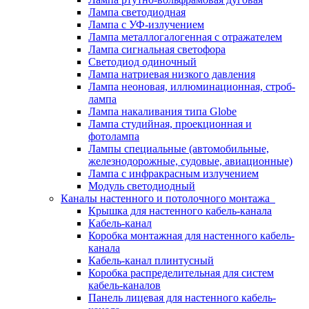
Лампа светодиодная
Лампа с УФ-излучением
Лампа металлогалогенная с отражателем
Лампа сигнальная светофора
Светодиод одиночный
Лампа натриевая низкого давления
Лампа неоновая, иллюминационная, строб-
лампа
Лампа накаливания типа Globe
Лампа студийная, проекционная и
фотолампа
Лампы специальные (автомобильные,
железнодорожные, судовые, авиационные)
Лампа с инфракрасным излучением
Модуль светодиодный
Каналы настенного и потолочного монтажа
Крышка для настенного кабель-канала
Кабель-канал
Коробка монтажная для настенного кабель-
канала
Кабель-канал плинтусный
Коробка распределительная для систем
кабель-каналов
Панель лицевая для настенного кабель-