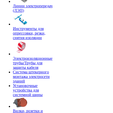
Линии электропередач
(ЛЭП)
Инструменты для
опрессовки, резки,
снятия изоляции
Электроизоляционные
трубы/Трубы для
защиты кабеля
Система штекерного
монтажа электросети
зданий
Установочные
устройства для
системной шины
Вилки, розетки и