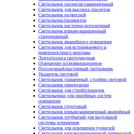
Светильник пылевлагозащищенный
Светильник для высоких пролетов
Светильник подвесной
Светильник/прожектор
Светильник настенно-потолочный
Светильник взрывозащищенный
стационарный
Светильник аварийного освещения
Светильник для встраиваемого и
поверхностного монтажа
Лента/полоса светодиодная
Освещение иллюминационное
Потолочный/настенный светильник
Указатель световой
Светильник торшерный, столбик световой
Светильник ориентации
Светильник для стройплощадок
Светильники для линейных систем
освещения
Светильник грунтовый
Светильник взрывозащищенный аварийный
Светильник трубчатый для модульной
системы освещения
Светильник для освещения туннелей
Светильник взрывозащищенный переносной