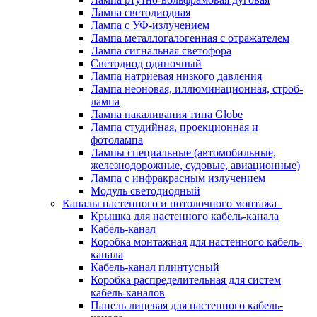
Лампа светодиодная
Лампа с УФ-излучением
Лампа металлогалогенная с отражателем
Лампа сигнальная светофора
Светодиод одиночный
Лампа натриевая низкого давления
Лампа неоновая, иллюминационная, строб-
лампа
Лампа накаливания типа Globe
Лампа студийная, проекционная и
фотолампа
Лампы специальные (автомобильные,
железнодорожные, судовые, авиационные)
Лампа с инфракрасным излучением
Модуль светодиодный
Каналы настенного и потолочного монтажа
Крышка для настенного кабель-канала
Кабель-канал
Коробка монтажная для настенного кабель-
канала
Кабель-канал плинтусный
Коробка распределительная для систем
кабель-каналов
Панель лицевая для настенного кабель-