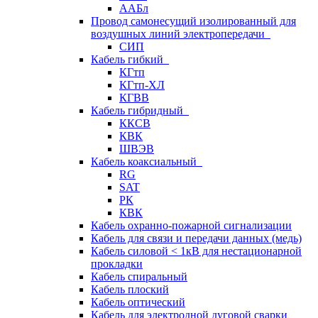
ААБл
Провод самонесущий изолированный для
воздушных линий электропередачи
СИП
Кабель гибкий
КГтп
КГтп-ХЛ
КГВВ
Кабель гибридный
ККСВ
КВК
ШВЭВ
Кабель коаксиальный
RG
SAT
РК
КВК
Кабель охранно-пожарной сигнализации
Кабель для связи и передачи данных (медь)
Кабель силовой < 1кВ для нестационарной
прокладки
Кабель спиральный
Кабель плоский
Кабель оптический
Кабель для электродной дуговой сварки