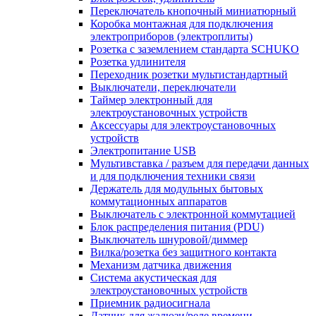
Переключатель кнопочный миниатюрный
Коробка монтажная для подключения
электроприборов (электроплиты)
Розетка с заземлением стандарта SCHUKO
Розетка удлинителя
Переходник розетки мультистандартный
Выключатели, переключатели
Таймер электронный для
электроустановочных устройств
Аксессуары для электроустановочных
устройств
Электропитание USB
Мультивставка / разъем для передачи данных
и для подключения техники связи
Держатель для модульных бытовых
коммутационных аппаратов
Выключатель с электронной коммутацией
Блок распределения питания (PDU)
Выключатель шнуровой/диммер
Вилка/розетка без защитного контакта
Механизм датчика движения
Система акустическая для
электроустановочных устройств
Приемник радиосигнала
Датчик для жалюзи/реле времени