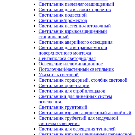
Светильник пылевлагозащищенный
Светильник для высоких пролетов
Светильник подвесной
Светильник/прожектор
Светильник настенно-потолочный
Светильник взрывозащищенный
стационарный
Светильник аварийного освещения
Светильник для встраиваемого и
поверхностного монтажа
Лента/полоса светодиодная
Освещение иллюминационное
Потолочный/настенный светильник
Указатель световой
Светильник торшерный, столбик световой
Светильник ориентации
Светильник для стройплощадок
Светильники для линейных систем
освещения
Светильник грунтовый
Светильник взрывозащищенный аварийный
Светильник трубчатый для модульной
системы освещения
Светильник для освещения туннелей
Светильник взрывозащищенный переносной