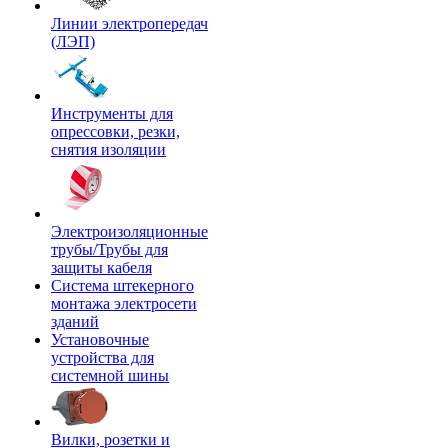
Линии электропередач
(ЛЭП)
Инструменты для
опрессовки, резки,
снятия изоляции
Электроизоляционные
трубы/Трубы для
защиты кабеля
Система штекерного
монтажа электросети
зданий
Установочные
устройства для
системной шины
Вилки, розетки и