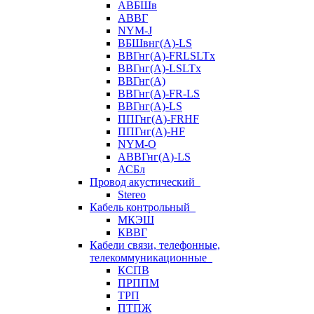
АВБШв
АВВГ
NYM-J
ВБШвнг(А)-LS
ВВГнг(A)-FRLSLTx
ВВГнг(A)-LSLTx
ВВГнг(А)
ВВГнг(А)-FR-LS
ВВГнг(А)-LS
ППГнг(А)-FRHF
ППГнг(А)-HF
NYM-O
АВВГнг(А)-LS
АСБл
Провод акустический
Stereo
Кабель контрольный
МКЭШ
КВВГ
Кабели связи, телефонные,
телекоммуникационные
КСПВ
ПРППМ
ТРП
ПТПЖ