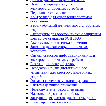
Поле для маркировки для
электроустановочных устройств
Переключатель жалюзи
Контроллер для управления системой
освещения
Ввод кабельный для электроустановочных
изделий
Аксессуары для розетки/вилки с защитным
контактом стандарта SCHUKO
Аксессуары для датчика движения
Запчасти для электроустановочных
устройств
Сигнал световой информационный для
электроустановочных устройств
Розетка для электробритвы
Передатчик/пульт дистанционного
управления для электроустановочных
устройств
Элемент интеллектуального управления
Система датчиков движения
Переключатель трехступенчатый
Настольный розеточный блок
Заглушка для розеток, для защиты детей
Блок управления жалюзи