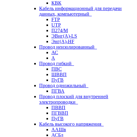
КВК
Кабель информационный для передачи
данных, компьютерный
FTP
UTP
П274/М
ЭВнг(А)-LS
Энг(А)-HF
Провод неизолированный
АС
А
Провод гибкий
ПВС
ШВВП
ПуГВ
Провод одножильный
ПГВА
Провод плоский для внутренней
электропроводки
ПВВП
ПГВВП
ПуГВ
Кабель высокого напряжения
ААШв
АСБл