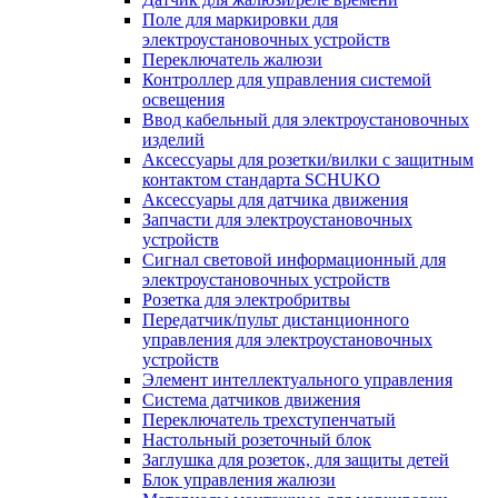
Поле для маркировки для
электроустановочных устройств
Переключатель жалюзи
Контроллер для управления системой
освещения
Ввод кабельный для электроустановочных
изделий
Аксессуары для розетки/вилки с защитным
контактом стандарта SCHUKO
Аксессуары для датчика движения
Запчасти для электроустановочных
устройств
Сигнал световой информационный для
электроустановочных устройств
Розетка для электробритвы
Передатчик/пульт дистанционного
управления для электроустановочных
устройств
Элемент интеллектуального управления
Система датчиков движения
Переключатель трехступенчатый
Настольный розеточный блок
Заглушка для розеток, для защиты детей
Блок управления жалюзи