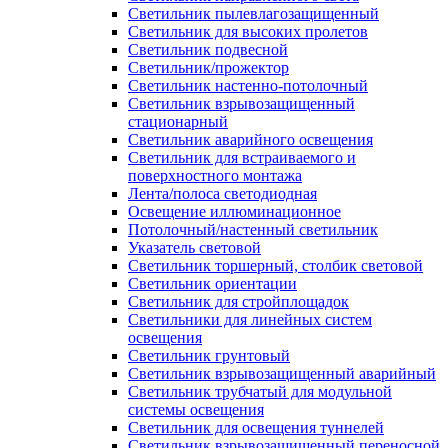
Светильник пылевлагозащищенный
Светильник для высоких пролетов
Светильник подвесной
Светильник/прожектор
Светильник настенно-потолочный
Светильник взрывозащищенный
стационарный
Светильник аварийного освещения
Светильник для встраиваемого и
поверхностного монтажа
Лента/полоса светодиодная
Освещение иллюминационное
Потолочный/настенный светильник
Указатель световой
Светильник торшерный, столбик световой
Светильник ориентации
Светильник для стройплощадок
Светильники для линейных систем
освещения
Светильник грунтовый
Светильник взрывозащищенный аварийный
Светильник трубчатый для модульной
системы освещения
Светильник для освещения туннелей
Светильник взрывозащищенный переносной