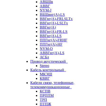
АВБШв
АВВГ
NYM-J
ВБШвнг(А)-LS
ВВГнг(A)-FRLSLTx
ВВГнг(A)-LSLTx
ВВГнг(А)
ВВГнг(А)-FR-LS
ВВГнг(А)-LS
ППГнг(А)-FRHF
ППГнг(А)-HF
NYM-O
АВВГнг(А)-LS
АСБл
Провод акустический
Stereo
Кабель контрольный
МКЭШ
КВВГ
Кабели связи, телефонные,
телекоммуникационные
КСПВ
ПРППМ
ТРП
ПТПЖ