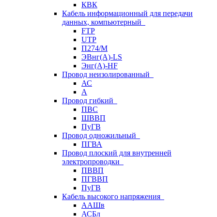
КВК
Кабель информационный для передачи
данных, компьютерный
FTP
UTP
П274/М
ЭВнг(А)-LS
Энг(А)-HF
Провод неизолированный
АС
А
Провод гибкий
ПВС
ШВВП
ПуГВ
Провод одножильный
ПГВА
Провод плоский для внутренней
электропроводки
ПВВП
ПГВВП
ПуГВ
Кабель высокого напряжения
ААШв
АСБл