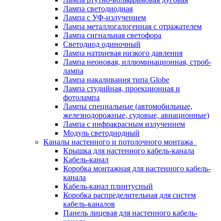
Лампа светодиодная
Лампа с УФ-излучением
Лампа металлогалогенная с отражателем
Лампа сигнальная светофора
Светодиод одиночный
Лампа натриевая низкого давления
Лампа неоновая, иллюминационная, строб-
лампа
Лампа накаливания типа Globe
Лампа студийная, проекционная и
фотолампа
Лампы специальные (автомобильные,
железнодорожные, судовые, авиационные)
Лампа с инфракрасным излучением
Модуль светодиодный
Каналы настенного и потолочного монтажа
Крышка для настенного кабель-канала
Кабель-канал
Коробка монтажная для настенного кабель-
канала
Кабель-канал плинтусный
Коробка распределительная для систем
кабель-каналов
Панель лицевая для настенного кабель-