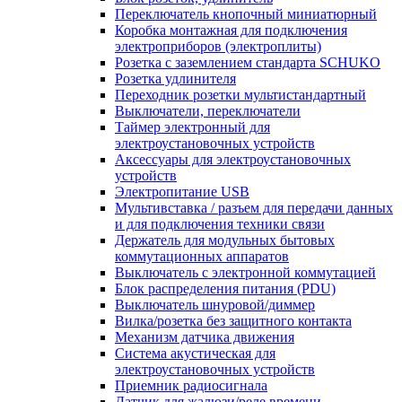
Переключатель кнопочный миниатюрный
Коробка монтажная для подключения
электроприборов (электроплиты)
Розетка с заземлением стандарта SCHUKO
Розетка удлинителя
Переходник розетки мультистандартный
Выключатели, переключатели
Таймер электронный для
электроустановочных устройств
Аксессуары для электроустановочных
устройств
Электропитание USB
Мультивставка / разъем для передачи данных
и для подключения техники связи
Держатель для модульных бытовых
коммутационных аппаратов
Выключатель с электронной коммутацией
Блок распределения питания (PDU)
Выключатель шнуровой/диммер
Вилка/розетка без защитного контакта
Механизм датчика движения
Система акустическая для
электроустановочных устройств
Приемник радиосигнала
Датчик для жалюзи/реле времени