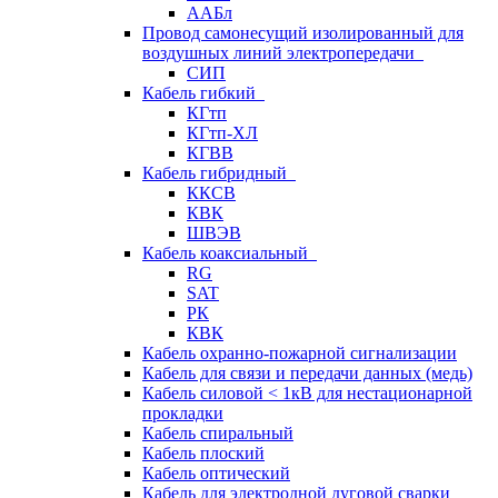
ААБл
Провод самонесущий изолированный для
воздушных линий электропередачи
СИП
Кабель гибкий
КГтп
КГтп-ХЛ
КГВВ
Кабель гибридный
ККСВ
КВК
ШВЭВ
Кабель коаксиальный
RG
SAT
РК
КВК
Кабель охранно-пожарной сигнализации
Кабель для связи и передачи данных (медь)
Кабель силовой < 1кВ для нестационарной
прокладки
Кабель спиральный
Кабель плоский
Кабель оптический
Кабель для электродной дуговой сварки