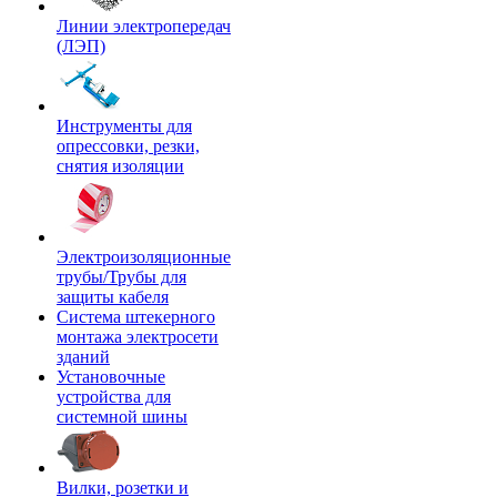
Линии электропередач
(ЛЭП)
Инструменты для
опрессовки, резки,
снятия изоляции
Электроизоляционные
трубы/Трубы для
защиты кабеля
Система штекерного
монтажа электросети
зданий
Установочные
устройства для
системной шины
Вилки, розетки и