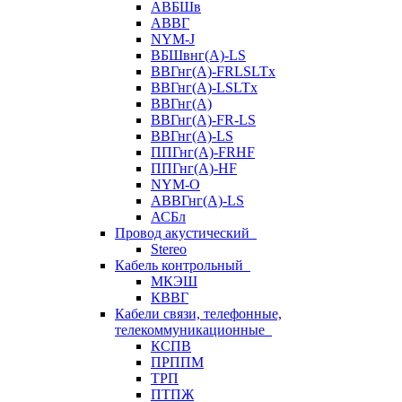
АВБШв
АВВГ
NYM-J
ВБШвнг(А)-LS
ВВГнг(A)-FRLSLTx
ВВГнг(A)-LSLTx
ВВГнг(А)
ВВГнг(А)-FR-LS
ВВГнг(А)-LS
ППГнг(А)-FRHF
ППГнг(А)-HF
NYM-O
АВВГнг(А)-LS
АСБл
Провод акустический
Stereo
Кабель контрольный
МКЭШ
КВВГ
Кабели связи, телефонные,
телекоммуникационные
КСПВ
ПРППМ
ТРП
ПТПЖ