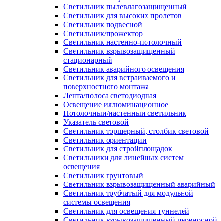
Светильник пылевлагозащищенный
Светильник для высоких пролетов
Светильник подвесной
Светильник/прожектор
Светильник настенно-потолочный
Светильник взрывозащищенный
стационарный
Светильник аварийного освещения
Светильник для встраиваемого и
поверхностного монтажа
Лента/полоса светодиодная
Освещение иллюминационное
Потолочный/настенный светильник
Указатель световой
Светильник торшерный, столбик световой
Светильник ориентации
Светильник для стройплощадок
Светильники для линейных систем
освещения
Светильник грунтовый
Светильник взрывозащищенный аварийный
Светильник трубчатый для модульной
системы освещения
Светильник для освещения туннелей
Светильник взрывозащищенный переносной