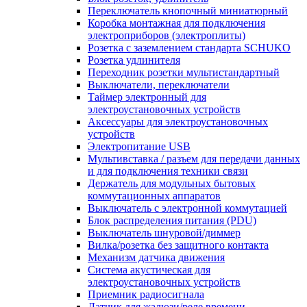
Переключатель кнопочный миниатюрный
Коробка монтажная для подключения
электроприборов (электроплиты)
Розетка с заземлением стандарта SCHUKO
Розетка удлинителя
Переходник розетки мультистандартный
Выключатели, переключатели
Таймер электронный для
электроустановочных устройств
Аксессуары для электроустановочных
устройств
Электропитание USB
Мультивставка / разъем для передачи данных
и для подключения техники связи
Держатель для модульных бытовых
коммутационных аппаратов
Выключатель с электронной коммутацией
Блок распределения питания (PDU)
Выключатель шнуровой/диммер
Вилка/розетка без защитного контакта
Механизм датчика движения
Система акустическая для
электроустановочных устройств
Приемник радиосигнала
Датчик для жалюзи/реле времени