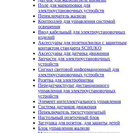
Поле для маркировки для
электроустановочных устройств
Переключатель жалюзи
Контроллер для управления системой
освещения
Ввод кабельный для электроустановочных
изделий
Аксессуары для розетки/вилки с защитным
контактом стандарта SCHUKO
Аксессуары для датчика движения
Запчасти для электроустановочных
устройств
Сигнал световой информационный для
электроустановочных устройств
Розетка для электробритвы
Передатчик/пульт дистанционного
управления для электроустановочных
устройств
Элемент интеллектуального управления
Система датчиков движения
Переключатель трехступенчатый
Настольный розеточный блок
Заглушка для розеток, для защиты детей
Блок управления жалюзи