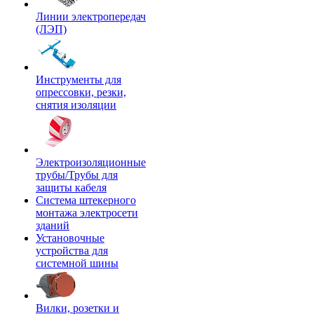
Линии электропередач
(ЛЭП)
Инструменты для
опрессовки, резки,
снятия изоляции
Электроизоляционные
трубы/Трубы для
защиты кабеля
Система штекерного
монтажа электросети
зданий
Установочные
устройства для
системной шины
Вилки, розетки и