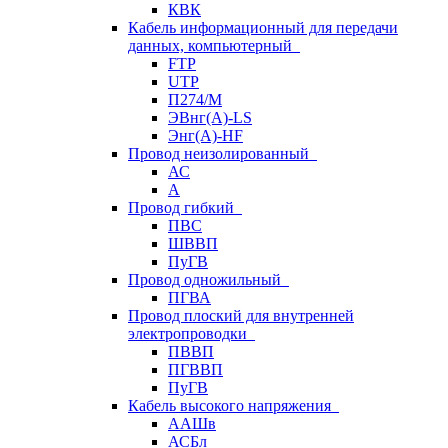
КВК
Кабель информационный для передачи
данных, компьютерный
FTP
UTP
П274/М
ЭВнг(А)-LS
Энг(А)-HF
Провод неизолированный
АС
А
Провод гибкий
ПВС
ШВВП
ПуГВ
Провод одножильный
ПГВА
Провод плоский для внутренней
электропроводки
ПВВП
ПГВВП
ПуГВ
Кабель высокого напряжения
ААШв
АСБл