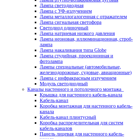
Лампа светодиодная
Лампа с УФ-излучением
Лампа металлогалогенная с отражателем
Лампа сигнальная светофора
Светодиод одиночный
Лампа натриевая низкого давления
Лампа неоновая, иллюминационная, строб-
лампа
Лампа накаливания типа Globe
Лампа студийная, проекционная и
фотолампа
Лампы специальные (автомобильные,
железнодорожные, судовые, авиационные)
Лампа с инфракрасным излучением
Модуль светодиодный
Каналы настенного и потолочного монтажа
Крышка для настенного кабель-канала
Кабель-канал
Коробка монтажная для настенного кабель-
канала
Кабель-канал плинтусный
Коробка распределительная для систем
кабель-каналов
Панель лицевая для настенного кабель-