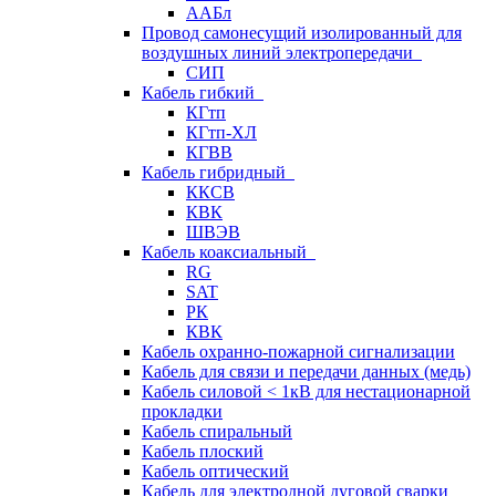
ААБл
Провод самонесущий изолированный для
воздушных линий электропередачи
СИП
Кабель гибкий
КГтп
КГтп-ХЛ
КГВВ
Кабель гибридный
ККСВ
КВК
ШВЭВ
Кабель коаксиальный
RG
SAT
РК
КВК
Кабель охранно-пожарной сигнализации
Кабель для связи и передачи данных (медь)
Кабель силовой < 1кВ для нестационарной
прокладки
Кабель спиральный
Кабель плоский
Кабель оптический
Кабель для электродной дуговой сварки