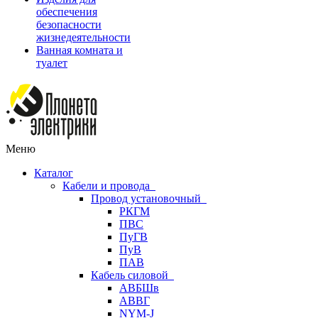
обеспечения
безопасности
жизнедеятельности
Ванная комната и
туалет
Меню
Каталог
Кабели и провода
Провод установочный
РКГМ
ПВС
ПуГВ
ПуВ
ПАВ
Кабель силовой
АВБШв
АВВГ
NYM-J