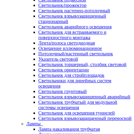
Светильник/прожектор
Светильник настенно-потолочный
Светильник взрывозащищенный
стационарный
Светильник аварийного освещения
Светильник для встраиваемого и
поверхностного монтажа
Лента/полоса светодиодная
Освещение иллюминационное
Потолочный/настенный светильник
Указатель световой
Светильник торшерный, столбик световой
Светильник ориентации
Светильник для стройплощадок
Светильники для линейных систем
освещения
Светильник грунтовый
Светильник взрывозащищенный аварийный
Светильник трубчатый для модульной
системы освещения
Светильник для освещения туннелей
Светильник взрывозащищенный переносной
Лампы
Лампа накаливания трубчатая