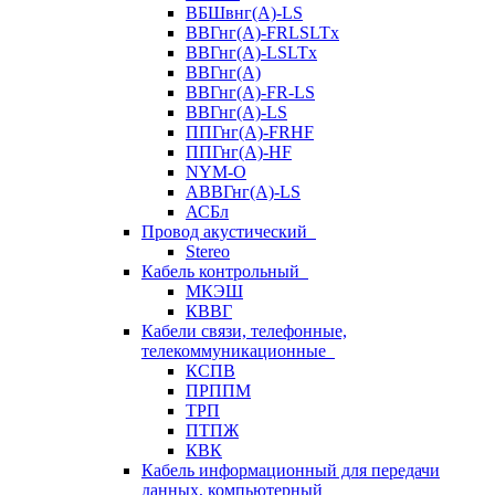
ВБШвнг(А)-LS
ВВГнг(A)-FRLSLTx
ВВГнг(A)-LSLTx
ВВГнг(А)
ВВГнг(А)-FR-LS
ВВГнг(А)-LS
ППГнг(А)-FRHF
ППГнг(А)-HF
NYM-O
АВВГнг(А)-LS
АСБл
Провод акустический
Stereo
Кабель контрольный
МКЭШ
КВВГ
Кабели связи, телефонные,
телекоммуникационные
КСПВ
ПРППМ
ТРП
ПТПЖ
КВК
Кабель информационный для передачи
данных, компьютерный