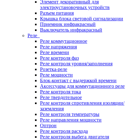
Элемент декоративный для
электроустановочных устройств
Разъем питания
Крышка блока световой сигнализации
Приемник инфракрасный
Выключатель инфракрасный
Реле
Реле коммутационное
Реле напряжения
Реле времени
Реле контроля фаз
Реле контроля уровня/заполнения
Розетка-реле
Реле мощности
Блок-контакт с выдержкой времени
Аксессуары для коммутационного реле
Реле контроля тока
Реле твердотельное
Реле контроля спротивления изоляции/
заземления
Реле контроля температуры
Реле направления мощности
Оптрон
Реле контроля расхода
Реле контроля выбега двигателя