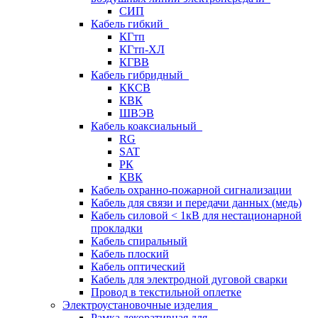
СИП
Кабель гибкий
КГтп
КГтп-ХЛ
КГВВ
Кабель гибридный
ККСВ
КВК
ШВЭВ
Кабель коаксиальный
RG
SAT
РК
КВК
Кабель охранно-пожарной сигнализации
Кабель для связи и передачи данных (медь)
Кабель силовой < 1кВ для нестационарной
прокладки
Кабель спиральный
Кабель плоский
Кабель оптический
Кабель для электродной дуговой сварки
Провод в текстильной оплетке
Электроустановочные изделия
Рамка декоративная для