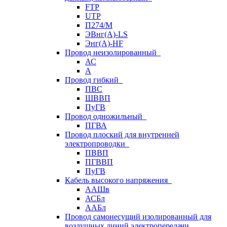
FTP
UTP
П274/М
ЭВнг(А)-LS
Энг(А)-HF
Провод неизолированный
АС
А
Провод гибкий
ПВС
ШВВП
ПуГВ
Провод одножильный
ПГВА
Провод плоский для внутренней
электропроводки
ПВВП
ПГВВП
ПуГВ
Кабель высокого напряжения
ААШв
АСБл
ААБл
Провод самонесущий изолированный для
воздушных линий электропередачи