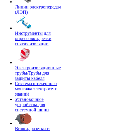
Линии электропередач
(ЛЭП)
Инструменты для
опрессовки, резки,
снятия изоляции
Электроизоляционные
трубы/Трубы для
защиты кабеля
Система штекерного
монтажа электросети
зданий
Установочные
устройства для
системной шины
Вилки, розетки и