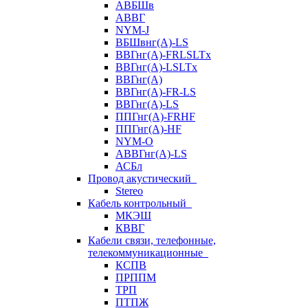
АВБШв
АВВГ
NYM-J
ВБШвнг(А)-LS
ВВГнг(A)-FRLSLTx
ВВГнг(A)-LSLTx
ВВГнг(А)
ВВГнг(А)-FR-LS
ВВГнг(А)-LS
ППГнг(А)-FRHF
ППГнг(А)-HF
NYM-O
АВВГнг(А)-LS
АСБл
Провод акустический
Stereo
Кабель контрольный
МКЭШ
КВВГ
Кабели связи, телефонные,
телекоммуникационные
КСПВ
ПРППМ
ТРП
ПТПЖ