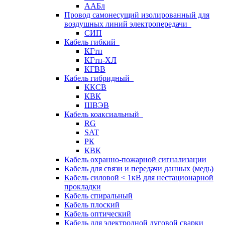
ААБл
Провод самонесущий изолированный для
воздушных линий электропередачи
СИП
Кабель гибкий
КГтп
КГтп-ХЛ
КГВВ
Кабель гибридный
ККСВ
КВК
ШВЭВ
Кабель коаксиальный
RG
SAT
РК
КВК
Кабель охранно-пожарной сигнализации
Кабель для связи и передачи данных (медь)
Кабель силовой < 1кВ для нестационарной
прокладки
Кабель спиральный
Кабель плоский
Кабель оптический
Кабель для электродной дуговой сварки