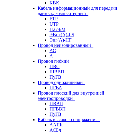
КВК
Кабель информационный для передачи
данных, компьютерный
FTP
UTP
П274/М
ЭВнг(А)-LS
Энг(А)-HF
Провод неизолированный
АС
А
Провод гибкий
ПВС
ШВВП
ПуГВ
Провод одножильный
ПГВА
Провод плоский для внутренней
электропроводки
ПВВП
ПГВВП
ПуГВ
Кабель высокого напряжения
ААШв
АСБл