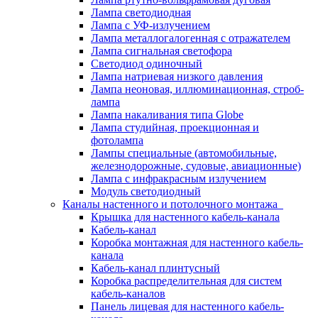
Лампа светодиодная
Лампа с УФ-излучением
Лампа металлогалогенная с отражателем
Лампа сигнальная светофора
Светодиод одиночный
Лампа натриевая низкого давления
Лампа неоновая, иллюминационная, строб-
лампа
Лампа накаливания типа Globe
Лампа студийная, проекционная и
фотолампа
Лампы специальные (автомобильные,
железнодорожные, судовые, авиационные)
Лампа с инфракрасным излучением
Модуль светодиодный
Каналы настенного и потолочного монтажа
Крышка для настенного кабель-канала
Кабель-канал
Коробка монтажная для настенного кабель-
канала
Кабель-канал плинтусный
Коробка распределительная для систем
кабель-каналов
Панель лицевая для настенного кабель-