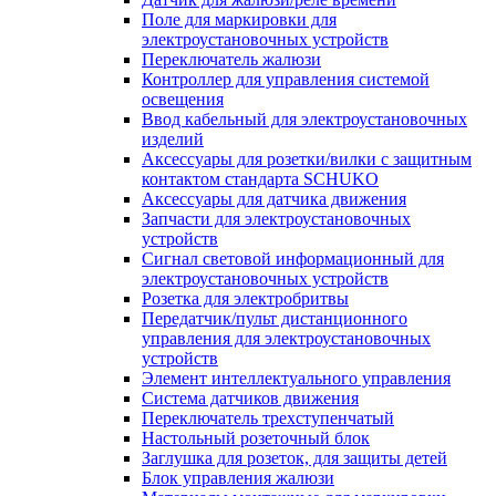
Поле для маркировки для
электроустановочных устройств
Переключатель жалюзи
Контроллер для управления системой
освещения
Ввод кабельный для электроустановочных
изделий
Аксессуары для розетки/вилки с защитным
контактом стандарта SCHUKO
Аксессуары для датчика движения
Запчасти для электроустановочных
устройств
Сигнал световой информационный для
электроустановочных устройств
Розетка для электробритвы
Передатчик/пульт дистанционного
управления для электроустановочных
устройств
Элемент интеллектуального управления
Система датчиков движения
Переключатель трехступенчатый
Настольный розеточный блок
Заглушка для розеток, для защиты детей
Блок управления жалюзи