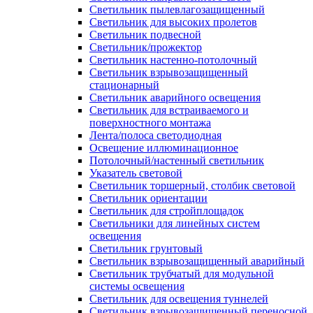
Светильник пылевлагозащищенный
Светильник для высоких пролетов
Светильник подвесной
Светильник/прожектор
Светильник настенно-потолочный
Светильник взрывозащищенный
стационарный
Светильник аварийного освещения
Светильник для встраиваемого и
поверхностного монтажа
Лента/полоса светодиодная
Освещение иллюминационное
Потолочный/настенный светильник
Указатель световой
Светильник торшерный, столбик световой
Светильник ориентации
Светильник для стройплощадок
Светильники для линейных систем
освещения
Светильник грунтовый
Светильник взрывозащищенный аварийный
Светильник трубчатый для модульной
системы освещения
Светильник для освещения туннелей
Светильник взрывозащищенный переносной