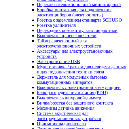
Переключатель кнопочный миниатюрный
Коробка монтажная для подключения
электроприборов (электроплиты)
Розетка с заземлением стандарта SCHUKO
Розетка удлинителя
Переходник розетки мультистандартный
Выключатели, переключатели
Таймер электронный для
электроустановочных устройств
Аксессуары для электроустановочных
устройств
Электропитание USB
Мультивставка / разъем для передачи данных
и для подключения техники связи
Держатель для модульных бытовых
коммутационных аппаратов
Выключатель с электронной коммутацией
Блок распределения питания (PDU)
Выключатель шнуровой/диммер
Вилка/розетка без защитного контакта
Механизм датчика движения
Система акустическая для
электроустановочных устройств
Приемник радиосигнала
Датчик для жалюзи/реле времени