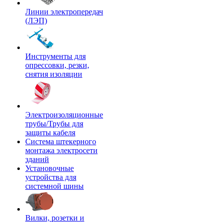
Линии электропередач
(ЛЭП)
Инструменты для
опрессовки, резки,
снятия изоляции
Электроизоляционные
трубы/Трубы для
защиты кабеля
Система штекерного
монтажа электросети
зданий
Установочные
устройства для
системной шины
Вилки, розетки и