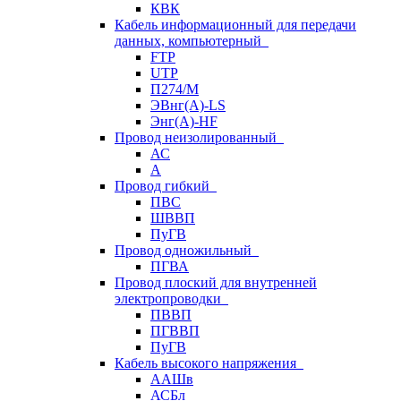
КВК
Кабель информационный для передачи
данных, компьютерный
FTP
UTP
П274/М
ЭВнг(А)-LS
Энг(А)-HF
Провод неизолированный
АС
А
Провод гибкий
ПВС
ШВВП
ПуГВ
Провод одножильный
ПГВА
Провод плоский для внутренней
электропроводки
ПВВП
ПГВВП
ПуГВ
Кабель высокого напряжения
ААШв
АСБл