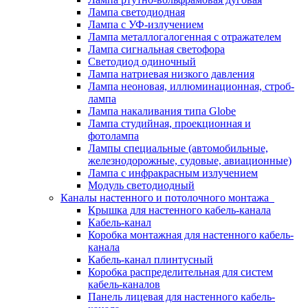
Лампа светодиодная
Лампа с УФ-излучением
Лампа металлогалогенная с отражателем
Лампа сигнальная светофора
Светодиод одиночный
Лампа натриевая низкого давления
Лампа неоновая, иллюминационная, строб-
лампа
Лампа накаливания типа Globe
Лампа студийная, проекционная и
фотолампа
Лампы специальные (автомобильные,
железнодорожные, судовые, авиационные)
Лампа с инфракрасным излучением
Модуль светодиодный
Каналы настенного и потолочного монтажа
Крышка для настенного кабель-канала
Кабель-канал
Коробка монтажная для настенного кабель-
канала
Кабель-канал плинтусный
Коробка распределительная для систем
кабель-каналов
Панель лицевая для настенного кабель-