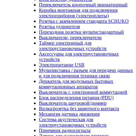
Переключатель кнопочный миниатюрный
Коробка монтажная для подключения
электроприборов (электроплиты)
Розетка с заземлением стандарта SCHUKO
Розетка удлинителя
Переходник розетки мультистандартный
Выключатели, переключатели
Таймер электронный для
электроустановочных устройств
Аксессуары для электроустановочных
устройств
Электропитание USB
Мультивставка / разъем для передачи данных
и для подключения техники связи
Держатель для модульных бытовых
коммутационных аппаратов
Выключатель с электронной коммутацией
Блок распределения питания (PDU)
Выключатель шнуровой/диммер
Вилка/розетка без защитного контакта
Механизм датчика движения
Система акустическая для
электроустановочных устройств
Приемник радиосигнала
Датчик для жалюзи/реле времени