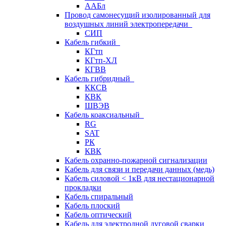
ААБл
Провод самонесущий изолированный для
воздушных линий электропередачи
СИП
Кабель гибкий
КГтп
КГтп-ХЛ
КГВВ
Кабель гибридный
ККСВ
КВК
ШВЭВ
Кабель коаксиальный
RG
SAT
РК
КВК
Кабель охранно-пожарной сигнализации
Кабель для связи и передачи данных (медь)
Кабель силовой < 1кВ для нестационарной
прокладки
Кабель спиральный
Кабель плоский
Кабель оптический
Кабель для электродной дуговой сварки