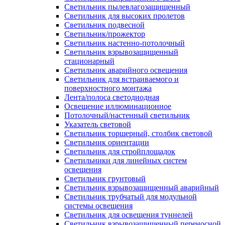
Светильник пылевлагозащищенный
Светильник для высоких пролетов
Светильник подвесной
Светильник/прожектор
Светильник настенно-потолочный
Светильник взрывозащищенный
стационарный
Светильник аварийного освещения
Светильник для встраиваемого и
поверхностного монтажа
Лента/полоса светодиодная
Освещение иллюминационное
Потолочный/настенный светильник
Указатель световой
Светильник торшерный, столбик световой
Светильник ориентации
Светильник для стройплощадок
Светильники для линейных систем
освещения
Светильник грунтовый
Светильник взрывозащищенный аварийный
Светильник трубчатый для модульной
системы освещения
Светильник для освещения туннелей
Светильник взрывозащищенный переносной