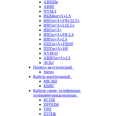
АВБШв
АВВГ
NYM-J
ВБШвнг(А)-LS
ВВГнг(A)-FRLSLTx
ВВГнг(A)-LSLTx
ВВГнг(А)
ВВГнг(А)-FR-LS
ВВГнг(А)-LS
ППГнг(А)-FRHF
ППГнг(А)-HF
NYM-O
АВВГнг(А)-LS
АСБл
Провод акустический
Stereo
Кабель контрольный
МКЭШ
КВВГ
Кабели связи, телефонные,
телекоммуникационные
КСПВ
ПРППМ
ТРП
ПТПЖ