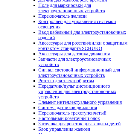
Поле для маркировки для
электроустановочных устройств
Переключатель жалюзи
Контроллер для управления системой
освещения
Ввод кабельный для электроустановочных
изделий
Аксессуары для розетки/вилки с защитным
контактом стандарта SCHUKO
Аксессуары для датчика движения
Запчасти для электроустановочных
устройств
Сигнал световой информационный для
электроустановочных устройств
Розетка для электробритвы
Передатчик/пульт дистанционного
управления для электроустановочных
устройств
Элемент интеллектуального управления
Система датчиков движения
Переключатель трехступенчатый
Настольный розеточный блок
Заглушка для розеток, для защиты детей
Блок управления жалюзи