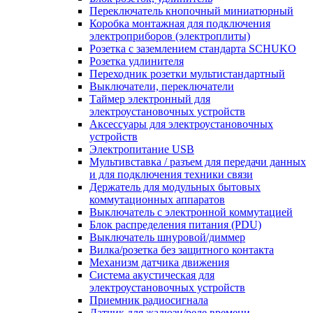
Переключатель кнопочный миниатюрный
Коробка монтажная для подключения
электроприборов (электроплиты)
Розетка с заземлением стандарта SCHUKO
Розетка удлинителя
Переходник розетки мультистандартный
Выключатели, переключатели
Таймер электронный для
электроустановочных устройств
Аксессуары для электроустановочных
устройств
Электропитание USB
Мультивставка / разъем для передачи данных
и для подключения техники связи
Держатель для модульных бытовых
коммутационных аппаратов
Выключатель с электронной коммутацией
Блок распределения питания (PDU)
Выключатель шнуровой/диммер
Вилка/розетка без защитного контакта
Механизм датчика движения
Система акустическая для
электроустановочных устройств
Приемник радиосигнала
Датчик для жалюзи/реле времени