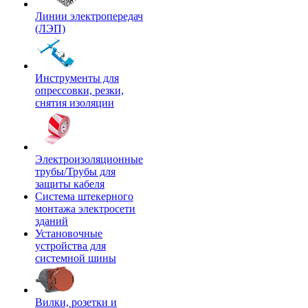
Линии электропередач
(ЛЭП)
Инструменты для
опрессовки, резки,
снятия изоляции
Электроизоляционные
трубы/Трубы для
защиты кабеля
Система штекерного
монтажа электросети
зданий
Установочные
устройства для
системной шины
Вилки, розетки и