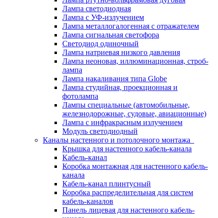
Лампа светодиодная
Лампа с УФ-излучением
Лампа металлогалогенная с отражателем
Лампа сигнальная светофора
Светодиод одиночный
Лампа натриевая низкого давления
Лампа неоновая, иллюминационная, строб-
лампа
Лампа накаливания типа Globe
Лампа студийная, проекционная и
фотолампа
Лампы специальные (автомобильные,
железнодорожные, судовые, авиационные)
Лампа с инфракрасным излучением
Модуль светодиодный
Каналы настенного и потолочного монтажа
Крышка для настенного кабель-канала
Кабель-канал
Коробка монтажная для настенного кабель-
канала
Кабель-канал плинтусный
Коробка распределительная для систем
кабель-каналов
Панель лицевая для настенного кабель-