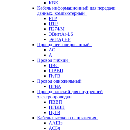
КВК
Кабель информационный для передачи
данных, компьютерный
FTP
UTP
П274/М
ЭВнг(А)-LS
Энг(А)-HF
Провод неизолированный
АС
А
Провод гибкий
ПВС
ШВВП
ПуГВ
Провод одножильный
ПГВА
Провод плоский для внутренней
электропроводки
ПВВП
ПГВВП
ПуГВ
Кабель высокого напряжения
ААШв
АСБл