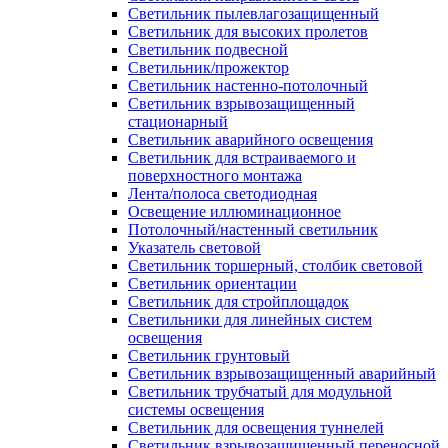
Светильник пылевлагозащищенный
Светильник для высоких пролетов
Светильник подвесной
Светильник/прожектор
Светильник настенно-потолочный
Светильник взрывозащищенный
стационарный
Светильник аварийного освещения
Светильник для встраиваемого и
поверхностного монтажа
Лента/полоса светодиодная
Освещение иллюминационное
Потолочный/настенный светильник
Указатель световой
Светильник торшерный, столбик световой
Светильник ориентации
Светильник для стройплощадок
Светильники для линейных систем
освещения
Светильник грунтовый
Светильник взрывозащищенный аварийный
Светильник трубчатый для модульной
системы освещения
Светильник для освещения туннелей
Светильник взрывозащищенный переносной