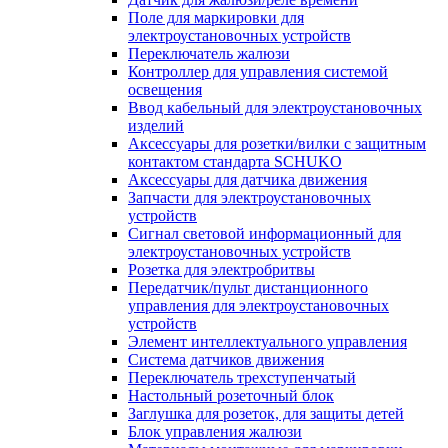
Поле для маркировки для
электроустановочных устройств
Переключатель жалюзи
Контроллер для управления системой
освещения
Ввод кабельный для электроустановочных
изделий
Аксессуары для розетки/вилки с защитным
контактом стандарта SCHUKO
Аксессуары для датчика движения
Запчасти для электроустановочных
устройств
Сигнал световой информационный для
электроустановочных устройств
Розетка для электробритвы
Передатчик/пульт дистанционного
управления для электроустановочных
устройств
Элемент интеллектуального управления
Система датчиков движения
Переключатель трехступенчатый
Настольный розеточный блок
Заглушка для розеток, для защиты детей
Блок управления жалюзи