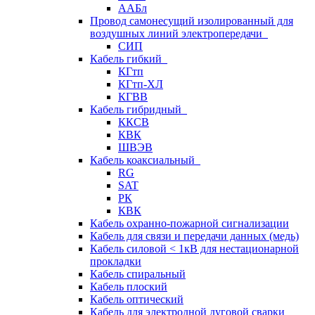
ААБл
Провод самонесущий изолированный для
воздушных линий электропередачи
СИП
Кабель гибкий
КГтп
КГтп-ХЛ
КГВВ
Кабель гибридный
ККСВ
КВК
ШВЭВ
Кабель коаксиальный
RG
SAT
РК
КВК
Кабель охранно-пожарной сигнализации
Кабель для связи и передачи данных (медь)
Кабель силовой < 1кВ для нестационарной
прокладки
Кабель спиральный
Кабель плоский
Кабель оптический
Кабель для электродной дуговой сварки