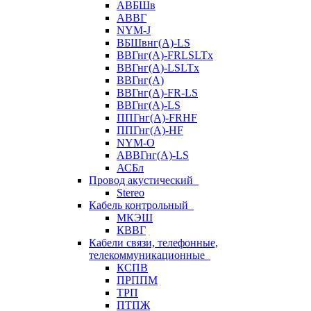
АВБШв
АВВГ
NYM-J
ВБШвнг(А)-LS
ВВГнг(A)-FRLSLTx
ВВГнг(A)-LSLTx
ВВГнг(А)
ВВГнг(А)-FR-LS
ВВГнг(А)-LS
ППГнг(А)-FRHF
ППГнг(А)-HF
NYM-O
АВВГнг(А)-LS
АСБл
Провод акустический
Stereo
Кабель контрольный
МКЭШ
КВВГ
Кабели связи, телефонные,
телекоммуникационные
КСПВ
ПРППМ
ТРП
ПТПЖ