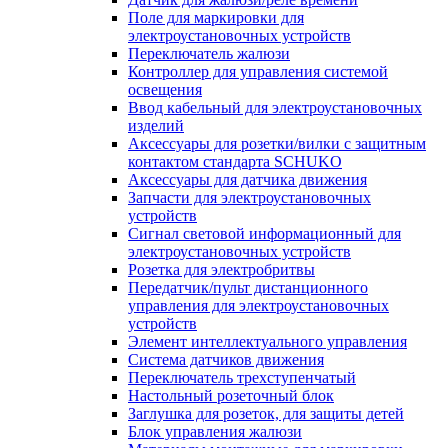
Поле для маркировки для
электроустановочных устройств
Переключатель жалюзи
Контроллер для управления системой
освещения
Ввод кабельный для электроустановочных
изделий
Аксессуары для розетки/вилки с защитным
контактом стандарта SCHUKO
Аксессуары для датчика движения
Запчасти для электроустановочных
устройств
Сигнал световой информационный для
электроустановочных устройств
Розетка для электробритвы
Передатчик/пульт дистанционного
управления для электроустановочных
устройств
Элемент интеллектуального управления
Система датчиков движения
Переключатель трехступенчатый
Настольный розеточный блок
Заглушка для розеток, для защиты детей
Блок управления жалюзи