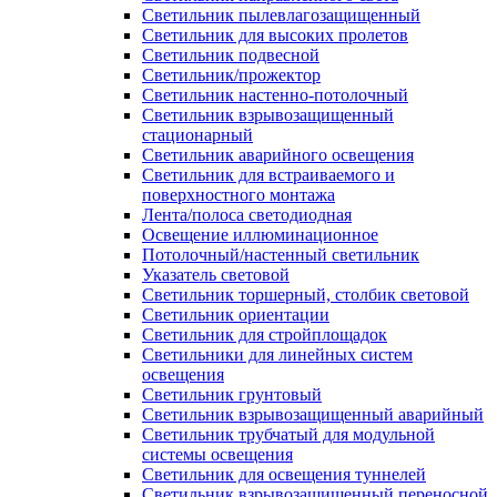
Светильник пылевлагозащищенный
Светильник для высоких пролетов
Светильник подвесной
Светильник/прожектор
Светильник настенно-потолочный
Светильник взрывозащищенный
стационарный
Светильник аварийного освещения
Светильник для встраиваемого и
поверхностного монтажа
Лента/полоса светодиодная
Освещение иллюминационное
Потолочный/настенный светильник
Указатель световой
Светильник торшерный, столбик световой
Светильник ориентации
Светильник для стройплощадок
Светильники для линейных систем
освещения
Светильник грунтовый
Светильник взрывозащищенный аварийный
Светильник трубчатый для модульной
системы освещения
Светильник для освещения туннелей
Светильник взрывозащищенный переносной