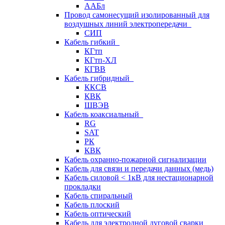
ААБл
Провод самонесущий изолированный для
воздушных линий электропередачи
СИП
Кабель гибкий
КГтп
КГтп-ХЛ
КГВВ
Кабель гибридный
ККСВ
КВК
ШВЭВ
Кабель коаксиальный
RG
SAT
РК
КВК
Кабель охранно-пожарной сигнализации
Кабель для связи и передачи данных (медь)
Кабель силовой < 1кВ для нестационарной
прокладки
Кабель спиральный
Кабель плоский
Кабель оптический
Кабель для электродной дуговой сварки