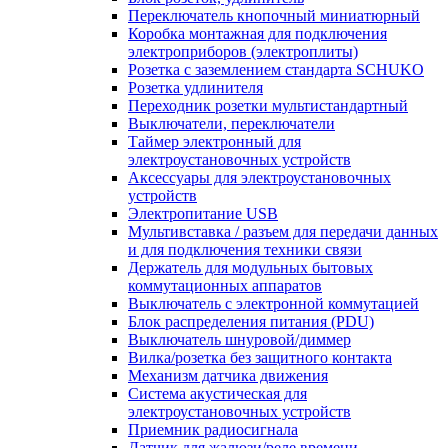
Переключатель кнопочный миниатюрный
Коробка монтажная для подключения
электроприборов (электроплиты)
Розетка с заземлением стандарта SCHUKO
Розетка удлинителя
Переходник розетки мультистандартный
Выключатели, переключатели
Таймер электронный для
электроустановочных устройств
Аксессуары для электроустановочных
устройств
Электропитание USB
Мультивставка / разъем для передачи данных
и для подключения техники связи
Держатель для модульных бытовых
коммутационных аппаратов
Выключатель с электронной коммутацией
Блок распределения питания (PDU)
Выключатель шнуровой/диммер
Вилка/розетка без защитного контакта
Механизм датчика движения
Система акустическая для
электроустановочных устройств
Приемник радиосигнала
Датчик для жалюзи/реле времени