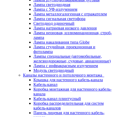
Лампа светодиодная
Лампа с УФ-излучением
Лампа металлогалогенная с отражателем
Лампа сигнальная светофора
Светодиод одиночный
Лампа натриевая низкого давления
Лампа неоновая, иллюминационная, строб-
лампа
Лампа накаливания типа Globe
Лампа студийная, проекционная и
фотолампа
Лампы специальные (автомобильные,
железнодорожные, судовые, авиационные)
Лампа с инфракрасным излучением
Модуль светодиодный
Каналы настенного и потолочного монтажа
Крышка для настенного кабель-канала
Кабель-канал
Коробка монтажная для настенного кабель-
канала
Кабель-канал плинтусный
Коробка распределительная для систем
кабель-каналов
Панель лицевая для настенного кабель-