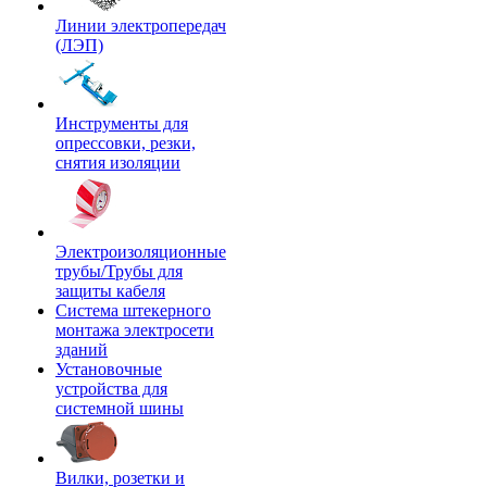
Линии электропередач
(ЛЭП)
Инструменты для
опрессовки, резки,
снятия изоляции
Электроизоляционные
трубы/Трубы для
защиты кабеля
Система штекерного
монтажа электросети
зданий
Установочные
устройства для
системной шины
Вилки, розетки и