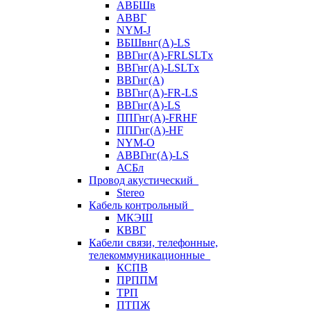
АВБШв
АВВГ
NYM-J
ВБШвнг(А)-LS
ВВГнг(A)-FRLSLTx
ВВГнг(A)-LSLTx
ВВГнг(А)
ВВГнг(А)-FR-LS
ВВГнг(А)-LS
ППГнг(А)-FRHF
ППГнг(А)-HF
NYM-O
АВВГнг(А)-LS
АСБл
Провод акустический
Stereo
Кабель контрольный
МКЭШ
КВВГ
Кабели связи, телефонные,
телекоммуникационные
КСПВ
ПРППМ
ТРП
ПТПЖ