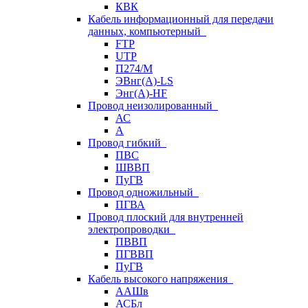
КВК
Кабель информационный для передачи
данных, компьютерный
FTP
UTP
П274/М
ЭВнг(А)-LS
Энг(А)-HF
Провод неизолированный
АС
А
Провод гибкий
ПВС
ШВВП
ПуГВ
Провод одножильный
ПГВА
Провод плоский для внутренней
электропроводки
ПВВП
ПГВВП
ПуГВ
Кабель высокого напряжения
ААШв
АСБл