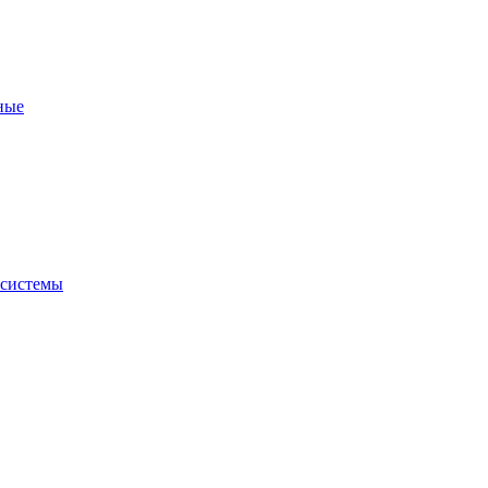
ные
 системы