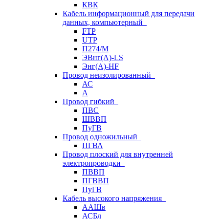
КВК
Кабель информационный для передачи
данных, компьютерный
FTP
UTP
П274/М
ЭВнг(А)-LS
Энг(А)-HF
Провод неизолированный
АС
А
Провод гибкий
ПВС
ШВВП
ПуГВ
Провод одножильный
ПГВА
Провод плоский для внутренней
электропроводки
ПВВП
ПГВВП
ПуГВ
Кабель высокого напряжения
ААШв
АСБл