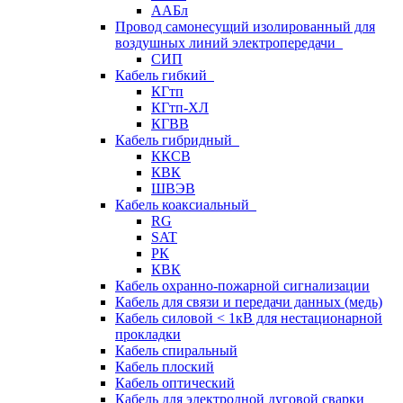
ААБл
Провод самонесущий изолированный для
воздушных линий электропередачи
СИП
Кабель гибкий
КГтп
КГтп-ХЛ
КГВВ
Кабель гибридный
ККСВ
КВК
ШВЭВ
Кабель коаксиальный
RG
SAT
РК
КВК
Кабель охранно-пожарной сигнализации
Кабель для связи и передачи данных (медь)
Кабель силовой < 1кВ для нестационарной
прокладки
Кабель спиральный
Кабель плоский
Кабель оптический
Кабель для электродной дуговой сварки