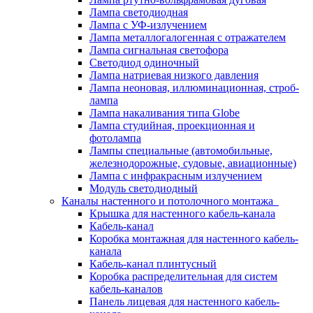
Лампа светодиодная
Лампа с УФ-излучением
Лампа металлогалогенная с отражателем
Лампа сигнальная светофора
Светодиод одиночный
Лампа натриевая низкого давления
Лампа неоновая, иллюминационная, строб-
лампа
Лампа накаливания типа Globe
Лампа студийная, проекционная и
фотолампа
Лампы специальные (автомобильные,
железнодорожные, судовые, авиационные)
Лампа с инфракрасным излучением
Модуль светодиодный
Каналы настенного и потолочного монтажа
Крышка для настенного кабель-канала
Кабель-канал
Коробка монтажная для настенного кабель-
канала
Кабель-канал плинтусный
Коробка распределительная для систем
кабель-каналов
Панель лицевая для настенного кабель-