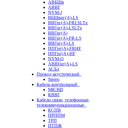
АВБШв
АВВГ
NYM-J
ВБШвнг(А)-LS
ВВГнг(A)-FRLSLTx
ВВГнг(A)-LSLTx
ВВГнг(А)
ВВГнг(А)-FR-LS
ВВГнг(А)-LS
ППГнг(А)-FRHF
ППГнг(А)-HF
NYM-O
АВВГнг(А)-LS
АСБл
Провод акустический
Stereo
Кабель контрольный
МКЭШ
КВВГ
Кабели связи, телефонные,
телекоммуникационные
КСПВ
ПРППМ
ТРП
ПТПЖ