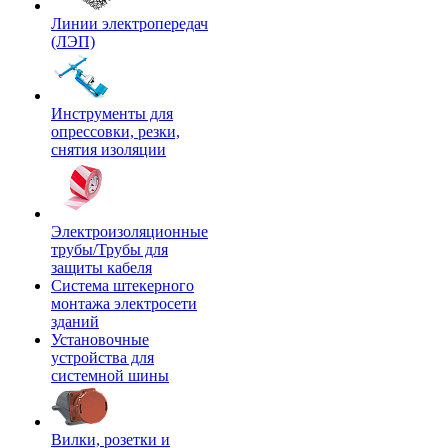
Линии электропередач
(ЛЭП)
Инструменты для
опрессовки, резки,
снятия изоляции
Электроизоляционные
трубы/Трубы для
защиты кабеля
Система штекерного
монтажа электросети
зданий
Установочные
устройства для
системной шины
Вилки, розетки и