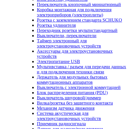
Переключатель кнопочный миниатюрный
Коробка монтажная для подключения
электроприборов (электроплиты)
Розетка с заземлением стандарта SCHUKO
Розетка удлинителя
Переходник розетки мультистандартный
Выключатели, переключатели
Таймер электронный для
электроустановочных устройств
Аксессуары для электроустановочных
устройств
Электропитание USB
Мультивставка / разъем для передачи данных
и для подключения техники связи
Держатель для модульных бытовых
коммутационных аппаратов
Выключатель с электронной коммутацией
Блок распределения питания (PDU)
Выключатель шнуровой/диммер
Вилка/розетка без защитного контакта
Механизм датчика движения
Система акустическая для
электроустановочных устройств
Приемник радиосигнала
Датчик для жалюзи/реле времени