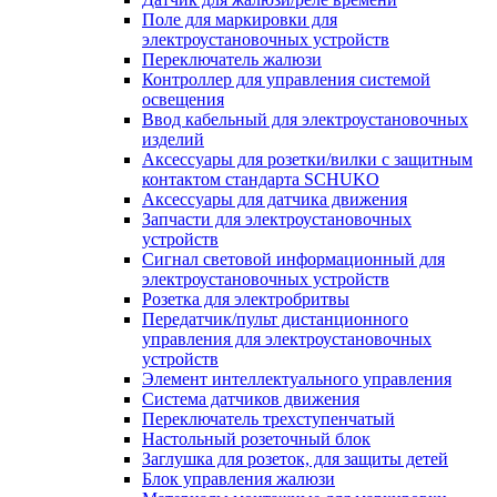
Поле для маркировки для
электроустановочных устройств
Переключатель жалюзи
Контроллер для управления системой
освещения
Ввод кабельный для электроустановочных
изделий
Аксессуары для розетки/вилки с защитным
контактом стандарта SCHUKO
Аксессуары для датчика движения
Запчасти для электроустановочных
устройств
Сигнал световой информационный для
электроустановочных устройств
Розетка для электробритвы
Передатчик/пульт дистанционного
управления для электроустановочных
устройств
Элемент интеллектуального управления
Система датчиков движения
Переключатель трехступенчатый
Настольный розеточный блок
Заглушка для розеток, для защиты детей
Блок управления жалюзи