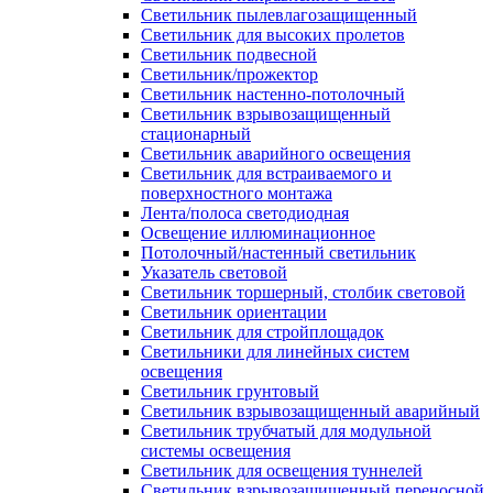
Светильник пылевлагозащищенный
Светильник для высоких пролетов
Светильник подвесной
Светильник/прожектор
Светильник настенно-потолочный
Светильник взрывозащищенный
стационарный
Светильник аварийного освещения
Светильник для встраиваемого и
поверхностного монтажа
Лента/полоса светодиодная
Освещение иллюминационное
Потолочный/настенный светильник
Указатель световой
Светильник торшерный, столбик световой
Светильник ориентации
Светильник для стройплощадок
Светильники для линейных систем
освещения
Светильник грунтовый
Светильник взрывозащищенный аварийный
Светильник трубчатый для модульной
системы освещения
Светильник для освещения туннелей
Светильник взрывозащищенный переносной