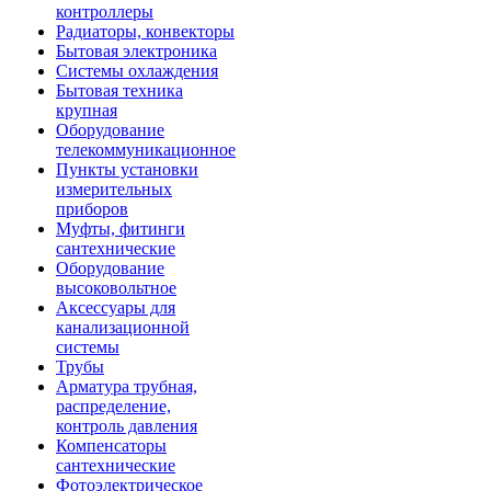
контроллеры
Радиаторы, конвекторы
Бытовая электроника
Системы охлаждения
Бытовая техника
крупная
Оборудование
телекоммуникационное
Пункты установки
измерительных
приборов
Муфты, фитинги
сантехнические
Оборудование
высоковольтное
Аксессуары для
канализационной
системы
Трубы
Арматура трубная,
распределение,
контроль давления
Компенсаторы
сантехнические
Фотоэлектрическое