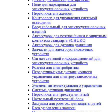
Поле для маркировки для
электроустановочных устройств
Переключатель жалюзи
Контроллер для управления системой
освещения
Ввод кабельный для электроустановочных
изделий
Аксессуары для розетки/вилки с защитным
контактом стандарта SCHUKO
Аксессуары для датчика движения
Запчасти для электроустановочных
устройств
Сигнал световой информационный для
электроустановочных устройств
Розетка для электробритвы
Передатчик/пульт дистанционного
управления для электроустановочных
устройств
Элемент интеллектуального управления
Система датчиков движения
Переключатель трехступенчатый
Настольный розеточный блок
Заглушка для розеток, для защиты детей
Блок управления жалюзи