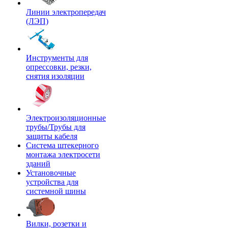
Линии электропередач
(ЛЭП)
Инструменты для
опрессовки, резки,
снятия изоляции
Электроизоляционные
трубы/Трубы для
защиты кабеля
Система штекерного
монтажа электросети
зданий
Установочные
устройства для
системной шины
Вилки, розетки и