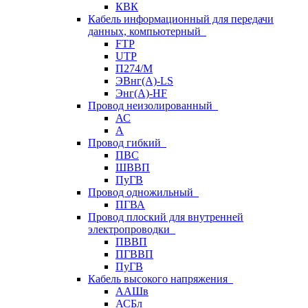
КВК
Кабель информационный для передачи
данных, компьютерный
FTP
UTP
П274/М
ЭВнг(А)-LS
Энг(А)-HF
Провод неизолированный
АС
А
Провод гибкий
ПВС
ШВВП
ПуГВ
Провод одножильный
ПГВА
Провод плоский для внутренней
электропроводки
ПВВП
ПГВВП
ПуГВ
Кабель высокого напряжения
ААШв
АСБл