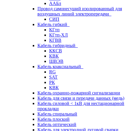
ААБл
Провод самонесущий изолированный для
воздушных линий электропередачи
СИП
Кабель гибкий
КГтп
КГтп-ХЛ
КГВВ
Кабель гибридный
ККСВ
КВК
ШВЭВ
Кабель коаксиальный
RG
SAT
РК
КВК
Кабель охранно-пожарной сигнализации
Кабель для связи и передачи данных (медь)
Кабель силовой < 1кВ для нестационарной
прокладки
Кабель спиральный
Кабель плоский
Кабель оптический
Кабель для электродной дуговой сварки