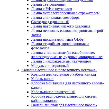
Лампа светодиодная
Лампа с УФ-излучением
Лампа металлогалогенная с отражателем
Лампа сигнальная светофора
Светодиод одиночный
Лампа натриевая низкого давления
Лампа неоновая, иллюминационная, строб-
лампа
Лампа накаливания типа Globe
Лампа студийная, проекционная и
фотолампа
Лампы специальные (автомобильные,
железнодорожные, судовые, авиационные)
Лампа с инфракрасным излучением
Модуль светодиодный
Каналы настенного и потолочного монтажа
Крышка для настенного кабель-канала
Кабель-канал
Коробка монтажная для настенного кабель-
канала
Кабель-канал плинтусный
Коробка распределительная для систем
кабель-каналов
Панель лицевая для настенного кабель-