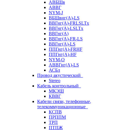
АВБШв
АВВГ
NYM-J
ВБШвнг(А)-LS
ВВГнг(A)-FRLSLTx
ВВГнг(A)-LSLTx
ВВГнг(А)
ВВГнг(А)-FR-LS
ВВГнг(А)-LS
ППГнг(А)-FRHF
ППГнг(А)-HF
NYM-O
АВВГнг(А)-LS
АСБл
Провод акустический
Stereo
Кабель контрольный
МКЭШ
КВВГ
Кабели связи, телефонные,
телекоммуникационные
КСПВ
ПРППМ
ТРП
ПТПЖ