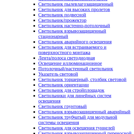
Светильник пылевлагозащищенный
Светильник для высоких пролетов
Светильник подвесной
Светильник/прожектор
Светильник настенно-потолочный
Светильник взрывозащищенный
стационарный
Светильник аварийного освещения
Светильник для встраиваемого и
поверхностного монтажа
Лента/полоса светодиодная
Освещение иллюминационное
Потолочный/настенный светильник
Указатель световой
Светильник торшерный, столбик световой
Светильник ориентации
Светильник для стройплощадок
Светильники для линейных систем
освещения
Светильник грунтовый
Светильник взрывозащищенный аварийный
Светильник трубчатый для модульной
системы освещения
Светильник для освещения туннелей
Светильник взрывозащищенный переносной