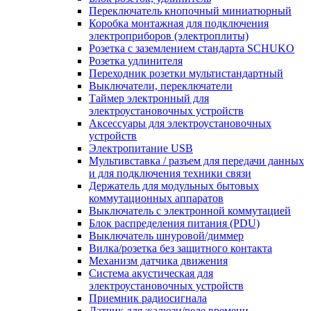
Переключатель кнопочный миниатюрный
Коробка монтажная для подключения
электроприборов (электроплиты)
Розетка с заземлением стандарта SCHUKO
Розетка удлинителя
Переходник розетки мультистандартный
Выключатели, переключатели
Таймер электронный для
электроустановочных устройств
Аксессуары для электроустановочных
устройств
Электропитание USB
Мультивставка / разъем для передачи данных
и для подключения техники связи
Держатель для модульных бытовых
коммутационных аппаратов
Выключатель с электронной коммутацией
Блок распределения питания (PDU)
Выключатель шнуровой/диммер
Вилка/розетка без защитного контакта
Механизм датчика движения
Система акустическая для
электроустановочных устройств
Приемник радиосигнала
Датчик для жалюзи/реле времени