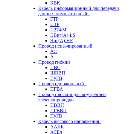
КВК
Кабель информационный для передачи
данных, компьютерный
FTP
UTP
П274/М
ЭВнг(А)-LS
Энг(А)-HF
Провод неизолированный
АС
А
Провод гибкий
ПВС
ШВВП
ПуГВ
Провод одножильный
ПГВА
Провод плоский для внутренней
электропроводки
ПВВП
ПГВВП
ПуГВ
Кабель высокого напряжения
ААШв
АСБл