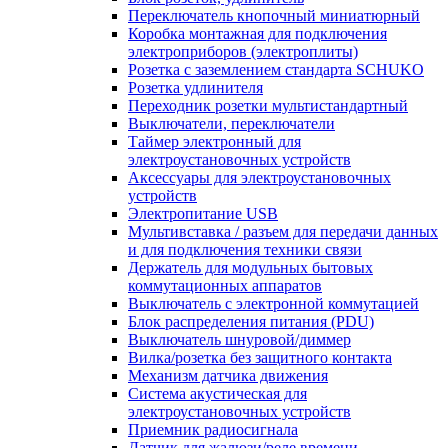
Переключатель кнопочный миниатюрный
Коробка монтажная для подключения
электроприборов (электроплиты)
Розетка с заземлением стандарта SCHUKO
Розетка удлинителя
Переходник розетки мультистандартный
Выключатели, переключатели
Таймер электронный для
электроустановочных устройств
Аксессуары для электроустановочных
устройств
Электропитание USB
Мультивставка / разъем для передачи данных
и для подключения техники связи
Держатель для модульных бытовых
коммутационных аппаратов
Выключатель с электронной коммутацией
Блок распределения питания (PDU)
Выключатель шнуровой/диммер
Вилка/розетка без защитного контакта
Механизм датчика движения
Система акустическая для
электроустановочных устройств
Приемник радиосигнала
Датчик для жалюзи/реле времени