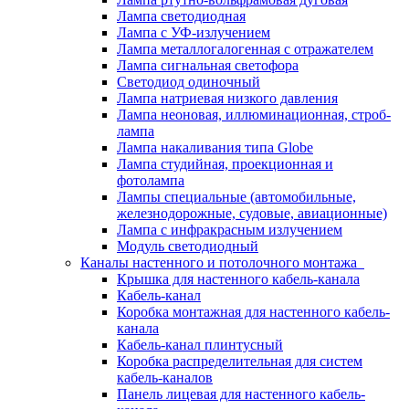
Лампа светодиодная
Лампа с УФ-излучением
Лампа металлогалогенная с отражателем
Лампа сигнальная светофора
Светодиод одиночный
Лампа натриевая низкого давления
Лампа неоновая, иллюминационная, строб-
лампа
Лампа накаливания типа Globe
Лампа студийная, проекционная и
фотолампа
Лампы специальные (автомобильные,
железнодорожные, судовые, авиационные)
Лампа с инфракрасным излучением
Модуль светодиодный
Каналы настенного и потолочного монтажа
Крышка для настенного кабель-канала
Кабель-канал
Коробка монтажная для настенного кабель-
канала
Кабель-канал плинтусный
Коробка распределительная для систем
кабель-каналов
Панель лицевая для настенного кабель-