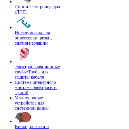
Линии электропередач
(ЛЭП)
Инструменты для
опрессовки, резки,
снятия изоляции
Электроизоляционные
трубы/Трубы для
защиты кабеля
Система штекерного
монтажа электросети
зданий
Установочные
устройства для
системной шины
Вилки, розетки и