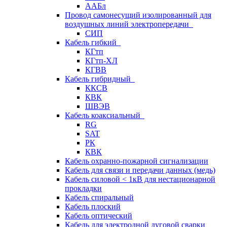
ААБл
Провод самонесущий изолированный для
воздушных линий электропередачи
СИП
Кабель гибкий
КГтп
КГтп-ХЛ
КГВВ
Кабель гибридный
ККСВ
КВК
ШВЭВ
Кабель коаксиальный
RG
SAT
РК
КВК
Кабель охранно-пожарной сигнализации
Кабель для связи и передачи данных (медь)
Кабель силовой < 1кВ для нестационарной
прокладки
Кабель спиральный
Кабель плоский
Кабель оптический
Кабель для электродной дуговой сварки