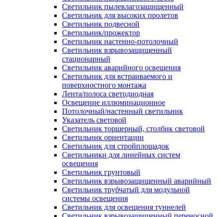
Светильник пылевлагозащищенный
Светильник для высоких пролетов
Светильник подвесной
Светильник/прожектор
Светильник настенно-потолочный
Светильник взрывозащищенный
стационарный
Светильник аварийного освещения
Светильник для встраиваемого и
поверхностного монтажа
Лента/полоса светодиодная
Освещение иллюминационное
Потолочный/настенный светильник
Указатель световой
Светильник торшерный, столбик световой
Светильник ориентации
Светильник для стройплощадок
Светильники для линейных систем
освещения
Светильник грунтовый
Светильник взрывозащищенный аварийный
Светильник трубчатый для модульной
системы освещения
Светильник для освещения туннелей
Светильник взрывозащищенный переносной