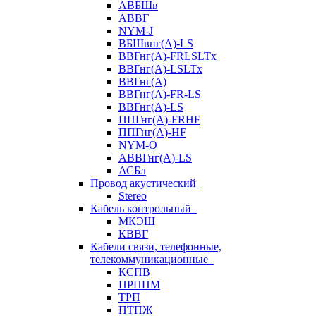
АВБШв
АВВГ
NYM-J
ВБШвнг(А)-LS
ВВГнг(A)-FRLSLTx
ВВГнг(A)-LSLTx
ВВГнг(А)
ВВГнг(А)-FR-LS
ВВГнг(А)-LS
ППГнг(А)-FRHF
ППГнг(А)-HF
NYM-O
АВВГнг(А)-LS
АСБл
Провод акустический
Stereo
Кабель контрольный
МКЭШ
КВВГ
Кабели связи, телефонные,
телекоммуникационные
КСПВ
ПРППМ
ТРП
ПТПЖ