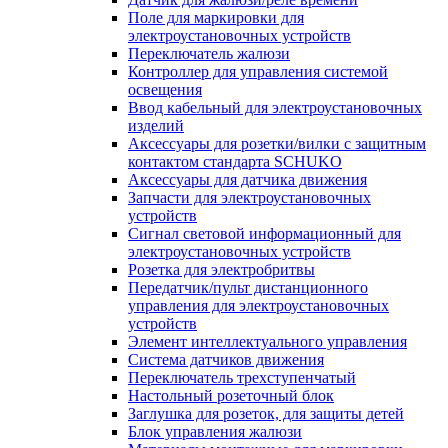
Поле для маркировки для
электроустановочных устройств
Переключатель жалюзи
Контроллер для управления системой
освещения
Ввод кабельный для электроустановочных
изделий
Аксессуары для розетки/вилки с защитным
контактом стандарта SCHUKO
Аксессуары для датчика движения
Запчасти для электроустановочных
устройств
Сигнал световой информационный для
электроустановочных устройств
Розетка для электробритвы
Передатчик/пульт дистанционного
управления для электроустановочных
устройств
Элемент интеллектуального управления
Система датчиков движения
Переключатель трехступенчатый
Настольный розеточный блок
Заглушка для розеток, для защиты детей
Блок управления жалюзи