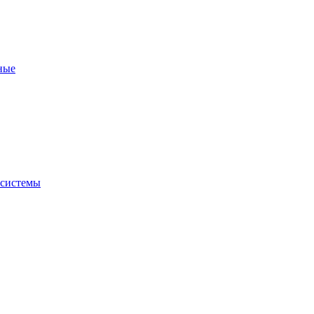
ные
 системы