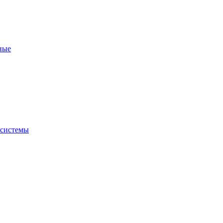
ные
 системы