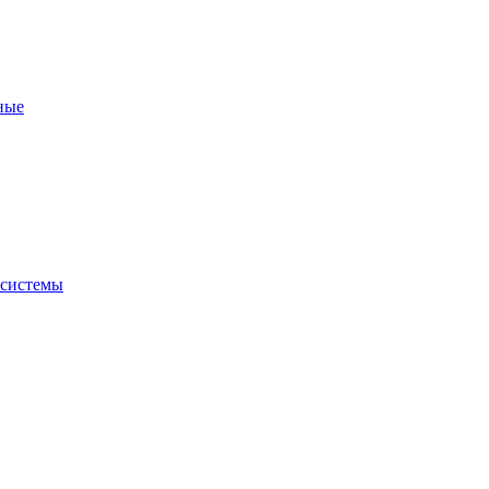
ные
 системы