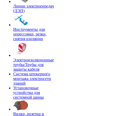
Линии электропередач
(ЛЭП)
Инструменты для
опрессовки, резки,
снятия изоляции
Электроизоляционные
трубы/Трубы для
защиты кабеля
Система штекерного
монтажа электросети
зданий
Установочные
устройства для
системной шины
Вилки, розетки и