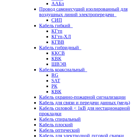
ААБл
Провод самонесущий изолированный для
воздушных линий электропередачи
СИП
Кабель гибкий
КГтп
КГтп-ХЛ
КГВВ
Кабель гибридный
ККСВ
КВК
ШВЭВ
Кабель коаксиальный
RG
SAT
РК
КВК
Кабель охранно-пожарной сигнализации
Кабель для связи и передачи данных (медь)
Кабель силовой < 1кВ для нестационарной
прокладки
Кабель спиральный
Кабель плоский
Кабель оптический
Кабель для электродной дуговой сварки