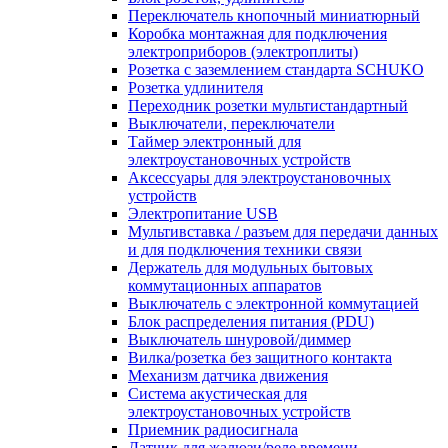
Переключатель кнопочный миниатюрный
Коробка монтажная для подключения
электроприборов (электроплиты)
Розетка с заземлением стандарта SCHUKO
Розетка удлинителя
Переходник розетки мультистандартный
Выключатели, переключатели
Таймер электронный для
электроустановочных устройств
Аксессуары для электроустановочных
устройств
Электропитание USB
Мультивставка / разъем для передачи данных
и для подключения техники связи
Держатель для модульных бытовых
коммутационных аппаратов
Выключатель с электронной коммутацией
Блок распределения питания (PDU)
Выключатель шнуровой/диммер
Вилка/розетка без защитного контакта
Механизм датчика движения
Система акустическая для
электроустановочных устройств
Приемник радиосигнала
Датчик для жалюзи/реле времени