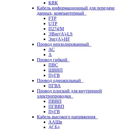
КВК
Кабель информационный для передачи
данных, компьютерный
FTP
UTP
П274/М
ЭВнг(А)-LS
Энг(А)-HF
Провод неизолированный
АС
А
Провод гибкий
ПВС
ШВВП
ПуГВ
Провод одножильный
ПГВА
Провод плоский для внутренней
электропроводки
ПВВП
ПГВВП
ПуГВ
Кабель высокого напряжения
ААШв
АСБл