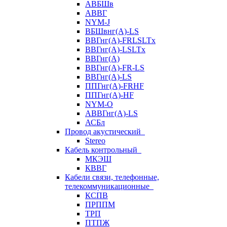
АВБШв
АВВГ
NYM-J
ВБШвнг(А)-LS
ВВГнг(A)-FRLSLTx
ВВГнг(A)-LSLTx
ВВГнг(А)
ВВГнг(А)-FR-LS
ВВГнг(А)-LS
ППГнг(А)-FRHF
ППГнг(А)-HF
NYM-O
АВВГнг(А)-LS
АСБл
Провод акустический
Stereo
Кабель контрольный
МКЭШ
КВВГ
Кабели связи, телефонные,
телекоммуникационные
КСПВ
ПРППМ
ТРП
ПТПЖ