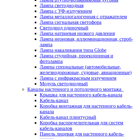
Лампа светодиодная
Лампа с УФ-излучением
Лампа металлогалогенная с отражателем
Лампа сигнальная светофора
Светодиод одиночный
Лампа натриевая низкого давления
Лампа неоновая, иллюминационная, строб-
лампа
Лампа накаливания типа Globe
Лампа студийная, проекционная и
фотолампа
Лампы специальные (автомобильные,
железнодорожные, судовые, авиационные)
Лампа с инфракрасным излучением
Модуль светодиодный
Каналы настенного и потолочного монтажа
Крышка для настенного кабель-канала
Кабель-канал
Коробка монтажная для настенного кабель-
канала
Кабель-канал плинтусный
Коробка распределительная для систем
кабель-каналов
Панель лицевая для настенного кабель-