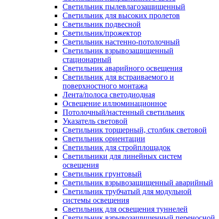
Светильник пылевлагозащищенный
Светильник для высоких пролетов
Светильник подвесной
Светильник/прожектор
Светильник настенно-потолочный
Светильник взрывозащищенный
стационарный
Светильник аварийного освещения
Светильник для встраиваемого и
поверхностного монтажа
Лента/полоса светодиодная
Освещение иллюминационное
Потолочный/настенный светильник
Указатель световой
Светильник торшерный, столбик световой
Светильник ориентации
Светильник для стройплощадок
Светильники для линейных систем
освещения
Светильник грунтовый
Светильник взрывозащищенный аварийный
Светильник трубчатый для модульной
системы освещения
Светильник для освещения туннелей
Светильник взрывозащищенный переносной