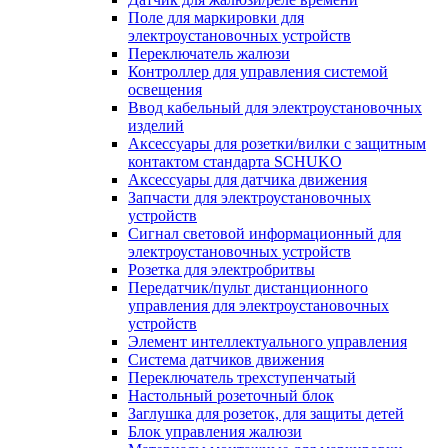
Поле для маркировки для
электроустановочных устройств
Переключатель жалюзи
Контроллер для управления системой
освещения
Ввод кабельный для электроустановочных
изделий
Аксессуары для розетки/вилки с защитным
контактом стандарта SCHUKO
Аксессуары для датчика движения
Запчасти для электроустановочных
устройств
Сигнал световой информационный для
электроустановочных устройств
Розетка для электробритвы
Передатчик/пульт дистанционного
управления для электроустановочных
устройств
Элемент интеллектуального управления
Система датчиков движения
Переключатель трехступенчатый
Настольный розеточный блок
Заглушка для розеток, для защиты детей
Блок управления жалюзи