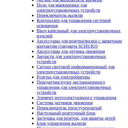
Поле для маркировки для
электроустановочных устройств
Переключатель жалюзи
Контроллер для управления системой
освещения
Ввод кабельный для электроустановочных
изделий
Аксессуары для розетки/вилки с защитным
контактом стандарта SCHUKO
Аксессуары для датчика движения
Запчасти для электроустановочных
устройств
Сигнал световой информационный для
электроустановочных устройств
Розетка для электробритвы
Передатчик/пульт дистанционного
управления для электроустановочных
устройств
Элемент интеллектуального управления
Система датчиков движения
Переключатель трехступенчатый
Настольный розеточный блок
Заглушка для розеток, для защиты детей
Блок управления жалюзи