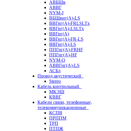
АВБШв
АВВГ
NYM-J
ВБШвнг(А)-LS
ВВГнг(A)-FRLSLTx
ВВГнг(A)-LSLTx
ВВГнг(А)
ВВГнг(А)-FR-LS
ВВГнг(А)-LS
ППГнг(А)-FRHF
ППГнг(А)-HF
NYM-O
АВВГнг(А)-LS
АСБл
Провод акустический
Stereo
Кабель контрольный
МКЭШ
КВВГ
Кабели связи, телефонные,
телекоммуникационные
КСПВ
ПРППМ
ТРП
ПТПЖ