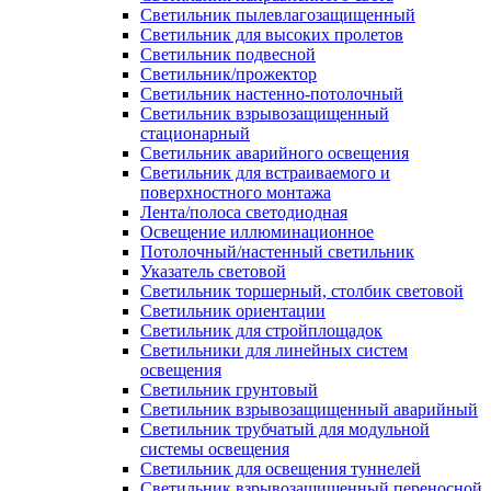
Светильник пылевлагозащищенный
Светильник для высоких пролетов
Светильник подвесной
Светильник/прожектор
Светильник настенно-потолочный
Светильник взрывозащищенный
стационарный
Светильник аварийного освещения
Светильник для встраиваемого и
поверхностного монтажа
Лента/полоса светодиодная
Освещение иллюминационное
Потолочный/настенный светильник
Указатель световой
Светильник торшерный, столбик световой
Светильник ориентации
Светильник для стройплощадок
Светильники для линейных систем
освещения
Светильник грунтовый
Светильник взрывозащищенный аварийный
Светильник трубчатый для модульной
системы освещения
Светильник для освещения туннелей
Светильник взрывозащищенный переносной