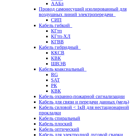
ААБл
Провод самонесущий изолированный для
воздушных линий электропередачи
СИП
Кабель гибкий
КГтп
КГтп-ХЛ
КГВВ
Кабель гибридный
ККСВ
КВК
ШВЭВ
Кабель коаксиальный
RG
SAT
РК
КВК
Кабель охранно-пожарной сигнализации
Кабель для связи и передачи данных (медь)
Кабель силовой < 1кВ для нестационарной
прокладки
Кабель спиральный
Кабель плоский
Кабель оптический
Кабель для электродной дуговой сварки