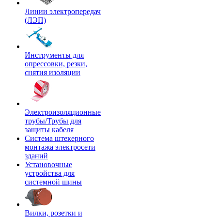
Линии электропередач
(ЛЭП)
Инструменты для
опрессовки, резки,
снятия изоляции
Электроизоляционные
трубы/Трубы для
защиты кабеля
Система штекерного
монтажа электросети
зданий
Установочные
устройства для
системной шины
Вилки, розетки и