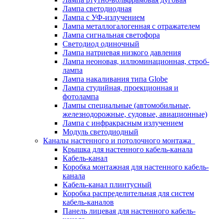
Лампа светодиодная
Лампа с УФ-излучением
Лампа металлогалогенная с отражателем
Лампа сигнальная светофора
Светодиод одиночный
Лампа натриевая низкого давления
Лампа неоновая, иллюминационная, строб-
лампа
Лампа накаливания типа Globe
Лампа студийная, проекционная и
фотолампа
Лампы специальные (автомобильные,
железнодорожные, судовые, авиационные)
Лампа с инфракрасным излучением
Модуль светодиодный
Каналы настенного и потолочного монтажа
Крышка для настенного кабель-канала
Кабель-канал
Коробка монтажная для настенного кабель-
канала
Кабель-канал плинтусный
Коробка распределительная для систем
кабель-каналов
Панель лицевая для настенного кабель-