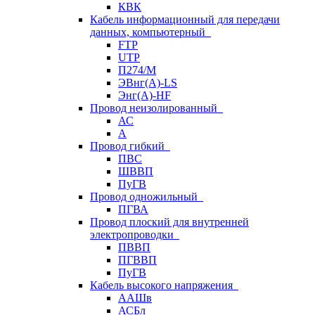
КВК
Кабель информационный для передачи
данных, компьютерный
FTP
UTP
П274/М
ЭВнг(А)-LS
Энг(А)-HF
Провод неизолированный
АС
А
Провод гибкий
ПВС
ШВВП
ПуГВ
Провод одножильный
ПГВА
Провод плоский для внутренней
электропроводки
ПВВП
ПГВВП
ПуГВ
Кабель высокого напряжения
ААШв
АСБл