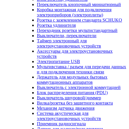
Переключатель кнопочный миниатюрный
Коробка монтажная для подключения
электроприборов (электроплиты)
Розетка с заземлением стандарта SCHUKO
Розетка удлинителя
Переходник розетки мультистандартный
Выключатели, переключатели
Таймер электронный для
электроустановочных устройств
Аксессуары для электроустановочных
устройств
Электропитание USB
Мультивставка / разъем для передачи данных
и для подключения техники связи
Держатель для модульных бытовых
коммутационных аппаратов
Выключатель с электронной коммутацией
Блок распределения питания (PDU)
Выключатель шнуровой/диммер
Вилка/розетка без защитного контакта
Механизм датчика движения
Система акустическая для
электроустановочных устройств
Приемник радиосигнала
Датчик для жалюзи/реле времени