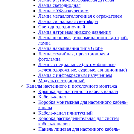
Лампа светодиодная
Лампа с УФ-излучением
Лампа металлогалогенная с отражателем
Лампа сигнальная светофора
Светодиод одиночный
Лампа натриевая низкого давления
Лампа неоновая, иллюминационная, строб-
лампа
Лампа накаливания типа Globe
Лампа студийная, проекционная и
фотолампа
Лампы специальные (автомобильные,
железнодорожные, судовые, авиационные)
Лампа с инфракрасным излучением
Модуль светодиодный
Каналы настенного и потолочного монтажа
Крышка для настенного кабель-канала
Кабель-канал
Коробка монтажная для настенного кабель-
канала
Кабель-канал плинтусный
Коробка распределительная для систем
кабель-каналов
Панель лицевая для настенного кабель-