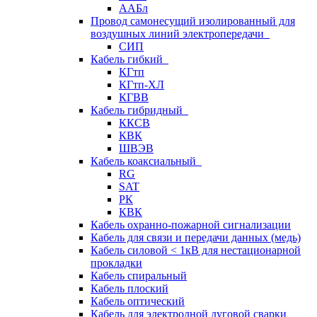
ААБл
Провод самонесущий изолированный для
воздушных линий электропередачи
СИП
Кабель гибкий
КГтп
КГтп-ХЛ
КГВВ
Кабель гибридный
ККСВ
КВК
ШВЭВ
Кабель коаксиальный
RG
SAT
РК
КВК
Кабель охранно-пожарной сигнализации
Кабель для связи и передачи данных (медь)
Кабель силовой < 1кВ для нестационарной
прокладки
Кабель спиральный
Кабель плоский
Кабель оптический
Кабель для электродной дуговой сварки