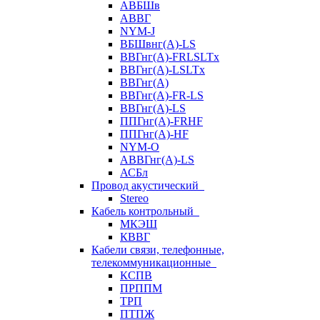
АВБШв
АВВГ
NYM-J
ВБШвнг(А)-LS
ВВГнг(A)-FRLSLTx
ВВГнг(A)-LSLTx
ВВГнг(А)
ВВГнг(А)-FR-LS
ВВГнг(А)-LS
ППГнг(А)-FRHF
ППГнг(А)-HF
NYM-O
АВВГнг(А)-LS
АСБл
Провод акустический
Stereo
Кабель контрольный
МКЭШ
КВВГ
Кабели связи, телефонные,
телекоммуникационные
КСПВ
ПРППМ
ТРП
ПТПЖ