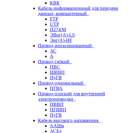
КВК
Кабель информационный для передачи
данных, компьютерный
FTP
UTP
П274/М
ЭВнг(А)-LS
Энг(А)-HF
Провод неизолированный
АС
А
Провод гибкий
ПВС
ШВВП
ПуГВ
Провод одножильный
ПГВА
Провод плоский для внутренней
электропроводки
ПВВП
ПГВВП
ПуГВ
Кабель высокого напряжения
ААШв
АСБл