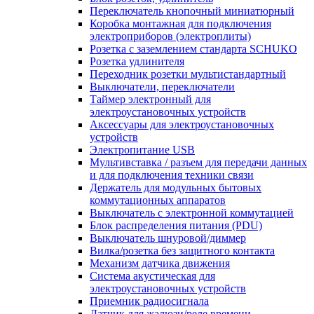
Переключатель кнопочный миниатюрный
Коробка монтажная для подключения
электроприборов (электроплиты)
Розетка с заземлением стандарта SCHUKO
Розетка удлинителя
Переходник розетки мультистандартный
Выключатели, переключатели
Таймер электронный для
электроустановочных устройств
Аксессуары для электроустановочных
устройств
Электропитание USB
Мультивставка / разъем для передачи данных
и для подключения техники связи
Держатель для модульных бытовых
коммутационных аппаратов
Выключатель с электронной коммутацией
Блок распределения питания (PDU)
Выключатель шнуровой/диммер
Вилка/розетка без защитного контакта
Механизм датчика движения
Система акустическая для
электроустановочных устройств
Приемник радиосигнала
Датчик для жалюзи/реле времени