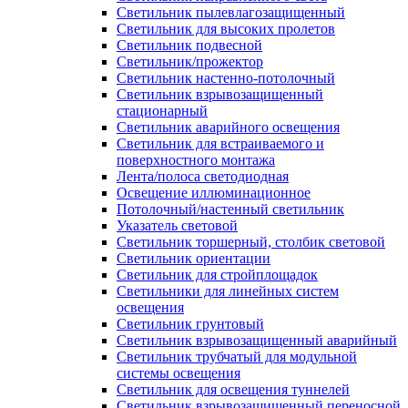
Светильник пылевлагозащищенный
Светильник для высоких пролетов
Светильник подвесной
Светильник/прожектор
Светильник настенно-потолочный
Светильник взрывозащищенный
стационарный
Светильник аварийного освещения
Светильник для встраиваемого и
поверхностного монтажа
Лента/полоса светодиодная
Освещение иллюминационное
Потолочный/настенный светильник
Указатель световой
Светильник торшерный, столбик световой
Светильник ориентации
Светильник для стройплощадок
Светильники для линейных систем
освещения
Светильник грунтовый
Светильник взрывозащищенный аварийный
Светильник трубчатый для модульной
системы освещения
Светильник для освещения туннелей
Светильник взрывозащищенный переносной