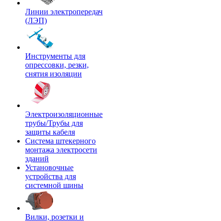
Линии электропередач
(ЛЭП)
Инструменты для
опрессовки, резки,
снятия изоляции
Электроизоляционные
трубы/Трубы для
защиты кабеля
Система штекерного
монтажа электросети
зданий
Установочные
устройства для
системной шины
Вилки, розетки и