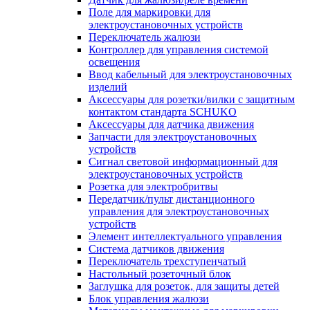
Поле для маркировки для
электроустановочных устройств
Переключатель жалюзи
Контроллер для управления системой
освещения
Ввод кабельный для электроустановочных
изделий
Аксессуары для розетки/вилки с защитным
контактом стандарта SCHUKO
Аксессуары для датчика движения
Запчасти для электроустановочных
устройств
Сигнал световой информационный для
электроустановочных устройств
Розетка для электробритвы
Передатчик/пульт дистанционного
управления для электроустановочных
устройств
Элемент интеллектуального управления
Система датчиков движения
Переключатель трехступенчатый
Настольный розеточный блок
Заглушка для розеток, для защиты детей
Блок управления жалюзи