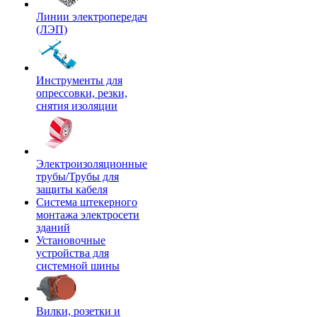
Линии электропередач
(ЛЭП)
Инструменты для
опрессовки, резки,
снятия изоляции
Электроизоляционные
трубы/Трубы для
защиты кабеля
Система штекерного
монтажа электросети
зданий
Установочные
устройства для
системной шины
Вилки, розетки и