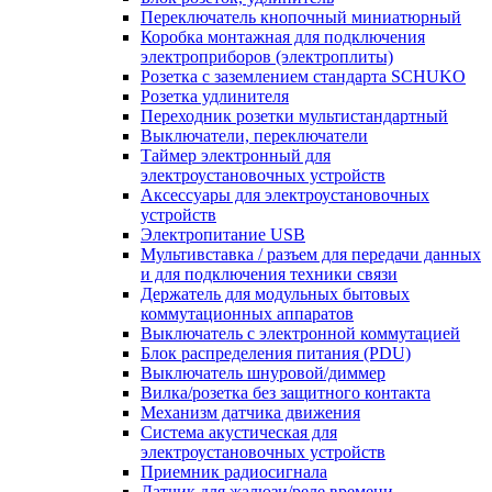
Переключатель кнопочный миниатюрный
Коробка монтажная для подключения
электроприборов (электроплиты)
Розетка с заземлением стандарта SCHUKO
Розетка удлинителя
Переходник розетки мультистандартный
Выключатели, переключатели
Таймер электронный для
электроустановочных устройств
Аксессуары для электроустановочных
устройств
Электропитание USB
Мультивставка / разъем для передачи данных
и для подключения техники связи
Держатель для модульных бытовых
коммутационных аппаратов
Выключатель с электронной коммутацией
Блок распределения питания (PDU)
Выключатель шнуровой/диммер
Вилка/розетка без защитного контакта
Механизм датчика движения
Система акустическая для
электроустановочных устройств
Приемник радиосигнала
Датчик для жалюзи/реле времени