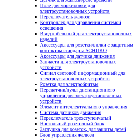
Поле для маркировки для
электроустановочных устройств
Переключатель жалюзи
Контроллер для управления системой
освещения
Ввод кабельный для электроустановочных
изделий
Аксессуары для розетки/вилки с защитным
контактом стандарта SCHUKO
Аксессуары для датчика движения
Запчасти для электроустановочных
устройств
Сигнал световой информационный для
электроустановочных устройств
Розетка для электробритвы
Передатчик/пульт дистанционного
управления для электроустановочных
устройств
Элемент интеллектуального управления
Система датчиков движения
Переключатель трехступенчатый
Настольный розеточный блок
Заглушка для розеток, для защиты детей
Блок управления жалюзи