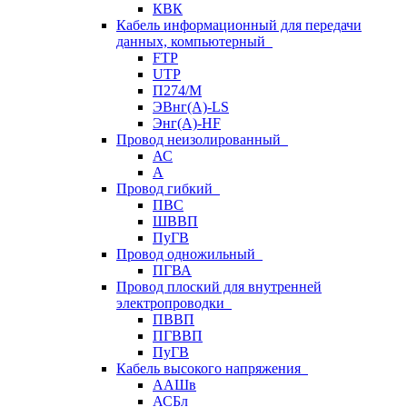
КВК
Кабель информационный для передачи
данных, компьютерный
FTP
UTP
П274/М
ЭВнг(А)-LS
Энг(А)-HF
Провод неизолированный
АС
А
Провод гибкий
ПВС
ШВВП
ПуГВ
Провод одножильный
ПГВА
Провод плоский для внутренней
электропроводки
ПВВП
ПГВВП
ПуГВ
Кабель высокого напряжения
ААШв
АСБл