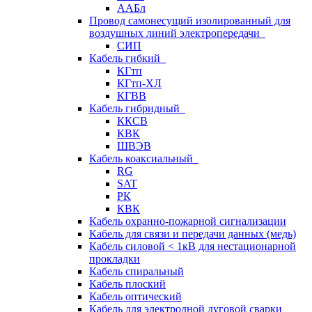
ААБл
Провод самонесущий изолированный для
воздушных линий электропередачи
СИП
Кабель гибкий
КГтп
КГтп-ХЛ
КГВВ
Кабель гибридный
ККСВ
КВК
ШВЭВ
Кабель коаксиальный
RG
SAT
РК
КВК
Кабель охранно-пожарной сигнализации
Кабель для связи и передачи данных (медь)
Кабель силовой < 1кВ для нестационарной
прокладки
Кабель спиральный
Кабель плоский
Кабель оптический
Кабель для электродной дуговой сварки