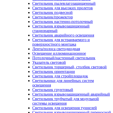
Светильник пылевлагозащищенный
Светильник для высоких пролетов
Светильник подвесной
Светильник/прожектор
Светильник настенно-потолочный
Светильник взрывозащищенный
стационарный
Светильник аварийного освещения
Светильник для встраиваемого и
поверхностного монтажа
Лента/полоса светодиодная
Освещение иллюминационное
Потолочный/настенный светильник
Указатель световой
Светильник торшерный, столбик световой
Светильник ориентации
Светильник для стройплощадок
Светильники для линейных систем
освещения
Светильник грунтовый
Светильник взрывозащищенный аварийный
Светильник трубчатый для модульной
системы освещения
Светильник для освещения туннелей
Светильник взрывозащищенный переносной