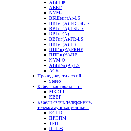
АВБШв
АВВГ
NYM-J
ВБШвнг(А)-LS
ВВГнг(A)-FRLSLTx
ВВГнг(A)-LSLTx
ВВГнг(А)
ВВГнг(А)-FR-LS
ВВГнг(А)-LS
ППГнг(А)-FRHF
ППГнг(А)-HF
NYM-O
АВВГнг(А)-LS
АСБл
Провод акустический
Stereo
Кабель контрольный
МКЭШ
КВВГ
Кабели связи, телефонные,
телекоммуникационные
КСПВ
ПРППМ
ТРП
ПТПЖ