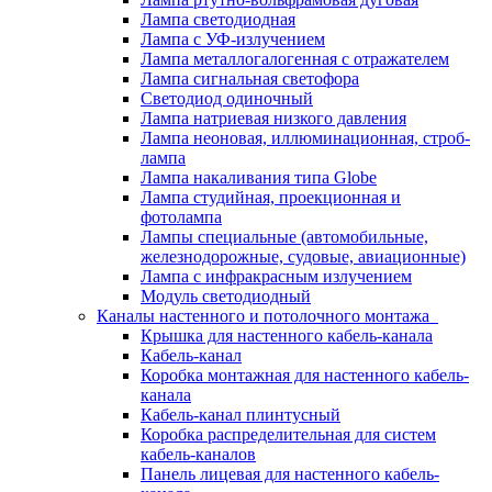
Лампа светодиодная
Лампа с УФ-излучением
Лампа металлогалогенная с отражателем
Лампа сигнальная светофора
Светодиод одиночный
Лампа натриевая низкого давления
Лампа неоновая, иллюминационная, строб-
лампа
Лампа накаливания типа Globe
Лампа студийная, проекционная и
фотолампа
Лампы специальные (автомобильные,
железнодорожные, судовые, авиационные)
Лампа с инфракрасным излучением
Модуль светодиодный
Каналы настенного и потолочного монтажа
Крышка для настенного кабель-канала
Кабель-канал
Коробка монтажная для настенного кабель-
канала
Кабель-канал плинтусный
Коробка распределительная для систем
кабель-каналов
Панель лицевая для настенного кабель-