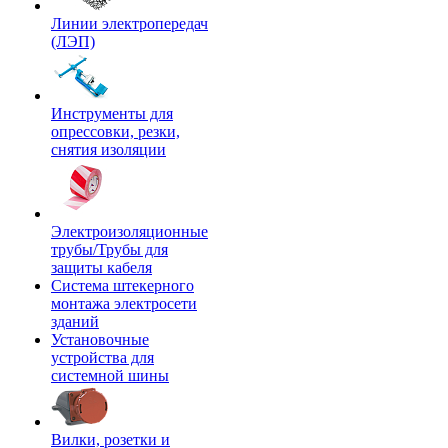
Линии электропередач
(ЛЭП)
Инструменты для
опрессовки, резки,
снятия изоляции
Электроизоляционные
трубы/Трубы для
защиты кабеля
Система штекерного
монтажа электросети
зданий
Установочные
устройства для
системной шины
Вилки, розетки и