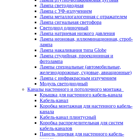
Лампа светодиодная
Лампа с УФ-излучением
Лампа металлогалогенная с отражателем
Лампа сигнальная светофора
Светодиод одиночный
Лампа натриевая низкого давления
Лампа неоновая, иллюминационная, строб-
лампа
Лампа накаливания типа Globe
Лампа студийная, проекционная и
фотолампа
Лампы специальные (автомобильные,
железнодорожные, судовые, авиационные)
Лампа с инфракрасным излучением
Модуль светодиодный
Каналы настенного и потолочного монтажа
Крышка для настенного кабель-канала
Кабель-канал
Коробка монтажная для настенного кабель-
канала
Кабель-канал плинтусный
Коробка распределительная для систем
кабель-каналов
Панель лицевая для настенного кабель-