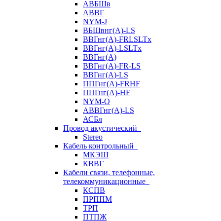
АВБШв
АВВГ
NYM-J
ВБШвнг(А)-LS
ВВГнг(A)-FRLSLTx
ВВГнг(A)-LSLTx
ВВГнг(А)
ВВГнг(А)-FR-LS
ВВГнг(А)-LS
ППГнг(А)-FRHF
ППГнг(А)-HF
NYM-O
АВВГнг(А)-LS
АСБл
Провод акустический
Stereo
Кабель контрольный
МКЭШ
КВВГ
Кабели связи, телефонные,
телекоммуникационные
КСПВ
ПРППМ
ТРП
ПТПЖ