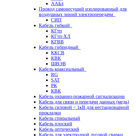
ААБл
Провод самонесущий изолированный для
воздушных линий электропередачи
СИП
Кабель гибкий
КГтп
КГтп-ХЛ
КГВВ
Кабель гибридный
ККСВ
КВК
ШВЭВ
Кабель коаксиальный
RG
SAT
РК
КВК
Кабель охранно-пожарной сигнализации
Кабель для связи и передачи данных (медь)
Кабель силовой < 1кВ для нестационарной
прокладки
Кабель спиральный
Кабель плоский
Кабель оптический
Кабель для электродной дуговой сварки