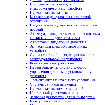
Поле для маркировки для
электроустановочных устройств
Переключатель жалюзи
Контроллер для управления системой
освещения
Ввод кабельный для электроустановочных
изделий
Аксессуары для розетки/вилки с защитным
контактом стандарта SCHUKO
Аксессуары для датчика движения
Запчасти для электроустановочных
устройств
Сигнал световой информационный для
электроустановочных устройств
Розетка для электробритвы
Передатчик/пульт дистанционного
управления для электроустановочных
устройств
Элемент интеллектуального управления
Система датчиков движения
Переключатель трехступенчатый
Настольный розеточный блок
Заглушка для розеток, для защиты детей
Блок управления жалюзи