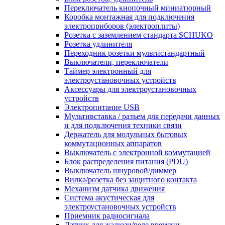
Переключатель кнопочный миниатюрный
Коробка монтажная для подключения
электроприборов (электроплиты)
Розетка с заземлением стандарта SCHUKO
Розетка удлинителя
Переходник розетки мультистандартный
Выключатели, переключатели
Таймер электронный для
электроустановочных устройств
Аксессуары для электроустановочных
устройств
Электропитание USB
Мультивставка / разъем для передачи данных
и для подключения техники связи
Держатель для модульных бытовых
коммутационных аппаратов
Выключатель с электронной коммутацией
Блок распределения питания (PDU)
Выключатель шнуровой/диммер
Вилка/розетка без защитного контакта
Механизм датчика движения
Система акустическая для
электроустановочных устройств
Приемник радиосигнала
Датчик для жалюзи/реле времени