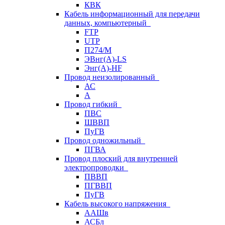
КВК
Кабель информационный для передачи
данных, компьютерный
FTP
UTP
П274/М
ЭВнг(А)-LS
Энг(А)-HF
Провод неизолированный
АС
А
Провод гибкий
ПВС
ШВВП
ПуГВ
Провод одножильный
ПГВА
Провод плоский для внутренней
электропроводки
ПВВП
ПГВВП
ПуГВ
Кабель высокого напряжения
ААШв
АСБл