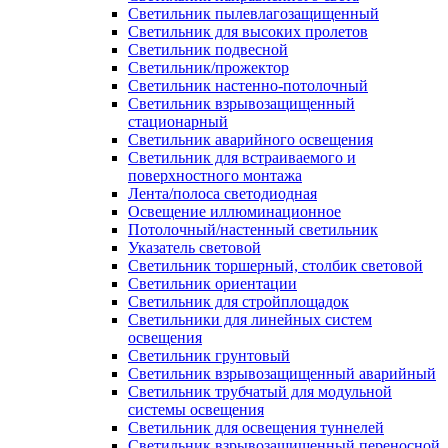
Светильник пылевлагозащищенный
Светильник для высоких пролетов
Светильник подвесной
Светильник/прожектор
Светильник настенно-потолочный
Светильник взрывозащищенный
стационарный
Светильник аварийного освещения
Светильник для встраиваемого и
поверхностного монтажа
Лента/полоса светодиодная
Освещение иллюминационное
Потолочный/настенный светильник
Указатель световой
Светильник торшерный, столбик световой
Светильник ориентации
Светильник для стройплощадок
Светильники для линейных систем
освещения
Светильник грунтовый
Светильник взрывозащищенный аварийный
Светильник трубчатый для модульной
системы освещения
Светильник для освещения туннелей
Светильник взрывозащищенный переносной