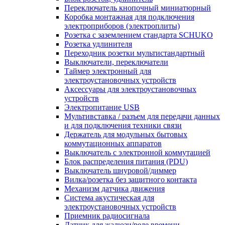
Переключатель кнопочный миниатюрный
Коробка монтажная для подключения
электроприборов (электроплиты)
Розетка с заземлением стандарта SCHUKO
Розетка удлинителя
Переходник розетки мультистандартный
Выключатели, переключатели
Таймер электронный для
электроустановочных устройств
Аксессуары для электроустановочных
устройств
Электропитание USB
Мультивставка / разъем для передачи данных
и для подключения техники связи
Держатель для модульных бытовых
коммутационных аппаратов
Выключатель с электронной коммутацией
Блок распределения питания (PDU)
Выключатель шнуровой/диммер
Вилка/розетка без защитного контакта
Механизм датчика движения
Система акустическая для
электроустановочных устройств
Приемник радиосигнала
Датчик для жалюзи/реле времени