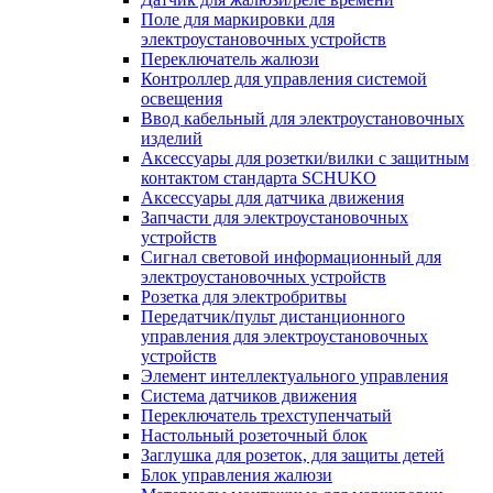
Поле для маркировки для
электроустановочных устройств
Переключатель жалюзи
Контроллер для управления системой
освещения
Ввод кабельный для электроустановочных
изделий
Аксессуары для розетки/вилки с защитным
контактом стандарта SCHUKO
Аксессуары для датчика движения
Запчасти для электроустановочных
устройств
Сигнал световой информационный для
электроустановочных устройств
Розетка для электробритвы
Передатчик/пульт дистанционного
управления для электроустановочных
устройств
Элемент интеллектуального управления
Система датчиков движения
Переключатель трехступенчатый
Настольный розеточный блок
Заглушка для розеток, для защиты детей
Блок управления жалюзи