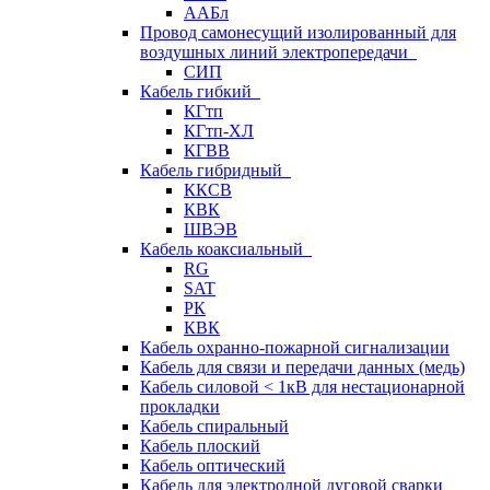
ААБл
Провод самонесущий изолированный для
воздушных линий электропередачи
СИП
Кабель гибкий
КГтп
КГтп-ХЛ
КГВВ
Кабель гибридный
ККСВ
КВК
ШВЭВ
Кабель коаксиальный
RG
SAT
РК
КВК
Кабель охранно-пожарной сигнализации
Кабель для связи и передачи данных (медь)
Кабель силовой < 1кВ для нестационарной
прокладки
Кабель спиральный
Кабель плоский
Кабель оптический
Кабель для электродной дуговой сварки