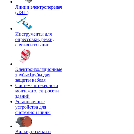
Линии электропередач
(ЛЭП)
Инструменты для
опрессовки, резки,
снятия изоляции
Электроизоляционные
трубы/Трубы для
защиты кабеля
Система штекерного
монтажа электросети
зданий
Установочные
устройства для
системной шины
Вилки, розетки и