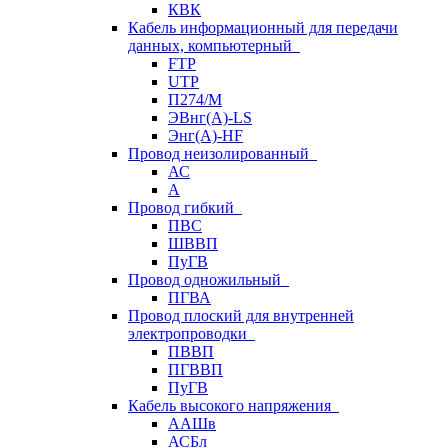
КВК
Кабель информационный для передачи
данных, компьютерный
FTP
UTP
П274/М
ЭВнг(А)-LS
Энг(А)-HF
Провод неизолированный
АС
А
Провод гибкий
ПВС
ШВВП
ПуГВ
Провод одножильный
ПГВА
Провод плоский для внутренней
электропроводки
ПВВП
ПГВВП
ПуГВ
Кабель высокого напряжения
ААШв
АСБл