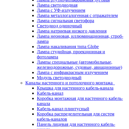
Лампа светодиодная
Лампа с УФ-излучением
Лампа металлогалогенная с отражателем
Лампа сигнальная светофора
Светодиод одиночный
Лампа натриевая низкого давления
Лампа неоновая, иллюминационная, строб-
лампа
Лампа накаливания типа Globe
Лампа студийная, проекционная и
фотолампа
Лампы специальные (автомобильные,
железнодорожные, судовые, авиационные)
Лампа с инфракрасным излучением
Модуль светодиодный
Каналы настенного и потолочного монтажа
Крышка для настенного кабель-канала
Кабель-канал
Коробка монтажная для настенного кабель-
канала
Кабель-канал плинтусный
Коробка распределительная для систем
кабель-каналов
Панель лицевая для настенного кабель-