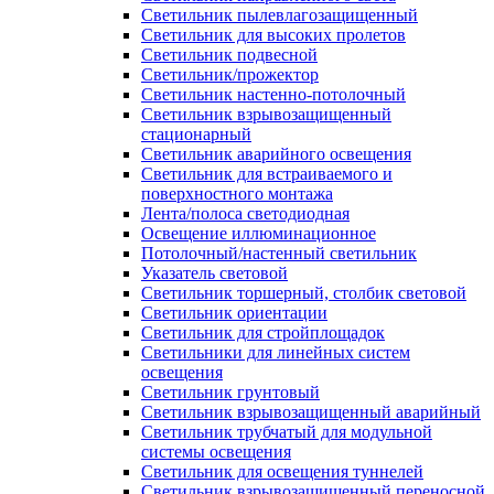
Светильник пылевлагозащищенный
Светильник для высоких пролетов
Светильник подвесной
Светильник/прожектор
Светильник настенно-потолочный
Светильник взрывозащищенный
стационарный
Светильник аварийного освещения
Светильник для встраиваемого и
поверхностного монтажа
Лента/полоса светодиодная
Освещение иллюминационное
Потолочный/настенный светильник
Указатель световой
Светильник торшерный, столбик световой
Светильник ориентации
Светильник для стройплощадок
Светильники для линейных систем
освещения
Светильник грунтовый
Светильник взрывозащищенный аварийный
Светильник трубчатый для модульной
системы освещения
Светильник для освещения туннелей
Светильник взрывозащищенный переносной