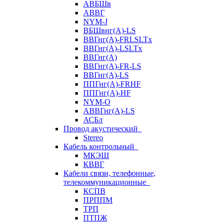
АВБШв
АВВГ
NYM-J
ВБШвнг(А)-LS
ВВГнг(A)-FRLSLTx
ВВГнг(A)-LSLTx
ВВГнг(А)
ВВГнг(А)-FR-LS
ВВГнг(А)-LS
ППГнг(А)-FRHF
ППГнг(А)-HF
NYM-O
АВВГнг(А)-LS
АСБл
Провод акустический
Stereo
Кабель контрольный
МКЭШ
КВВГ
Кабели связи, телефонные,
телекоммуникационные
КСПВ
ПРППМ
ТРП
ПТПЖ