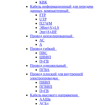
КВК
Кабель информационный для передачи
данных, компьютерный
FTP
UTP
П274/М
ЭВнг(А)-LS
Энг(А)-HF
Провод неизолированный
АС
А
Провод гибкий
ПВС
ШВВП
ПуГВ
Провод одножильный
ПГВА
Провод плоский для внутренней
электропроводки
ПВВП
ПГВВП
ПуГВ
Кабель высокого напряжения
ААШв
АСБл