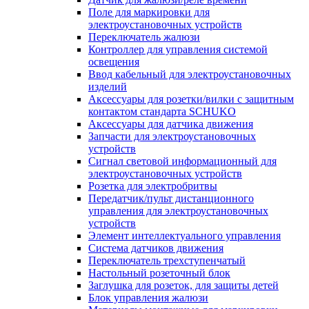
Поле для маркировки для
электроустановочных устройств
Переключатель жалюзи
Контроллер для управления системой
освещения
Ввод кабельный для электроустановочных
изделий
Аксессуары для розетки/вилки с защитным
контактом стандарта SCHUKO
Аксессуары для датчика движения
Запчасти для электроустановочных
устройств
Сигнал световой информационный для
электроустановочных устройств
Розетка для электробритвы
Передатчик/пульт дистанционного
управления для электроустановочных
устройств
Элемент интеллектуального управления
Система датчиков движения
Переключатель трехступенчатый
Настольный розеточный блок
Заглушка для розеток, для защиты детей
Блок управления жалюзи