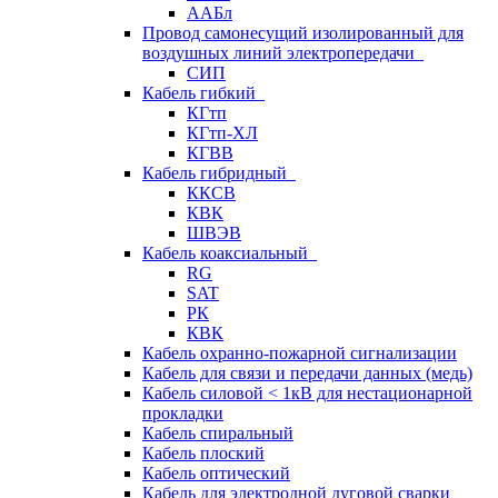
ААБл
Провод самонесущий изолированный для
воздушных линий электропередачи
СИП
Кабель гибкий
КГтп
КГтп-ХЛ
КГВВ
Кабель гибридный
ККСВ
КВК
ШВЭВ
Кабель коаксиальный
RG
SAT
РК
КВК
Кабель охранно-пожарной сигнализации
Кабель для связи и передачи данных (медь)
Кабель силовой < 1кВ для нестационарной
прокладки
Кабель спиральный
Кабель плоский
Кабель оптический
Кабель для электродной дуговой сварки