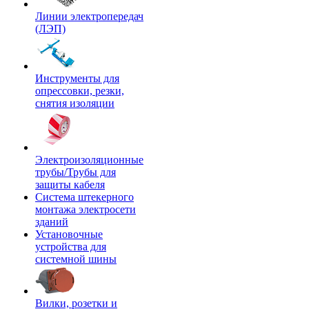
Линии электропередач
(ЛЭП)
Инструменты для
опрессовки, резки,
снятия изоляции
Электроизоляционные
трубы/Трубы для
защиты кабеля
Система штекерного
монтажа электросети
зданий
Установочные
устройства для
системной шины
Вилки, розетки и