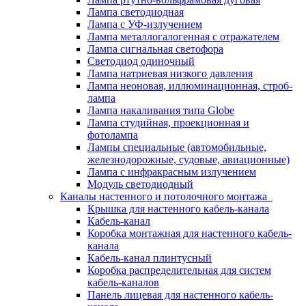
Лампа светодиодная
Лампа с УФ-излучением
Лампа металлогалогенная с отражателем
Лампа сигнальная светофора
Светодиод одиночный
Лампа натриевая низкого давления
Лампа неоновая, иллюминационная, строб-
лампа
Лампа накаливания типа Globe
Лампа студийная, проекционная и
фотолампа
Лампы специальные (автомобильные,
железнодорожные, судовые, авиационные)
Лампа с инфракрасным излучением
Модуль светодиодный
Каналы настенного и потолочного монтажа
Крышка для настенного кабель-канала
Кабель-канал
Коробка монтажная для настенного кабель-
канала
Кабель-канал плинтусный
Коробка распределительная для систем
кабель-каналов
Панель лицевая для настенного кабель-