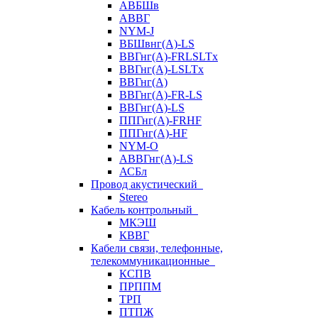
АВБШв
АВВГ
NYM-J
ВБШвнг(А)-LS
ВВГнг(A)-FRLSLTx
ВВГнг(A)-LSLTx
ВВГнг(А)
ВВГнг(А)-FR-LS
ВВГнг(А)-LS
ППГнг(А)-FRHF
ППГнг(А)-HF
NYM-O
АВВГнг(А)-LS
АСБл
Провод акустический
Stereo
Кабель контрольный
МКЭШ
КВВГ
Кабели связи, телефонные,
телекоммуникационные
КСПВ
ПРППМ
ТРП
ПТПЖ