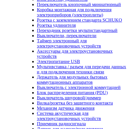
Переключатель кнопочный миниатюрный
Коробка монтажная для подключения
электроприборов (электроплиты)
Розетка с заземлением стандарта SCHUKO
Розетка удлинителя
Переходник розетки мультистандартный
Выключатели, переключатели
Таймер электронный для
электроустановочных устройств
Аксессуары для электроустановочных
устройств
Электропитание USB
Мультивставка / разъем для передачи данных
и для подключения техники связи
Держатель для модульных бытовых
коммутационных аппаратов
Выключатель с электронной коммутацией
Блок распределения питания (PDU)
Выключатель шнуровой/диммер
Вилка/розетка без защитного контакта
Механизм датчика движения
Система акустическая для
электроустановочных устройств
Приемник радиосигнала
Датчик для жалюзи/реле времени