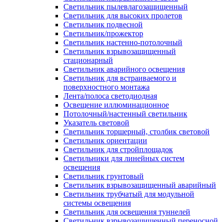
Светильник пылевлагозащищенный
Светильник для высоких пролетов
Светильник подвесной
Светильник/прожектор
Светильник настенно-потолочный
Светильник взрывозащищенный
стационарный
Светильник аварийного освещения
Светильник для встраиваемого и
поверхностного монтажа
Лента/полоса светодиодная
Освещение иллюминационное
Потолочный/настенный светильник
Указатель световой
Светильник торшерный, столбик световой
Светильник ориентации
Светильник для стройплощадок
Светильники для линейных систем
освещения
Светильник грунтовый
Светильник взрывозащищенный аварийный
Светильник трубчатый для модульной
системы освещения
Светильник для освещения туннелей
Светильник взрывозащищенный переносной