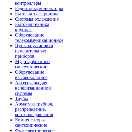
контроллеры
Радиаторы, конвекторы
Бытовая электроника
Системы охлаждения
Бытовая техника
крупная
Оборудование
телекоммуникационное
Пункты установки
измерительных
приборов
Муфты, фитинги
сантехнические
Оборудование
высоковольтное
Аксессуары для
канализационной
системы
Трубы
Арматура трубная,
распределение,
контроль давления
Компенсаторы
сантехнические
Фотоэлектрическое