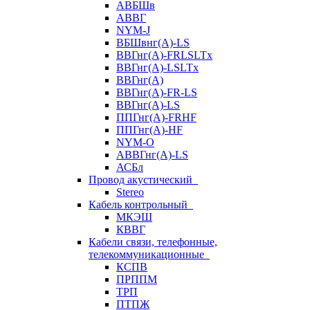
АВБШв
АВВГ
NYM-J
ВБШвнг(А)-LS
ВВГнг(A)-FRLSLTx
ВВГнг(A)-LSLTx
ВВГнг(А)
ВВГнг(А)-FR-LS
ВВГнг(А)-LS
ППГнг(А)-FRHF
ППГнг(А)-HF
NYM-O
АВВГнг(А)-LS
АСБл
Провод акустический
Stereo
Кабель контрольный
МКЭШ
КВВГ
Кабели связи, телефонные,
телекоммуникационные
КСПВ
ПРППМ
ТРП
ПТПЖ