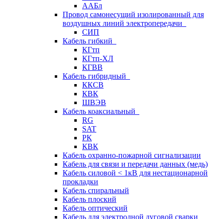
ААБл
Провод самонесущий изолированный для
воздушных линий электропередачи
СИП
Кабель гибкий
КГтп
КГтп-ХЛ
КГВВ
Кабель гибридный
ККСВ
КВК
ШВЭВ
Кабель коаксиальный
RG
SAT
РК
КВК
Кабель охранно-пожарной сигнализации
Кабель для связи и передачи данных (медь)
Кабель силовой < 1кВ для нестационарной
прокладки
Кабель спиральный
Кабель плоский
Кабель оптический
Кабель для электродной дуговой сварки