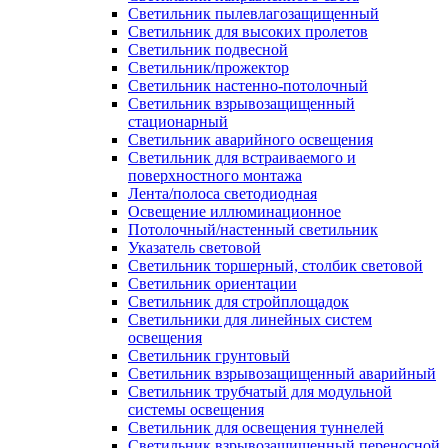
Светильник пылевлагозащищенный
Светильник для высоких пролетов
Светильник подвесной
Светильник/прожектор
Светильник настенно-потолочный
Светильник взрывозащищенный
стационарный
Светильник аварийного освещения
Светильник для встраиваемого и
поверхностного монтажа
Лента/полоса светодиодная
Освещение иллюминационное
Потолочный/настенный светильник
Указатель световой
Светильник торшерный, столбик световой
Светильник ориентации
Светильник для стройплощадок
Светильники для линейных систем
освещения
Светильник грунтовый
Светильник взрывозащищенный аварийный
Светильник трубчатый для модульной
системы освещения
Светильник для освещения туннелей
Светильник взрывозащищенный переносной