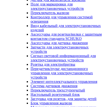
Поле для маркировки для
электроустановочных устройств
Переключатель жалюзи
Контроллер для управления системой
освещения
Ввод кабельный для электроустановочных
изделий
Аксессуары для розетки/вилки с защитным
контактом стандарта SCHUKO
Аксессуары для датчика движения
Запчасти для электроустановочных
устройств
Сигнал световой информационный для
электроустановочных устройств
Розетка для электробритвы
Передатчик/пульт дистанционного
управления для электроустановочных
устройств
Элемент интеллектуального управления
Система датчиков движения
Переключатель трехступенчатый
Настольный розеточный блок
Заглушка для розеток, для защиты детей
Блок управления жалюзи