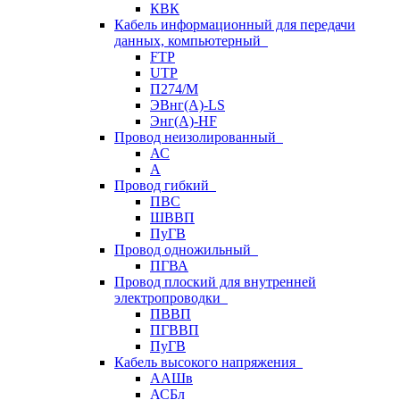
КВК
Кабель информационный для передачи
данных, компьютерный
FTP
UTP
П274/М
ЭВнг(А)-LS
Энг(А)-HF
Провод неизолированный
АС
А
Провод гибкий
ПВС
ШВВП
ПуГВ
Провод одножильный
ПГВА
Провод плоский для внутренней
электропроводки
ПВВП
ПГВВП
ПуГВ
Кабель высокого напряжения
ААШв
АСБл