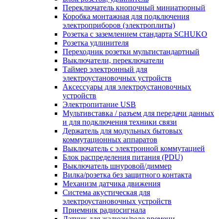
Переключатель кнопочный миниатюрный
Коробка монтажная для подключения
электроприборов (электроплиты)
Розетка с заземлением стандарта SCHUKO
Розетка удлинителя
Переходник розетки мультистандартный
Выключатели, переключатели
Таймер электронный для
электроустановочных устройств
Аксессуары для электроустановочных
устройств
Электропитание USB
Мультивставка / разъем для передачи данных
и для подключения техники связи
Держатель для модульных бытовых
коммутационных аппаратов
Выключатель с электронной коммутацией
Блок распределения питания (PDU)
Выключатель шнуровой/диммер
Вилка/розетка без защитного контакта
Механизм датчика движения
Система акустическая для
электроустановочных устройств
Приемник радиосигнала
Датчик для жалюзи/реле времени