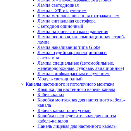
Лампа светодиодная
Лампа с УФ-излучением
Лампа металлогалогенная с отражателем
Лампа сигнальная светофора
Светодиод одиночный
Лампа натриевая низкого давления
Лампа неоновая, иллюминационная, строб-
лампа
Лампа накаливания типа Globe
Лампа студийная, проекционная и
фотолампа
Лампы специальные (автомобильные,
железнодорожные, судовые, авиационные)
Лампа с инфракрасным излучением
Модуль светодиодный
Каналы настенного и потолочного монтажа
Крышка для настенного кабель-канала
Кабель-канал
Коробка монтажная для настенного кабель-
канала
Кабель-канал плинтусный
Коробка распределительная для систем
кабель-каналов
Панель лицевая для настенного кабель-