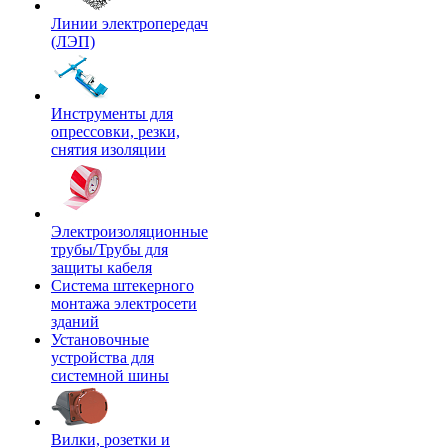
Линии электропередач
(ЛЭП)
Инструменты для
опрессовки, резки,
снятия изоляции
Электроизоляционные
трубы/Трубы для
защиты кабеля
Система штекерного
монтажа электросети
зданий
Установочные
устройства для
системной шины
Вилки, розетки и