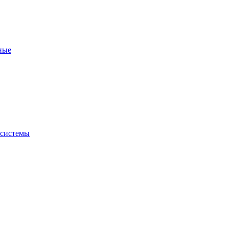
ные
 системы